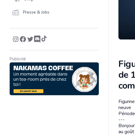
Presse & Jobs
Publicité
Fig
de 
com
Figurin
Descrip
neuve
Périod
---
Bonjour
au goût 