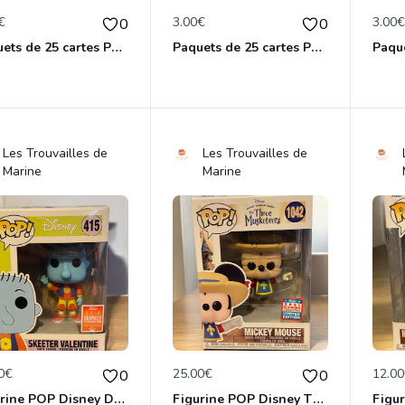
€
3.00€
3.00
0
0
Paquets de 25 cartes Pokemon etat comme neuf
Paquets de 25 cartes Pokemon etat comme neuf
Les Trouvailles de
Les Trouvailles de
Marine
Marine
0€
25.00€
12.0
0
0
Figurine POP Disney Doug 415 Skeeter Valentine 2018 Summer Limited Edition neuve non deboxee
Figurine POP Disney The Three Musketeers 1042 Mickey Mouse neuve non deboxee