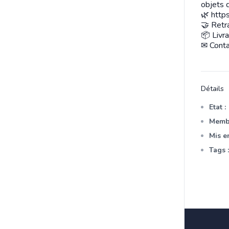
objets d
🌿 http
🤝 Retr
📦 Livr
✉ Cont
Détails
Etat :
Membr
Mis en
Tags :