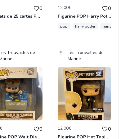
€
12.00€
0
0
Paquets de 25 cartes Pokemon etat comme neuf
Figurine POP Harry Potter 129 Patronus Minerva Mc Gonagall neuve non deboxee
pop
harry potter
harrypotter
funk
Les Trouvailles de
Les Trouvailles de
Marine
Marine
0€
12.00€
0
0
Figurine POP Walt Disney World 1163 Mickey Mouse on the people mover neuve non deboxee
Figurine POP Hot Topic Exclusive SE Ht Nerdette neuve non deboxee