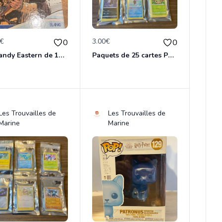
0€
3.00€
0
0
BD Sandy Eastern de 1991 en tres bon etat
Paquets de 25 cartes Pokemon etat comme neuf
inyle
livredisque
Les Trouvailles de
Les Trouvailles de
Marine
Marine