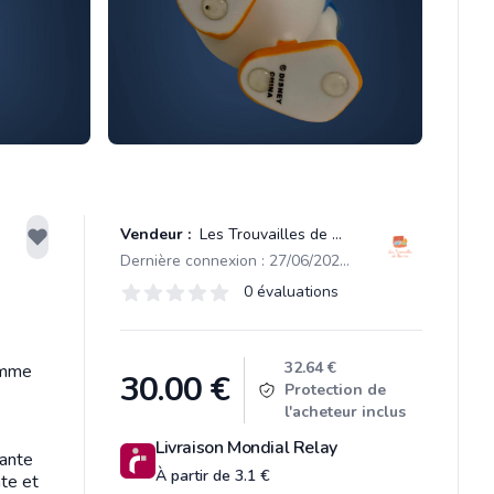
Vendeur :
Les Trouvailles de Marine
Dernière connexion : 27/06/2026 09:45
Évaluations
0 évaluations
0 sur 5 étoiles
Product information
32.64 €
omme
30.00
€
Protection de
l'acheteur inclus
Livraison Mondial Relay
cante
À partir de 3.1 €
nte et