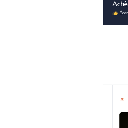
Achèt
Écon