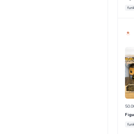
fun
50.0
fun