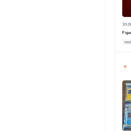
30.0
mic