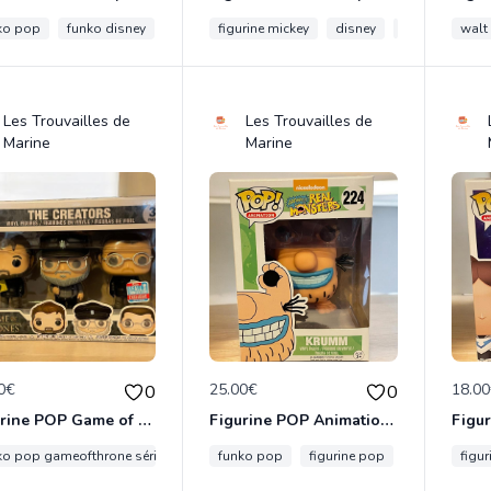
ko pop
funko disney
pop disney
figurine mickey
disney pop
disney
funko pop
walt
Les Trouvailles de
Les Trouvailles de
Marine
Marine
0€
25.00€
18.0
0
0
Figurine POP Game of Thrones The Creators 3 pack The Fall Convention Exclusive neuve non deboxee
Figurine POP Animation Real Monsters de Nickelodeon - 224 Krumm neuve non deboxee
ko pop gameofthrone série
game of thrones
funko pop
figurine pop
figurine pop
nickelodeon
pop conven
figu