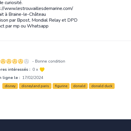
e curiosité.
s://www.lestrouvaillesdemarine.com/
ait à Braine-le-Château
aison par Bpost, Mondial Relay et DPD
act par mp ou Whatsapp
- Bonne condition
4 sur 5 étoiles
es intéressés :
0 x
 ligne le :
17/02/2024
disney
disneyland paris
figurine
donald
donald duck