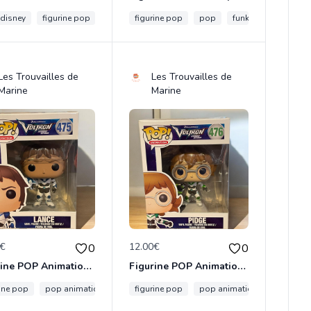
 disney
pop
figurine pop
figurine pop
funko pop
figurine pop
pop disney
pop
funko pop
hot t
Les Trouvailles de
Les Trouvailles de
Marine
Marine
0€
12.00€
0
0
Figurine POP Animation Voltron 475 Lance neuve non deboxee
Figurine POP Animation Voltron 476 Pidge neuve non deboxee
tion
rine pop
pop animation
pop exclusive
pop animation
voltron
figurine pop
pop voltron
pop animation
voltron