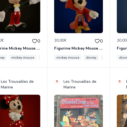
0€
30.00€
30.0
0
0
Figurine Mickey Mouse en porcelaine de 14 cm de haut marque Disney comme neuve
Figurine Mickey Mouse Fantasia en porcelaine de 16 cm de haut marque Disney comme neuve
key
mickey mouse
disney
mickey mouse
disneyland paris
disney
figurine
disneyland par
disn
Les Trouvailles de
Les Trouvailles de
Marine
Marine