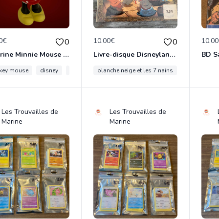
0€
10.00€
10.0
0
0
Figurine Minnie Mouse en porcelaine de 14 cm de haut marque Disney comme neuve
Livre-disque Disneyland : Blanche-Neige et les 7 nains 33 tours 1/3 avec 24 pages en couleurs en bon état
key mouse
disney
disneyland paris
blanche neige et les 7 nains
figurine
minnie
disney
v
Les Trouvailles de
Les Trouvailles de
Marine
Marine