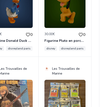
0€
30.00€
0
0
Figurine Donald Duck en porcelaine de 14 cm de haut marque Disney comme neuve
Figurine Pluto en porcelaine de 11 cm de haut marque Disney comme neuve
is
ey
disneyland paris
figurine
fantasia
figurine
disney
donald
disneyland paris
donald duck
figurine
p
Les Trouvailles de
Les Trouvailles de
Marine
Marine