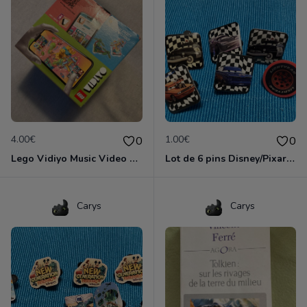
4.00€
1.00€
0
0
Lego Vidiyo Music Video Maker 43105
Lot de 6 pins Disney/Pixar «Cars »
Carys
Carys