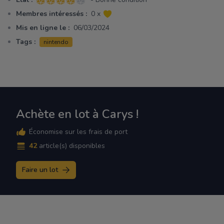
4 sur 5 étoiles
Membres intéressés :
0 x
Mis en ligne le :
06/03/2024
Tags :
nintendo
Achète en lot à Carys !
Économise sur les frais de port
42
article(s) disponibles
Faire un lot