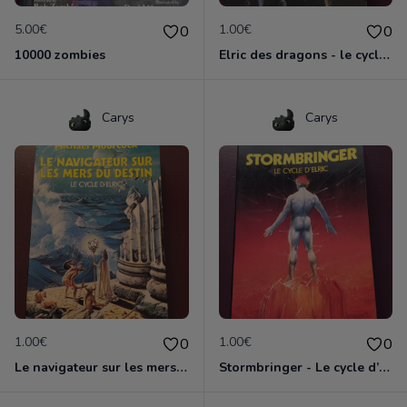
5.00€
1.00€
0
0
10000 zombies
Elric des dragons - le cycle d’Elric
Carys
Carys
1.00€
1.00€
0
0
Le navigateur sur les mers du destin - le cycle d’Elric
Stormbringer - Le cycle d’Elric