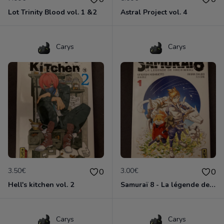
Lot Trinity Blood vol. 1 &2
Astral Project vol. 4
Carys
Carys
3.50€
3.00€
0
0
Hell's kitchen vol. 2
Samuraï 8 - La légende de Hachimaru- vol. 1
Carys
Carys