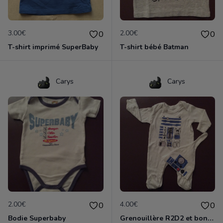
3.00€
2.00€
0
0
T-shirt imprimé SuperBaby
T-shirt bébé Batman
Carys
Carys
2.00€
4.00€
0
0
Bodie Superbaby
Grenouillère R2D2 et bonnet