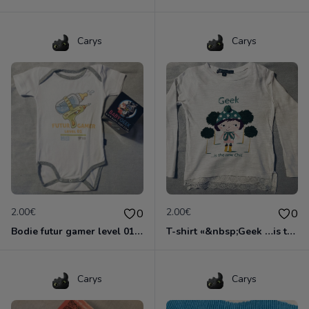
Carys
Carys
2.00€
2.00€
0
0
Bodie futur gamer level 01Babygeek
T-shirt «&nbsp;Geek …is the new chic&nbsp;» 4 ans
Carys
Carys