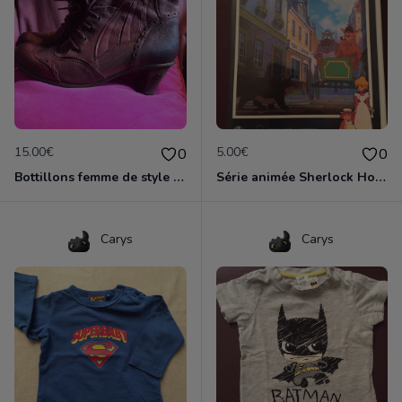
15.00€
5.00€
0
0
Bottillons femme de style victorien
Série animée Sherlock Holmes vol.1 ( 6 épisodes)
Carys
Carys