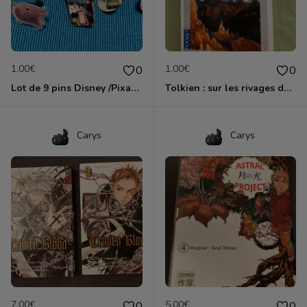
1.00€
1.00€
0
0
Lot de 9 pins Disney /Pixar variés
Tolkien : sur les rivages de la terre du milieu
Carys
Carys
7.00€
5.00€
0
0