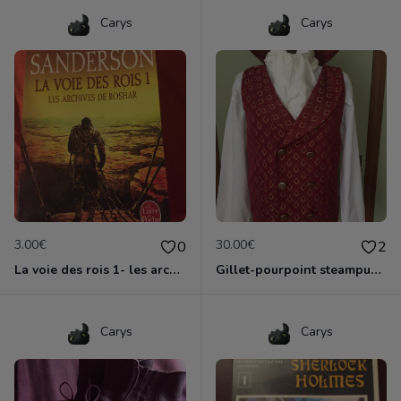
Carys
Carys
3.00€
30.00€
0
2
La voie des rois 1- les archives de Roshar- Brandon Sanderson
Gillet-pourpoint steampunk victorien - taille L
Carys
Carys