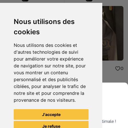
Nous utilisons des
cookies
Nous utilisons des cookies et
d'autres technologies de suivi
pour améliorer votre expérience
de navigation sur notre site, pour
7.00€
4.00€
2
0
vous montrer un contenu
Colossus Arena
Moriarty vol. 7
personnalisé et des publicités
ciblées, pour analyser le trafic de
notre site et pour comprendre la
provenance de nos visiteurs.
Grenier du Geek
Voir tous les articles du vendeur
J'accepte
Télécharge notre app pour une expérience optimale !
Je refuse