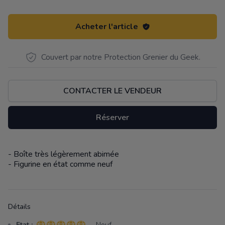
Acheter l'article
Couvert par notre Protection Grenier du Geek.
CONTACTER LE VENDEUR
Réserver
- Boîte très légèrement abimée
Description
- Figurine en état comme neuf
Détails
Etat :
- Neuf