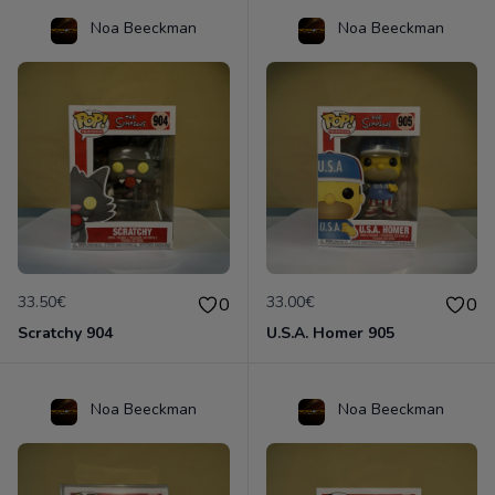
Noa Beeckman
Noa Beeckman
33.50€
33.00€
0
0
Scratchy 904
U.S.A. Homer 905
Noa Beeckman
Noa Beeckman