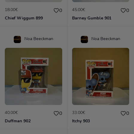
18.00€
45.00€
0
0
Chief Wiggum 899
Barney Gumble 901
Noa Beeckman
Noa Beeckman
40.00€
33.00€
0
0
Duffman 902
Itchy 903