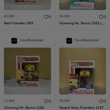
40.00€
55.00€
0
0
Ned Flanders 833
Glowing Mr. Burns 1162 (Chase Edition)
Noa Beeckman
Noa Beeckman
15.00€
50.00€
0
0
Glowing Mr. Burns 1162
Stupid Sexy Flanders 1167