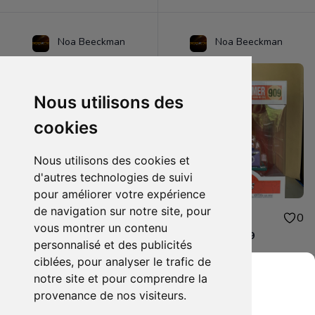
Noa Beeckman
Noa Beeckman
Nous utilisons des
cookies
Nous utilisons des cookies et
d'autres technologies de suivi
pour améliorer votre expérience
de navigation sur notre site, pour
17.00€
40.00€
0
0
vous montrer un contenu
Belly Dancer Homer 1144
Couch Homer 909
personnalisé et des publicités
ciblées, pour analyser le trafic de
notre site et pour comprendre la
provenance de nos visiteurs.