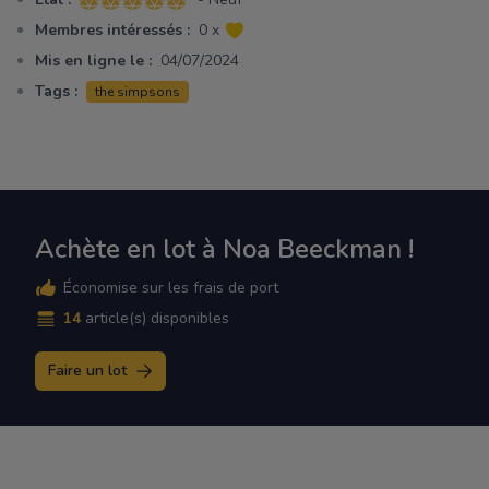
5 sur 5 étoiles
Membres intéressés :
0 x
Mis en ligne le :
04/07/2024
Tags :
the simpsons
Achète en lot à Noa Beeckman !
Économise sur les frais de port
14
article(s) disponibles
Faire un lot