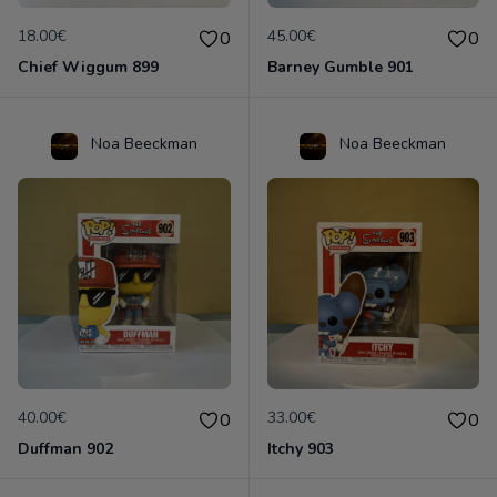
18.00€
45.00€
0
0
Chief Wiggum 899
Barney Gumble 901
Noa Beeckman
Noa Beeckman
40.00€
33.00€
0
0
Duffman 902
Itchy 903