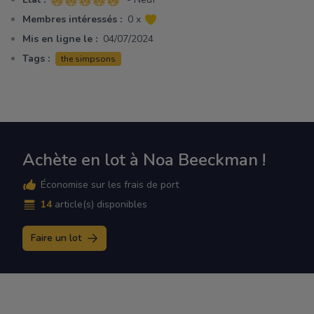
5 sur 5 étoiles
Membres intéressés :
0 x
Mis en ligne le :
04/07/2024
Tags :
the simpsons
Achète en lot à Noa Beeckman !
Économise sur les frais de port
14
article(s) disponibles
Faire un lot