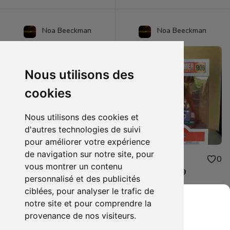
Noa Beeckman
Noa Beeckman
Nous utilisons des
cookies
Nous utilisons des cookies et
d'autres technologies de suivi
pour améliorer votre expérience
de navigation sur notre site, pour
17.00€
40.00€
0
0
vous montrer un contenu
Belly Dancer Homer 1144
Couch Homer 909
personnalisé et des publicités
ciblées, pour analyser le trafic de
notre site et pour comprendre la
provenance de nos visiteurs.