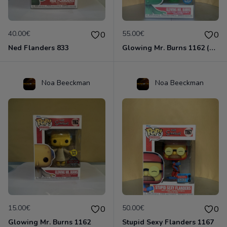
40.00€
55.00€
0
0
Ned Flanders 833
Glowing Mr. Burns 1162 (Chase Edition)
Noa Beeckman
Noa Beeckman
15.00€
50.00€
0
0
Glowing Mr. Burns 1162
Stupid Sexy Flanders 1167