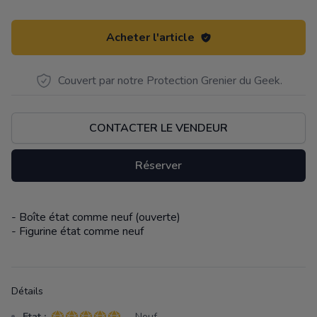
Acheter l'article
Couvert par notre Protection Grenier du Geek.
CONTACTER LE VENDEUR
Réserver
- Boîte état comme neuf (ouverte)
Description
- Figurine état comme neuf
Détails
Etat :
- Neuf