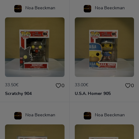
Noa Beeckman
Noa Beeckman
33.50€
33.00€
0
0
Scratchy 904
U.S.A. Homer 905
Noa Beeckman
Noa Beeckman