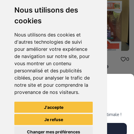
Nous utilisons des
cookies
Nous utilisons des cookies et
d'autres technologies de suivi
pour améliorer votre expérience
de navigation sur notre site, pour
17.00€
40.00€
0
0
vous montrer un contenu
Belly Dancer Homer 1144
Couch Homer 909
personnalisé et des publicités
ciblées, pour analyser le trafic de
notre site et pour comprendre la
provenance de nos visiteurs.
Grenier du Geek
Voir tous les articles du vendeur
J'accepte
Télécharge notre app pour une expérience optimale !
Je refuse
Télécharger l'app
Changer mes préférences