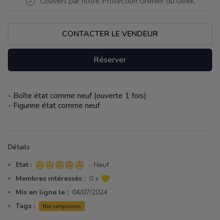
Couvert par notre Protection Grenier du Geek.
CONTACTER LE VENDEUR
Réserver
- Boîte état comme neuf (ouverte 1 fois)
Description
- Figurine état comme neuf
Détails
Etat :
- Neuf
5 sur 5 étoiles
Membres intéressés :
0 x
Mis en ligne le :
04/07/2024
Tags :
the simpsons