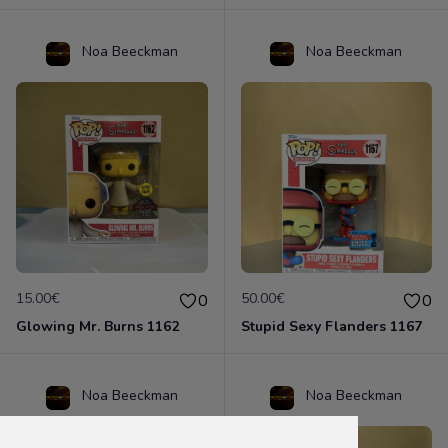
Noa Beeckman
Noa Beeckman
15.00€
50.00€
0
0
Glowing Mr. Burns 1162
Stupid Sexy Flanders 1167
Noa Beeckman
Noa Beeckman