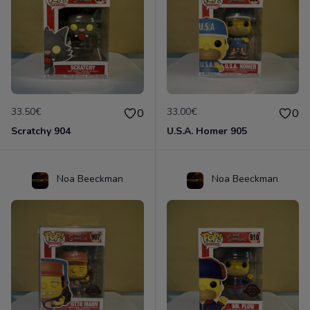
33.50€
33.00€
0
0
Scratchy 904
U.S.A. Homer 905
Noa Beeckman
Noa Beeckman