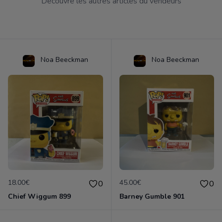
Découvre les autres articles du vendeurs
Noa Beeckman
Noa Beeckman
18.00€
45.00€
0
0
Chief Wiggum 899
Barney Gumble 901