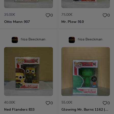
35.00€
75.00€
0
0
Otto Mann 907
Mr. Plow 910
Noa Beeckman
Noa Beeckman
40.00€
55.00€
0
0
Ned Flanders 833
Glowing Mr. Burns 1162 (Chase Edition)