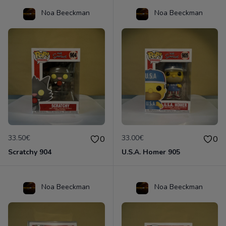
Noa Beeckman
Noa Beeckman
33.50€
33.00€
0
0
Scratchy 904
U.S.A. Homer 905
Noa Beeckman
Noa Beeckman