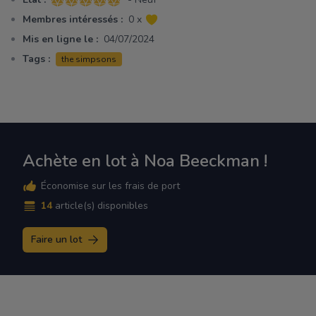
5 sur 5 étoiles
Membres intéressés :
0 x
Mis en ligne le :
04/07/2024
Tags :
the simpsons
Achète en lot à Noa Beeckman !
Économise sur les frais de port
14
article(s) disponibles
Faire un lot