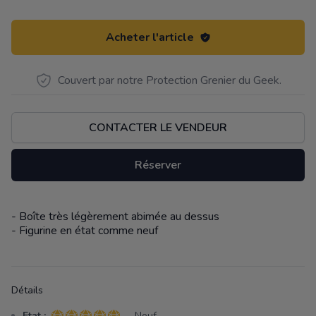
Acheter l'article
Couvert par notre Protection Grenier du Geek.
CONTACTER LE VENDEUR
Réserver
- Boîte très légèrement abimée au dessus
Description
- Figurine en état comme neuf
Détails
Etat :
- Neuf