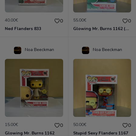
40.00€
55.00€
0
0
Ned Flanders 833
Glowing Mr. Burns 1162 (Chase Edition)
Noa Beeckman
Noa Beeckman
15.00€
50.00€
0
0
Glowing Mr. Burns 1162
Stupid Sexy Flanders 1167