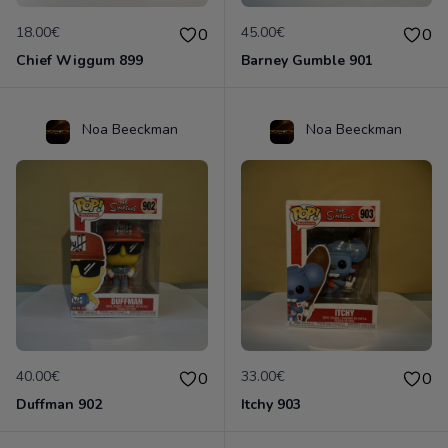
18.00€
45.00€
0
0
Chief Wiggum 899
Barney Gumble 901
Noa Beeckman
Noa Beeckman
40.00€
33.00€
0
0
Duffman 902
Itchy 903