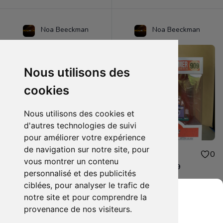
Noa Beeckman
Noa Beeckman
Nous utilisons des
cookies
Nous utilisons des cookies et
d'autres technologies de suivi
pour améliorer votre expérience
de navigation sur notre site, pour
17.00€
40.00€
0
0
vous montrer un contenu
Belly Dancer Homer 1144
Couch Homer 909
personnalisé et des publicités
ciblées, pour analyser le trafic de
notre site et pour comprendre la
provenance de nos visiteurs.