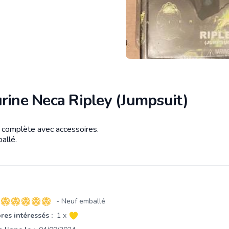
rine Neca Ripley (Jumpsuit)
e complète avec accessoires.
tion
allé.
- Neuf emballé
5 sur 5 étoiles
es intéressés :
1 x