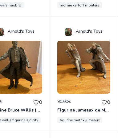
 wars hasbro
momie karloff monters
Arnold's Toys
Arnold's Toys
0€
90.00€
0
0
Figurine Bruce Willis (Sin City)
Figurine Jumeaux de Matrix
 willis figurine sin city
figurine matrix jumeaux