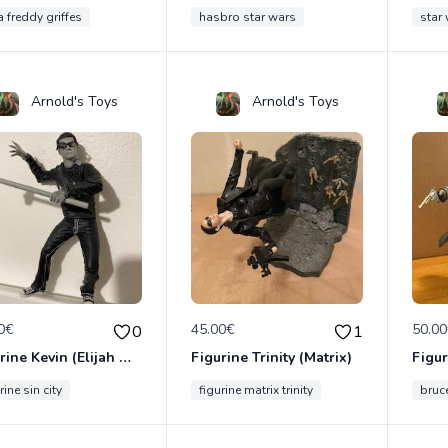
 freddy griffes
hasbro star wars
star
Arnold's Toys
Arnold's Toys
0€
45.00€
50.0
0
1
Figurine Kevin (Elijah Wood dans "SIN CITY")
Figurine Trinity (Matrix)
rine sin city
figurine matrix trinity
bruce