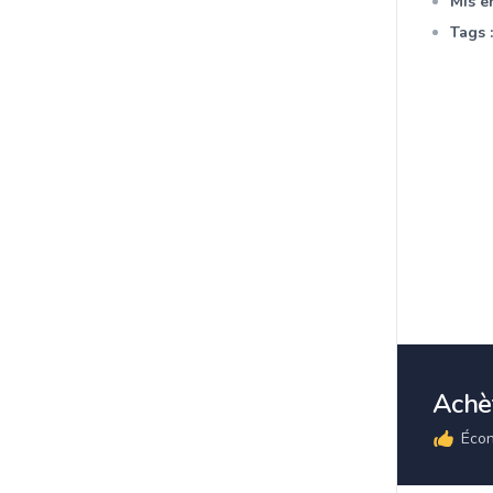
Mis en
Tags :
Achèt
Écon