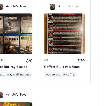
Arnold's Toys
Arnold's Toys
00€
40.00€
0
0
Coffret Blu-ray 6 saisons de THE WALKING DEAD
Coffret Blu-ray 4 films de Humphrey Bogart
ret blu-ray walking dead
bogart blu-ray coffret
Arnold's Toys