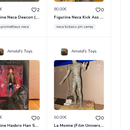
0€
80.00€
2
0
Figurine Neca Deacon (Prometheus)
Figurine Neca Kick Ass 2 (Colonel Stars & Stripes)
n prometheus neca
neca kickass jim carrey
Arnold's Toys
Arnold's Toys
0€
60.00€
0
0
Figurine Hasbro Han Solo
La Momie (Film Universal avec Boris Karloff)