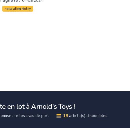
 ligne le :
04/09/2024
neca alien ripley
e en lot à Arnold's Toys !
omise sur les frais de port
19
article(s) disponibles