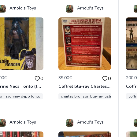
Arnold's Toys
Arnold's Toys
00€
39.00€
200.
0
0
Figurine Neca Tonto (Johnny Depp dans THE LONE RANGER)
Coffret blu-ray Charles Bronson
gurine johnny depp tonto
charles bronson blu-ray justicier
coff
Arnold's Toys
Arnold's Toys