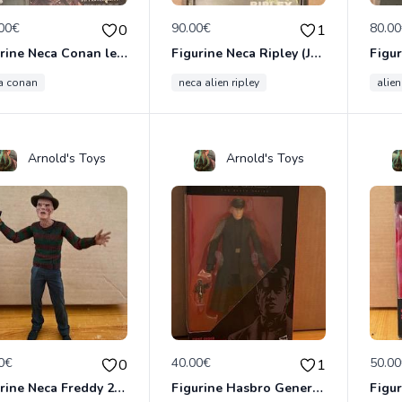
00€
90.00€
80.0
0
1
Figurine Neca Conan le Barbare
Figurine Neca Ripley (Jumpsuit)
a conan
neca alien ripley
alie
Arnold's Toys
Arnold's Toys
0€
40.00€
50.0
0
1
Figurine Neca Freddy 2010
Figurine Hasbro General Hux (Star Wars VII)