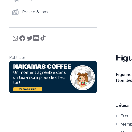
Presse & Jobs
Figu
Publicité
Figurin
Descrip
Non déb
Détails
Etat :
Membr