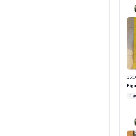
150.
fir