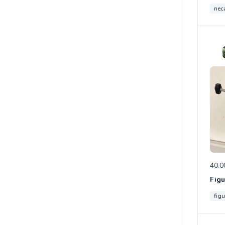
neca
40.0
figu