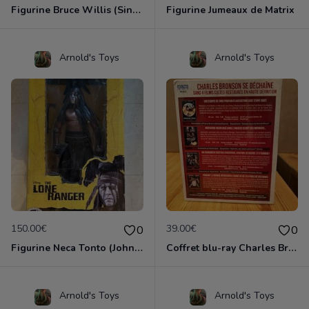
Figurine Bruce Willis (Sin City)
Figurine Jumeaux de Matrix
Arnold's Toys
Arnold's Toys
150.00€
39.00€
0
0
Figurine Neca Tonto (Johnny Depp dans THE LONE RANGER)
Coffret blu-ray Charles Bronson
Arnold's Toys
Arnold's Toys