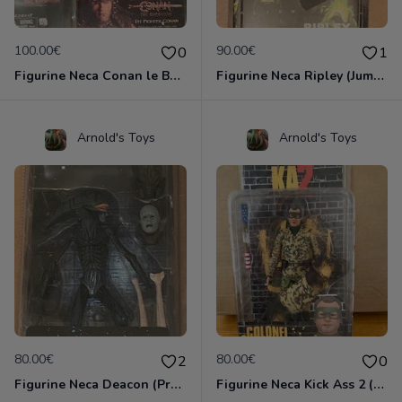
100.00€
90.00€
0
1
Figurine Neca Conan le Barbare
Figurine Neca Ripley (Jumpsuit)
Arnold's Toys
Arnold's Toys
80.00€
80.00€
2
0
Figurine Neca Deacon (Prometheus)
Figurine Neca Kick Ass 2 (Colonel Stars & Stripes)