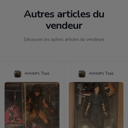
Autres articles du
vendeur
Découvre les autres articles du vendeurs
Arnold's Toys
Arnold's Toys