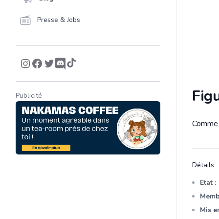
Presse & Jobs
Fig
Publicité
Comme n
Descrip
Détails
Etat :
Membr
Mis en