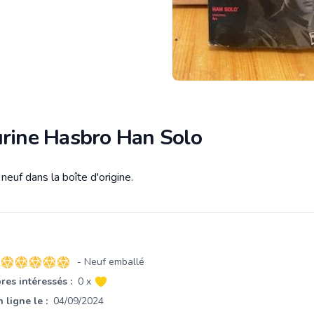
urine Hasbro Han Solo
euf dans la boîte d'origine.
tion
- Neuf emballé
5 sur 5 étoiles
es intéressés :
0 x
 ligne le :
04/09/2024