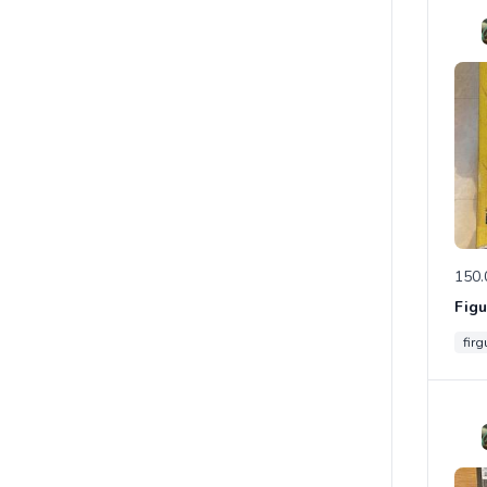
150.
fir