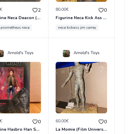
0€
80.00€
2
0
Figurine Neca Deacon (Prometheus)
Figurine Neca Kick Ass 2 (Colonel Stars & Stripes)
n prometheus neca
neca kickass jim carrey
Arnold's Toys
Arnold's Toys
0€
60.00€
0
0
Figurine Hasbro Han Solo
La Momie (Film Universal avec Boris Karloff)