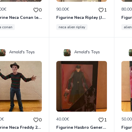
00€
90.00€
80.0
0
1
Figurine Neca Conan le Barbare
Figurine Neca Ripley (Jumpsuit)
a conan
neca alien ripley
alie
Arnold's Toys
Arnold's Toys
0€
40.00€
50.0
0
1
Figurine Neca Freddy 2010
Figurine Hasbro General Hux (Star Wars VII)