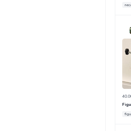
neca
40.0
figu