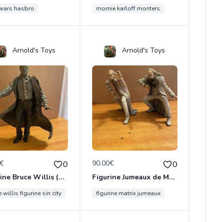
 wars hasbro
momie karloff monters
Arnold's Toys
Arnold's Toys
0€
90.00€
0
0
Figurine Bruce Willis (Sin City)
Figurine Jumeaux de Matrix
 willis figurine sin city
figurine matrix jumeaux