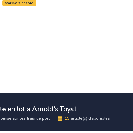
star wars hasbro
e en lot à Arnold's Toys !
omise sur les frais de port
19
article(s) disponibles