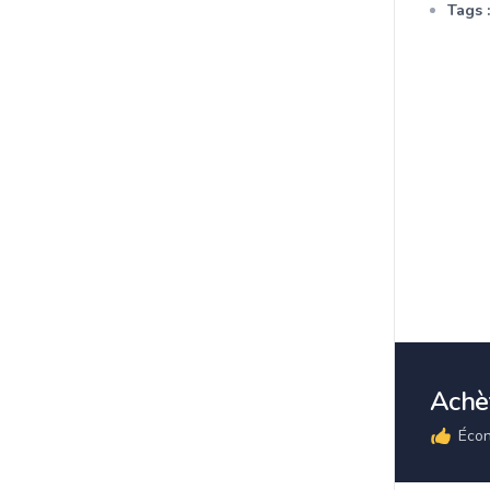
Tags :
Achèt
Écon