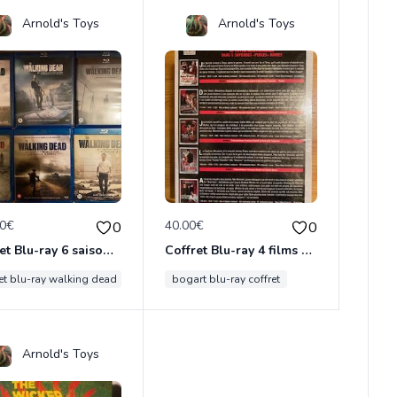
Arnold's Toys
Arnold's Toys
00€
40.00€
0
0
Coffret Blu-ray 6 saisons de THE WALKING DEAD
Coffret Blu-ray 4 films de Humphrey Bogart
ret blu-ray walking dead
bogart blu-ray coffret
Arnold's Toys