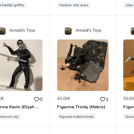
 freddy griffes
hasbro star wars
star
Arnold's Toys
Arnold's Toys
0€
45.00€
50.0
0
1
Figurine Kevin (Elijah Wood dans "SIN CITY")
Figurine Trinity (Matrix)
rine sin city
figurine matrix trinity
bruce