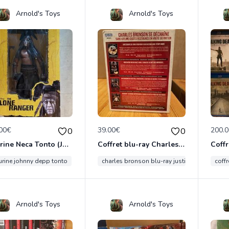
Arnold's Toys
Arnold's Toys
00€
39.00€
200.
0
0
Figurine Neca Tonto (Johnny Depp dans THE LONE RANGER)
Coffret blu-ray Charles Bronson
gurine johnny depp tonto
charles bronson blu-ray justicier
coff
Arnold's Toys
Arnold's Toys