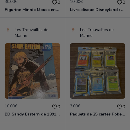
30.00€
10.00€
0
0
Figurine Minnie Mouse en porcelaine de 14 cm de haut marque Disney comme neuve
Livre-disque Disneyland : Blanche-Neige et les 7 nains 33 tours 1/3 avec 24 pages en couleurs en bon état
Les Trouvailles de
Les Trouvailles de
Marine
Marine
10.00€
3.00€
0
0
BD Sandy Eastern de 1991 en tres bon etat
Paquets de 25 cartes Pokemon etat comme neuf