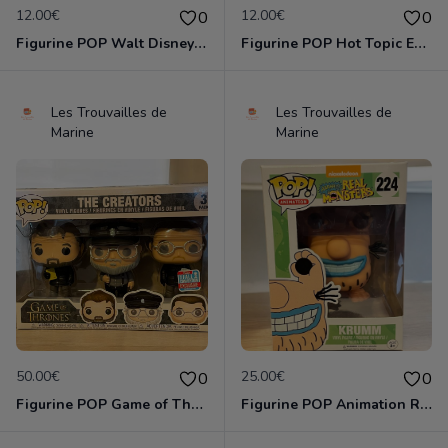
12.00€
12.00€
0
0
Figurine POP Walt Disney World 1163 Mickey Mouse on the people mover neuve non deboxee
Figurine POP Hot Topic Exclusive SE Ht Nerdette neuve non deboxee
Les Trouvailles de
Les Trouvailles de
Marine
Marine
50.00€
25.00€
0
0
Figurine POP Game of Thrones The Creators 3 pack The Fall Convention Exclusive neuve non deboxee
Figurine POP Animation Real Monsters de Nickelodeon - 224 Krumm neuve non deboxee