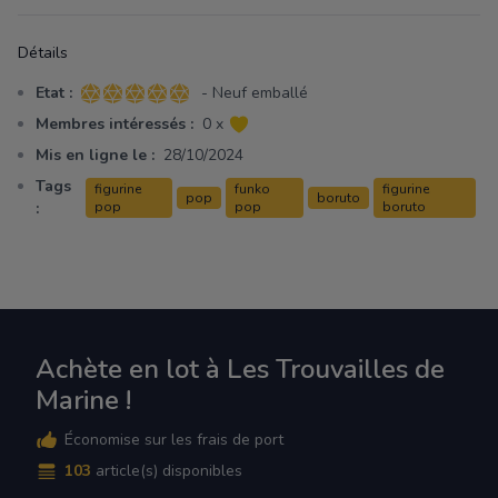
Détails
Etat :
- Neuf emballé
5 sur 5 étoiles
Membres intéressés :
0 x
Mis en ligne le :
28/10/2024
Tags
figurine
funko
figurine
pop
boruto
:
pop
pop
boruto
Achète en lot à Les Trouvailles de
Marine !
Économise sur les frais de port
103
article(s) disponibles