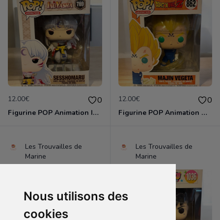
12.00€
12.00€
0
0
Figurine POP Animation Inuyasha 769 Sesshomaru neuve non deboxee
Figurine POP Animation Dragon Ball Z 862 Majin Vegeta neuve non deboxee
Les Trouvailles de
Les Trouvailles de
Marine
Marine
Nous utilisons des
cookies