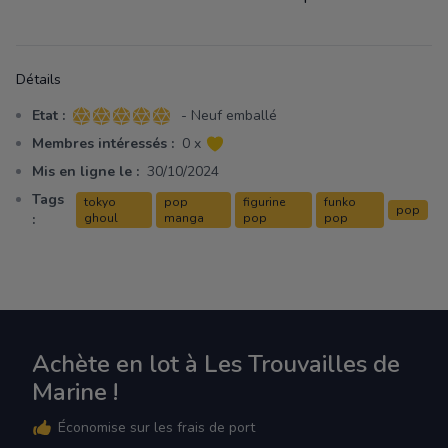
Détails
Etat :
- Neuf emballé
5 sur 5 étoiles
Membres intéressés :
0 x
Mis en ligne le :
30/10/2024
Tags
tokyo
pop
figurine
funko
pop
:
ghoul
manga
pop
pop
Achète en lot à Les Trouvailles de
Marine !
Économise sur les frais de port