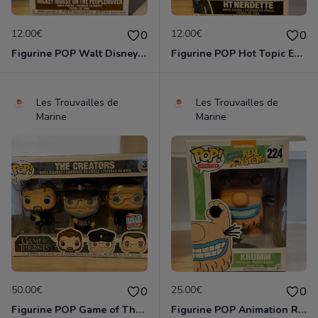
12.00€
12.00€
0
0
Figurine POP Walt Disney World 1163 Mickey Mouse on the people mover neuve non deboxee
Figurine POP Hot Topic Exclusive SE Ht Nerdette neuve non deboxee
Les Trouvailles de
Les Trouvailles de
Marine
Marine
50.00€
25.00€
0
0
Figurine POP Game of Thrones The Creators 3 pack The Fall Convention Exclusive neuve non deboxee
Figurine POP Animation Real Monsters de Nickelodeon - 224 Krumm neuve non deboxee