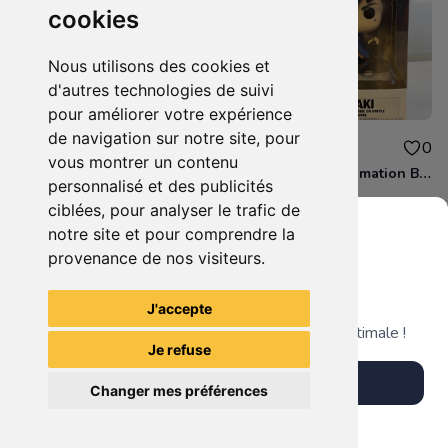
cookies
Nous utilisons des cookies et
d'autres technologies de suivi
pour améliorer votre expérience
de navigation sur notre site, pour
12.00€
12.00€
0
0
vous montrer un contenu
Figurine POP Animation Fruits Basket 882 Shigure Soma neuve non deboxee
Figurine POP Animation Boruto 1036 Kawaki neuve non deboxee
personnalisé et des publicités
ciblées, pour analyser le trafic de
notre site et pour comprendre la
provenance de nos visiteurs.
Grenier du Geek
Voir tous les articles du vendeur
J'accepte
Télécharge notre app pour une expérience optimale !
Je refuse
Télécharger l'app
Changer mes préférences
Plus tard