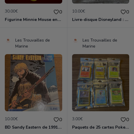
30.00€
10.00€
0
0
Figurine Minnie Mouse en porcelaine de 14 cm de haut marque Disney comme neuve
Livre-disque Disneyland : Blanche-Neige et les 7 nains 33 tours 1/3 avec 24 pages en couleurs en bon état
Les Trouvailles de
Les Trouvailles de
Marine
Marine
10.00€
3.00€
0
0
BD Sandy Eastern de 1991 en tres bon etat
Paquets de 25 cartes Pokemon etat comme neuf