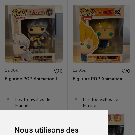
12.00€
12.00€
0
0
Figurine POP Animation Inuyasha 769 Sesshomaru neuve non deboxee
Figurine POP Animation Dragon Ball Z 862 Majin Vegeta neuve non deboxee
Les Trouvailles de
Les Trouvailles de
Marine
Marine
Nous utilisons des