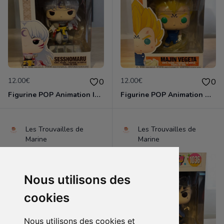
12.00€
12.00€
0
0
Figurine POP Animation Inuyasha 769 Sesshomaru neuve non deboxee
Figurine POP Animation Dragon Ball Z 862 Majin Vegeta neuve non deboxee
Les Trouvailles de
Les Trouvailles de
Marine
Marine
Nous utilisons des
cookies
Nous utilisons des cookies et