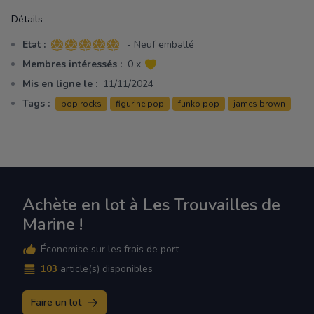
Détails
Etat :
- Neuf emballé
5 sur 5 étoiles
Membres intéressés :
0 x
Mis en ligne le :
11/11/2024
Tags :
pop rocks
figurine pop
funko pop
james brown
Achète en lot à Les Trouvailles de
Marine !
Économise sur les frais de port
103
article(s) disponibles
Faire un lot