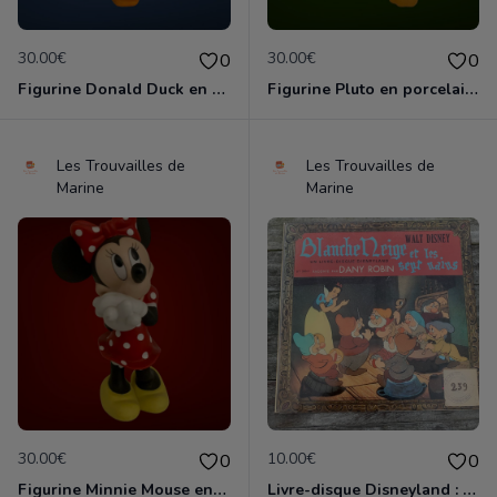
30.00€
30.00€
0
0
Figurine Donald Duck en porcelaine de 14 cm de haut marque Disney comme neuve
Figurine Pluto en porcelaine de 11 cm de haut marque Disney comme neuve
Les Trouvailles de
Les Trouvailles de
Marine
Marine
30.00€
10.00€
0
0
Figurine Minnie Mouse en porcelaine de 14 cm de haut marque Disney comme neuve
Livre-disque Disneyland : Blanche-Neige et les 7 nains 33 tours 1/3 avec 24 pages en couleurs en bon état