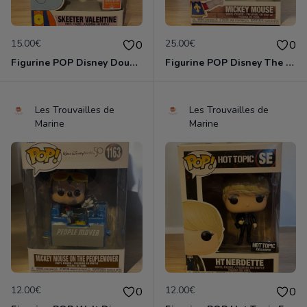
15.00€
25.00€
0
0
Figurine POP Disney Doug 415 Skeeter Valentine 2018 Summer Limited Edition neuve non deboxee
Figurine POP Disney The Three Musketeers 1042 Mickey Mouse neuve non deboxee
Les Trouvailles de
Les Trouvailles de
Marine
Marine
12.00€
12.00€
0
0