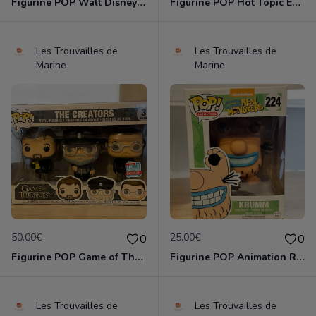
Figurine POP Walt Disney World 1163 Mickey Mouse on the people mover neuve non deboxee
Figurine POP Hot Topic Exclusive SE Ht Nerdette neuve non deboxee
Les Trouvailles de
Les Trouvailles de
Marine
Marine
50.00€
25.00€
0
0
Figurine POP Game of Thrones The Creators 3 pack The Fall Convention Exclusive neuve non deboxee
Figurine POP Animation Real Monsters de Nickelodeon - 224 Krumm neuve non deboxee
Les Trouvailles de
Les Trouvailles de