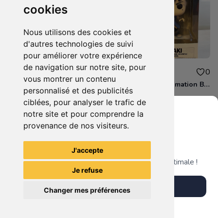
cookies
Nous utilisons des cookies et
d'autres technologies de suivi
pour améliorer votre expérience
de navigation sur notre site, pour
12.00€
12.00€
0
0
vous montrer un contenu
Figurine POP Animation Fruits Basket 882 Shigure Soma neuve non deboxee
Figurine POP Animation Boruto 1036 Kawaki neuve non deboxee
personnalisé et des publicités
ciblées, pour analyser le trafic de
notre site et pour comprendre la
provenance de nos visiteurs.
Grenier du Geek
Voir tous les articles du vendeur
J'accepte
Télécharge notre app pour une expérience optimale !
Je refuse
Télécharger l'app
Changer mes préférences
Plus tard