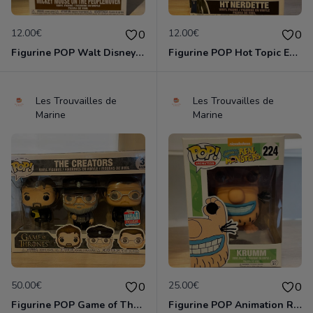
12.00€
12.00€
0
0
Figurine POP Walt Disney World 1163 Mickey Mouse on the people mover neuve non deboxee
Figurine POP Hot Topic Exclusive SE Ht Nerdette neuve non deboxee
Les Trouvailles de
Les Trouvailles de
Marine
Marine
50.00€
25.00€
0
0
Figurine POP Game of Thrones The Creators 3 pack The Fall Convention Exclusive neuve non deboxee
Figurine POP Animation Real Monsters de Nickelodeon - 224 Krumm neuve non deboxee