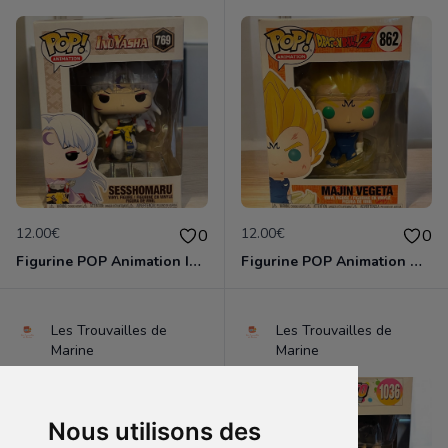
12.00€
12.00€
0
0
Figurine POP Animation Inuyasha 769 Sesshomaru neuve non deboxee
Figurine POP Animation Dragon Ball Z 862 Majin Vegeta neuve non deboxee
Les Trouvailles de
Les Trouvailles de
Marine
Marine
Nous utilisons des