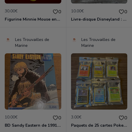
30.00€
10.00€
0
0
Figurine Minnie Mouse en porcelaine de 14 cm de haut marque Disney comme neuve
Livre-disque Disneyland : Blanche-Neige et les 7 nains 33 tours 1/3 avec 24 pages en couleurs en bon état
Les Trouvailles de
Les Trouvailles de
Marine
Marine
10.00€
3.00€
0
0
BD Sandy Eastern de 1991 en tres bon etat
Paquets de 25 cartes Pokemon etat comme neuf