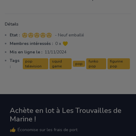
Détails
Etat :
- Neuf emballé
5 sur 5 étoiles
Membres intéressés :
0 x
Mis en ligne le :
11/11/2024
Tags
pop
squid
funko
figurine
pop
:
television
game
pop
pop
Achète en lot à Les Trouvailles de
Marine !
Économise sur les frais de port