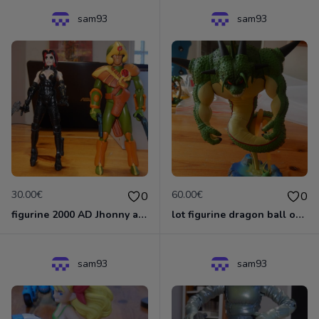
sam93
sam93
30.00€
60.00€
0
0
figurine 2000 AD Jhonny alpha et Durham REd
lot figurine dragon ball oolong shenron+Porung Namek Shenron+namek
sam93
sam93