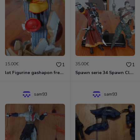
15.00€
35.00€
1
1
lot Figurine gashapon freezer et ghoan
Spawn serie 34 Spawn Classics Series
sam93
sam93