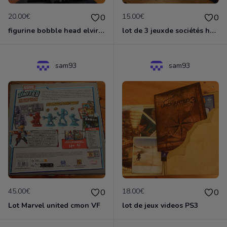
20.00€
15.00€
0
0
figurine bobble head elvira mistress of darkness
lot de 3 jeuxde sociétés héros à louer+ welcome to the dungeon+welcome back to the dungeon
sam93
sam93
45.00€
18.00€
0
0
Lot Marvel united cmon VF
lot de jeux videos PS3