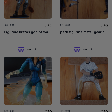
30.00€
65.00€
2
0
Figurine kratos god of war de Neca
pack figurine metal gear solid snake et revolver ocelot
sam93
sam93
60.00€
35.00€
0
0