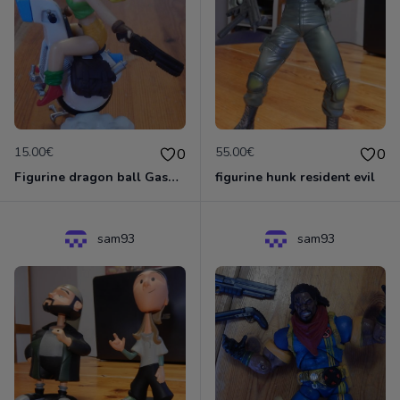
15.00€
55.00€
0
0
Figurine dragon ball Gashopen Lunch sur sa moto
figurine hunk resident evil
sam93
sam93