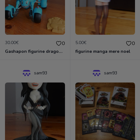
30.00€
5.00€
0
0
Gashapon figurine dragon ball sangoku + oolong +moto bleue
figurine manga mere noel
sam93
sam93