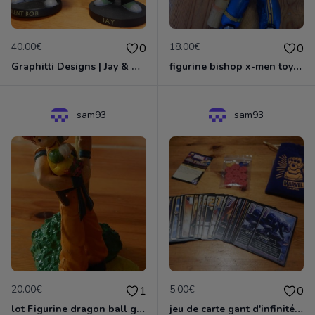
40.00€
18.00€
0
0
Graphitti Designs | Jay & Silent Bob: Jay Bobble Head by Kevin Smith
figurine bishop x-men toybiz
sam93
sam93
20.00€
5.00€
1
0
lot Figurine dragon ball gashopen sagohan + vegeta+young goan
jeu de carte gant d'infinité marvel