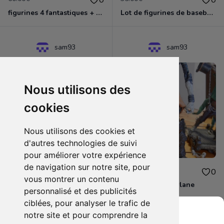
figurines 4 fantastiques + dr fatalis toysbiz
Lot de figurines de baseball marque Mc Farlane
sam93
sam93
Nous utilisons des
cookies
Nous utilisons des cookies et
d'autres technologies de suivi
pour améliorer votre expérience
de navigation sur notre site, pour
35.00€
25.00€
0
0
vous montrer un contenu
Figurine final fantasy
lot figurine mcfarlane
personnalisé et des publicités
ciblées, pour analyser le trafic de
notre site et pour comprendre la