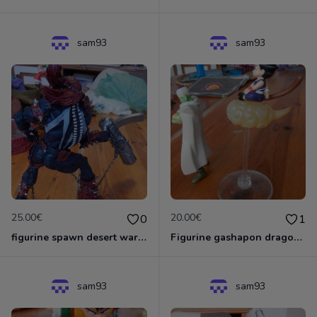
sam93
sam93
25.00€
20.00€
0
1
figurine spawn desert warrior
Figurine gashapon dragon ball
sam93
sam93