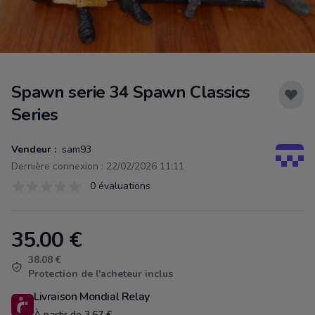
Spawn serie 34 Spawn Classics
Series
Vendeur :
sam93
Dernière connexion : 22/02/2026 11:11
Évaluations
0 évaluations
0 sur 5 étoiles
35.00
€
Product information
38.08 €
Protection de l'acheteur inclus
Livraison Mondial Relay
À partir de 3.67 €