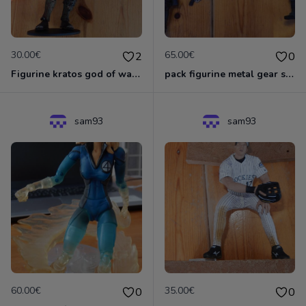
30.00€
65.00€
2
0
Figurine kratos god of war de Neca
pack figurine metal gear solid snake et revolver ocelot
sam93
sam93
60.00€
35.00€
0
0