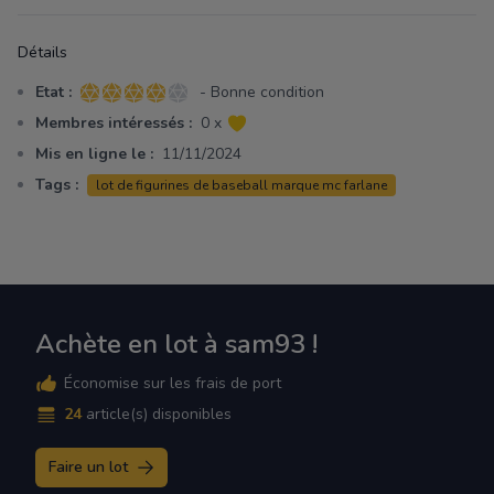
Détails
Etat :
- Bonne condition
4 sur 5 étoiles
Membres intéressés :
0 x
Mis en ligne le :
11/11/2024
Tags :
lot de figurines de baseball marque mc farlane
Achète en lot à sam93 !
Économise sur les frais de port
24
article(s) disponibles
Faire un lot