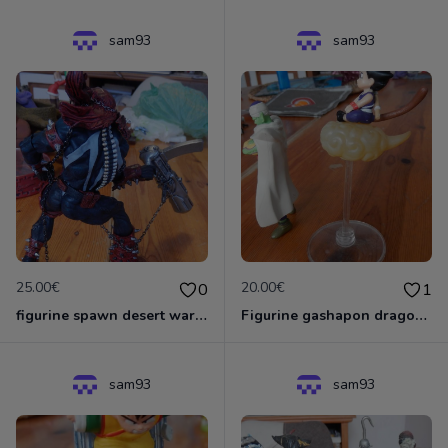
sam93
sam93
25.00€
20.00€
0
1
figurine spawn desert warrior
Figurine gashapon dragon ball
sam93
sam93