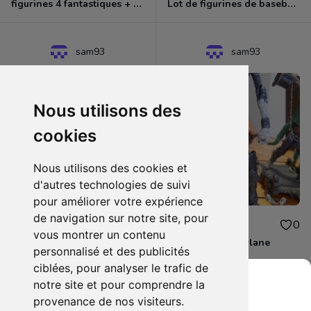
figurines 4 fantastiques + dr fatalis toysbiz
Lot de figurines de baseball marque Mc Farlane
sam93
sam93
Nous utilisons des
cookies
Nous utilisons des cookies et
d'autres technologies de suivi
pour améliorer votre expérience
de navigation sur notre site, pour
35.00€
25.00€
0
0
vous montrer un contenu
Figurine final fantasy
lot figurine mcfarlane
personnalisé et des publicités
ciblées, pour analyser le trafic de
notre site et pour comprendre la
provenance de nos visiteurs.