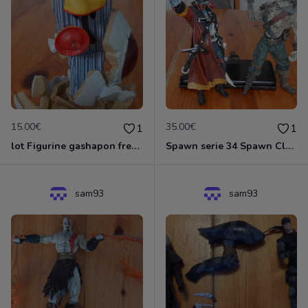
15.00€
35.00€
1
1
lot Figurine gashapon freezer et ghoan
Spawn serie 34 Spawn Classics Series
sam93
sam93