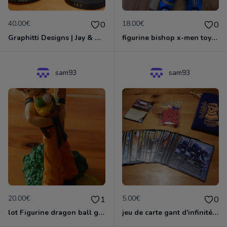
40.00€
18.00€
0
0
Graphitti Designs | Jay & Silent Bob: Jay Bobble Head by Kevin Smith
figurine bishop x-men toybiz
sam93
sam93
20.00€
5.00€
1
0
lot Figurine dragon ball gashopen sagohan + vegeta+young goan
jeu de carte gant d'infinité marvel