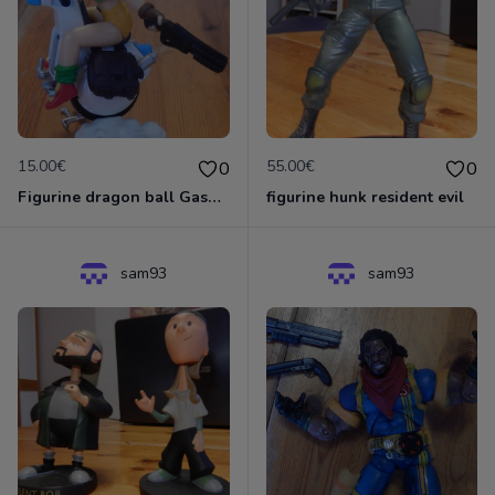
15.00€
55.00€
0
0
Figurine dragon ball Gashopen Lunch sur sa moto
figurine hunk resident evil
sam93
sam93