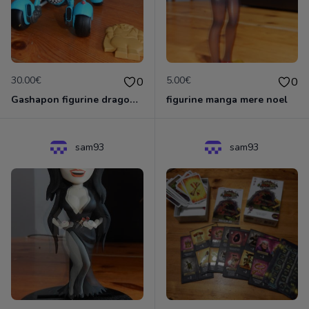
30.00€
5.00€
0
0
Gashapon figurine dragon ball sangoku + oolong +moto bleue
figurine manga mere noel
sam93
sam93