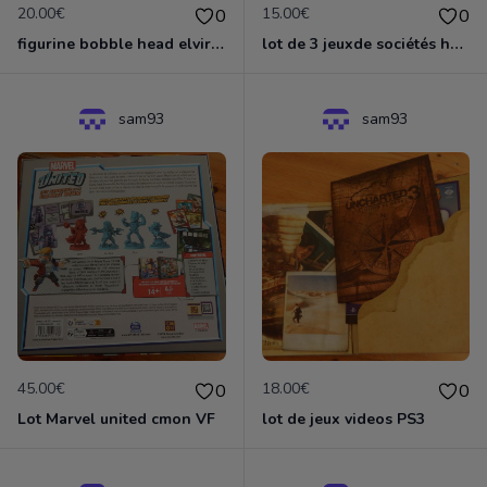
20.00€
15.00€
0
0
figurine bobble head elvira mistress of darkness
lot de 3 jeuxde sociétés héros à louer+ welcome to the dungeon+welcome back to the dungeon
sam93
sam93
45.00€
18.00€
0
0
Lot Marvel united cmon VF
lot de jeux videos PS3