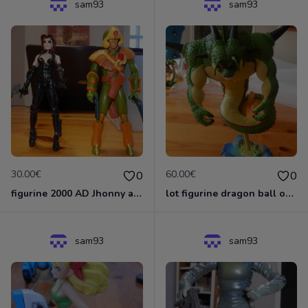
sam93
sam93
30.00€
60.00€
0
0
figurine 2000 AD Jhonny alpha et Durham REd
lot figurine dragon ball oolong shenron+Porung Namek Shenron+namek
sam93
sam93