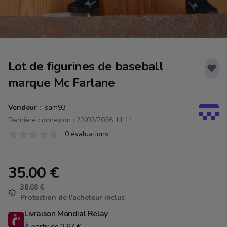
Lot de figurines de baseball
marque Mc Farlane
Vendeur :
sam93
Dernière connexion : 22/02/2026 11:11
Évaluations
0 évaluations
0 sur 5 étoiles
35.00
€
Product information
38.08 €
Protection de l'acheteur inclus
Livraison Mondial Relay
À partir de 3.67 €