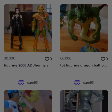
30.00€
60.00€
0
0
figurine 2000 AD Jhonny alpha et Durham REd
lot figurine dragon ball oolong shenron+Porung Namek Shenron+namek
sam93
sam93