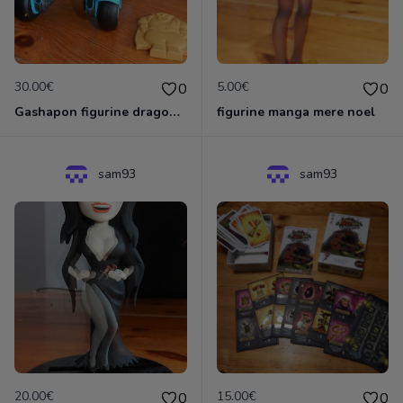
30.00€
5.00€
0
0
Gashapon figurine dragon ball sangoku + oolong +moto bleue
figurine manga mere noel
sam93
sam93
20.00€
15.00€
0
0