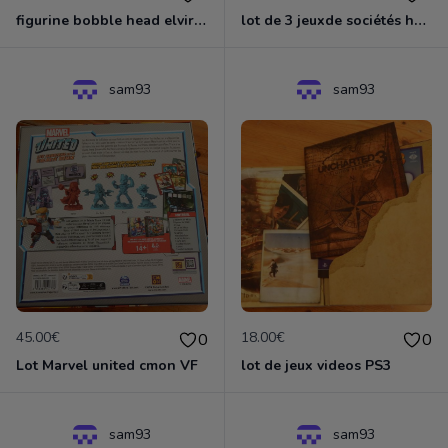
figurine bobble head elvira mistress of darkness
lot de 3 jeuxde sociétés héros à louer+ welcome to the dungeon+welcome back to the dungeon
sam93
sam93
45.00€
18.00€
0
0
Lot Marvel united cmon VF
lot de jeux videos PS3
sam93
sam93