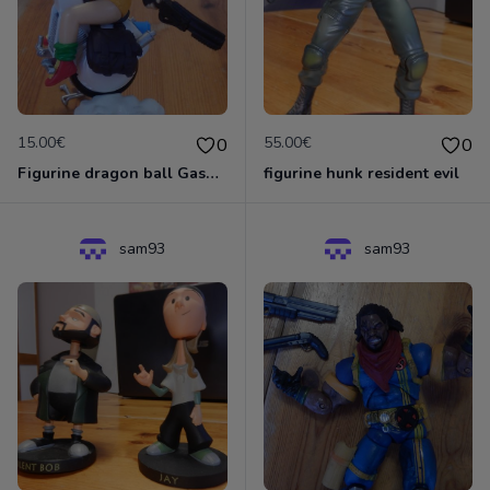
15.00€
55.00€
0
0
Figurine dragon ball Gashopen Lunch sur sa moto
figurine hunk resident evil
sam93
sam93