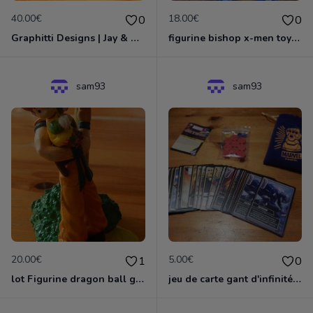
40.00€
18.00€
0
0
Graphitti Designs | Jay & Silent Bob: Jay Bobble Head by Kevin Smith
figurine bishop x-men toybiz
sam93
sam93
20.00€
5.00€
1
0
lot Figurine dragon ball gashopen sagohan + vegeta+young goan
jeu de carte gant d'infinité marvel