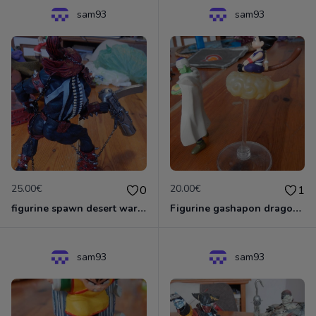
sam93
sam93
25.00€
20.00€
0
1
figurine spawn desert warrior
Figurine gashapon dragon ball
sam93
sam93