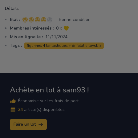
Détails
Etat :
- Bonne condition
4 sur 5 étoiles
Membres intéressés :
0 x
Mis en ligne le :
11/11/2024
Tags :
figurines 4 fantastiques + dr fatalis toysbiz
Achète en lot à sam93 !
Économise sur les frais de port
24
article(s) disponibles
Faire un lot