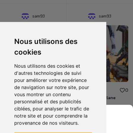
sam93
sam93
Nous utilisons des
cookies
Nous utilisons des cookies et
d'autres technologies de suivi
pour améliorer votre expérience
de navigation sur notre site, pour
35.00€
25.00€
0
0
vous montrer un contenu
Figurine final fantasy
lot figurine mcfarlane
personnalisé et des publicités
ciblées, pour analyser le trafic de
notre site et pour comprendre la
provenance de nos visiteurs.