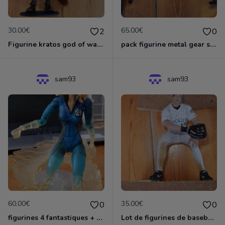
30.00€
65.00€
2
0
Figurine kratos god of war de Neca
pack figurine metal gear solid snake et revolver ocelot
sam93
sam93
60.00€
35.00€
0
0
figurines 4 fantastiques + dr fatalis toysbiz
Lot de figurines de baseball marque Mc Farlane