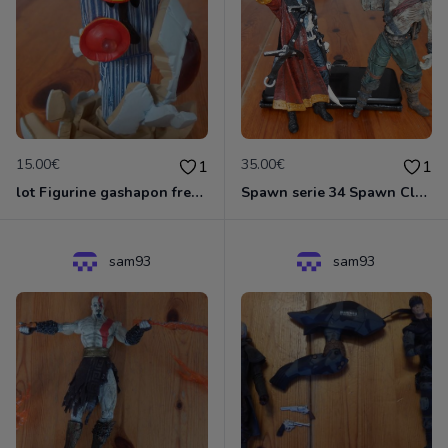
15.00€
35.00€
1
1
lot Figurine gashapon freezer et ghoan
Spawn serie 34 Spawn Classics Series
sam93
sam93