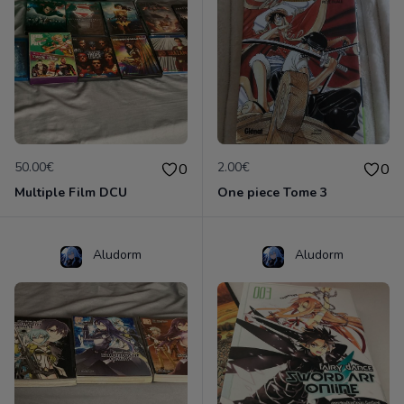
50.00€
2.00€
0
0
Multiple Film DCU
One piece Tome 3
Aludorm
Aludorm