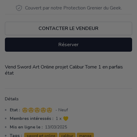
Couvert par notre Protection Grenier du Geek.
CONTACTER LE VENDEUR
Réserver
Vend Sword Art Online projet Calibur Tome 1 en parfais
Description
état
Détails
Etat :
- Neuf
5 sur 5 étoiles
Membres intéressés :
1 x
Mis en ligne le :
13/03/2025
Tags :
sword art online
calibur
manga