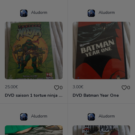
Aludorm
Aludorm
25.00€
3.00€
0
0
DVD saison 1 tortue ninja (2003)
DVD Batman Year One
Aludorm
Aludorm