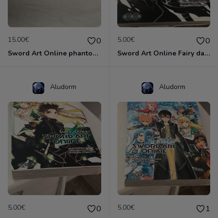
15.00€
5.00€
0
0
Sword Art Online phantom bullet Tome 1 a 3
Sword Art Online Fairy dance Tome 3
Aludorm
Aludorm
5.00€
5.00€
0
1