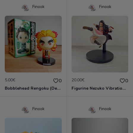
Finook
Finook
5.00€
20.00€
0
0
Bobblehead Rengoku (Demon Slayer)
Figurine Nezuko Vibration Stars (Demon Slayer)
Finook
Finook