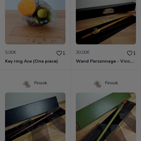
5.00€
30.00€
1
1
Key ring Ace (One piece)
Wand Personnage - Vincent Crabbe (Harry Potter)
Finook
Finook