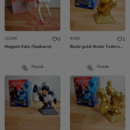
20.00€
8.00€
0
1
Megumi Kato (Saekano)
Buste gold Shoto Todoroki (My Hero Academia)
Finook
Finook