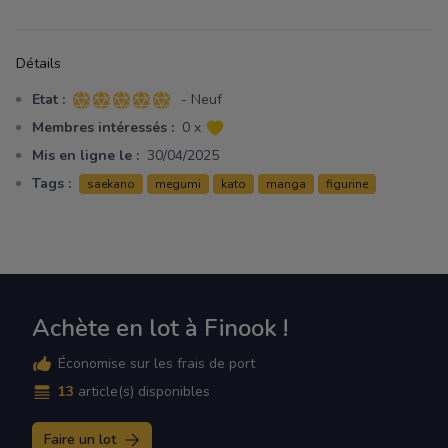
Détails
Etat :
- Neuf
5 sur 5 étoiles
Membres intéressés :
0 x
Mis en ligne le :
30/04/2025
Tags :
saekano
megumi
kato
manga
figurine
Achète en lot à Finook !
Économise sur les frais de port
13
article(s) disponibles
Faire un lot