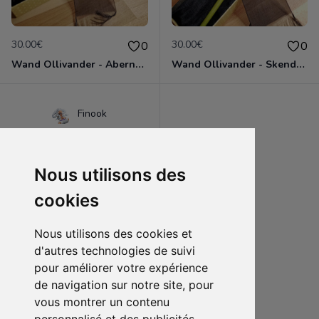
30.00€
30.00€
0
0
Wand Ollivander - Abernathy (Harry Potter)
Wand Ollivander - Skender (Harry Potter)
Finook
Nous utilisons des
cookies
Nous utilisons des cookies et
d'autres technologies de suivi
pour améliorer votre expérience
de navigation sur notre site, pour
6.00€
0
vous montrer un contenu
Art board Diablo 💧 (Tensura)