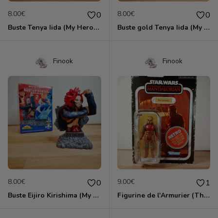
8.00€
8.00€
0
0
Buste Tenya Iida (My Hero Academia)
Buste gold Tenya Iida (My Hero Academia)
Finook
Finook
8.00€
9.00€
0
1
Buste Eijiro Kirishima (My Hero Academia)
Figurine de l'Armurier (The Mandalorian)