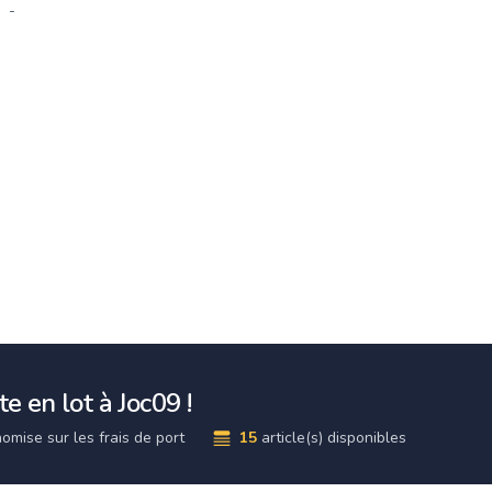
-
e en lot à Joc09 !
omise sur les frais de port
15
article(s) disponibles