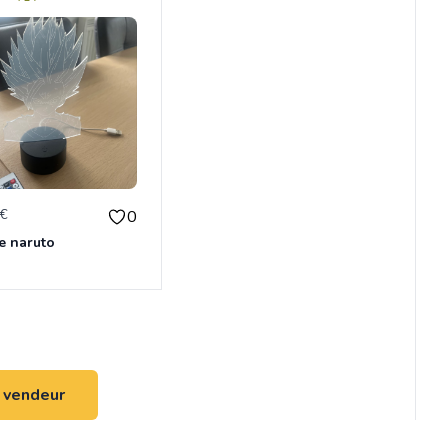
0€
0
e naruto
u vendeur