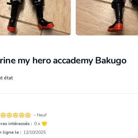
urine my hero accademy Bakugo
nt état
tion
- Neuf
5 sur 5 étoiles
es intéressés :
0 x
 ligne le :
12/10/2025