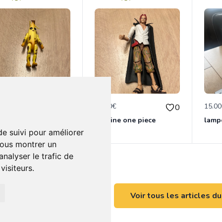
€
10.00€
15.0
0
0
te figurine fortnite
figurine one piece
lamp
de suivi pour améliorer
vous montrer un
nalyser le trafic de
isiteurs.
Voir tous les articles d