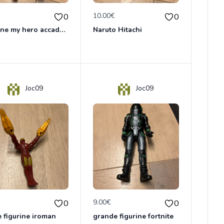
€
10.00€
0
0
figurine my hero accademy Bakugo
Naruto Hitachi
Joc09
Joc09
€
9.00€
0
0
e figurine iroman
grande figurine fortnite