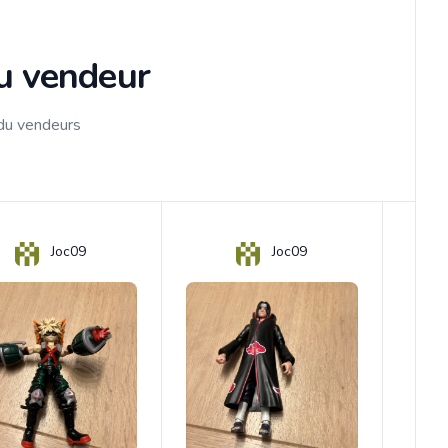
du vendeur
 du vendeurs
Joc09
Joc09