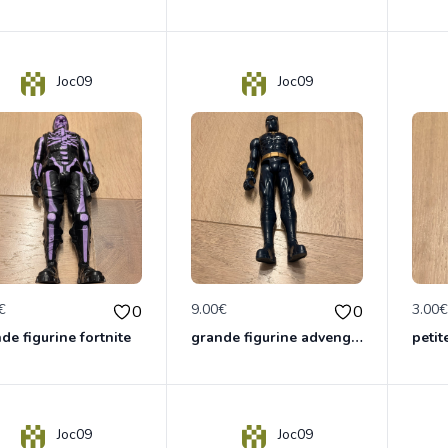
Joc09
Joc09
€
9.00€
3.00
0
0
de figurine fortnite
grande figurine advengers panthère
petit
Joc09
Joc09