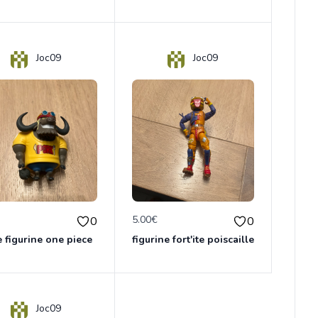
Joc09
Joc09
€
5.00€
0
0
e figurine one piece
figurine fort'ite poiscaille
Joc09