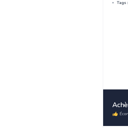
Tags :
Achèt
Écon