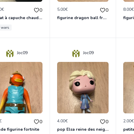
0€
5.00€
8.00
0
0
Sweat à capuche chaud homme star wars
figurine dragon ball freezer
r wars
Joc09
Joc09
€
4.00€
2.00
0
0
de figurine fortnite
pop Elsa reine des neiges
petit