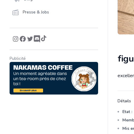
Presse & Jobs
fig
Publicité
excelle
Descrip
Détails
Etat :
Membr
Mis en