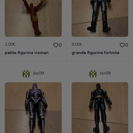
2.00€
9.00€
0
0
petite figurine iroman
grande figurine fortnite
Joc09
Joc09