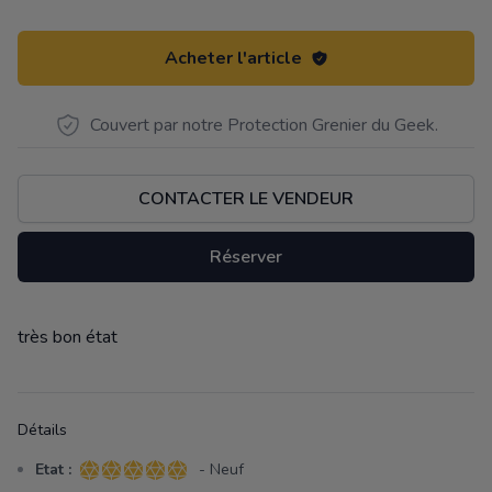
Acheter l'article
Couvert par notre Protection Grenier du Geek.
CONTACTER LE VENDEUR
Réserver
très bon état
Description
Détails
Etat :
- Neuf
5 sur 5 étoiles