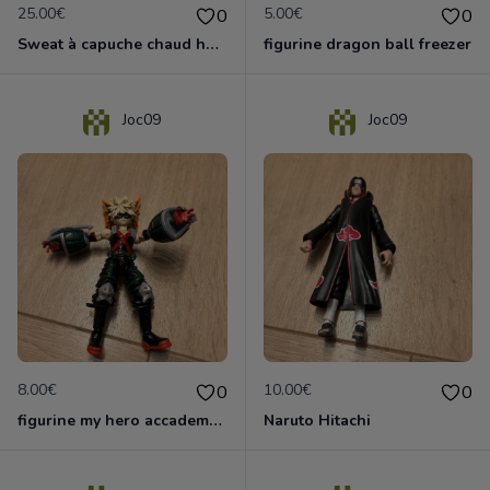
25.00€
5.00€
0
0
Sweat à capuche chaud homme star wars
figurine dragon ball freezer
Joc09
Joc09
8.00€
10.00€
0
0
figurine my hero accademy Bakugo
Naruto Hitachi