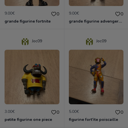
9.00€
9.00€
0
0
grande figurine fortnite
grande figurine advengers panthère
Joc09
Joc09
3.00€
5.00€
0
0
petite figurine one piece
figurine fort'ite poiscaille