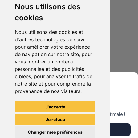
Nous utilisons des
cookies
Nous utilisons des cookies et
d'autres technologies de suivi
pour améliorer votre expérience
de navigation sur notre site, pour
15.00€
0
vous montrer un contenu
lampe naruto
personnalisé et des publicités
ciblées, pour analyser le trafic de
notre site et pour comprendre la
provenance de nos visiteurs.
Grenier du Geek
Voir tous les articles du vendeur
J'accepte
Télécharge notre app pour une expérience optimale !
Je refuse
Télécharger l'app
Changer mes préférences