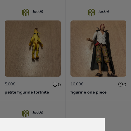
Joc09
Joc09
5.00€
10.00€
0
0
petite figurine fortnite
figurine one piece
Joc09