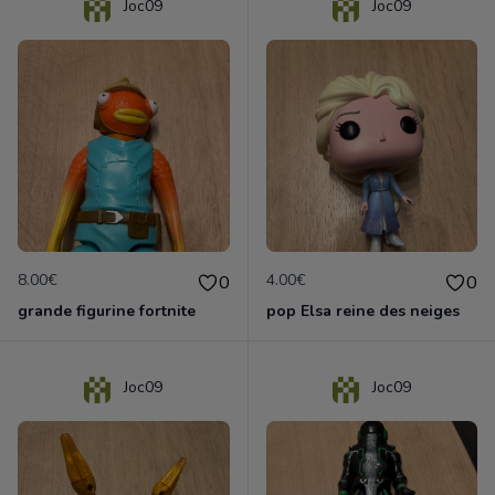
Joc09
Joc09
8.00€
4.00€
0
0
grande figurine fortnite
pop Elsa reine des neiges
Joc09
Joc09