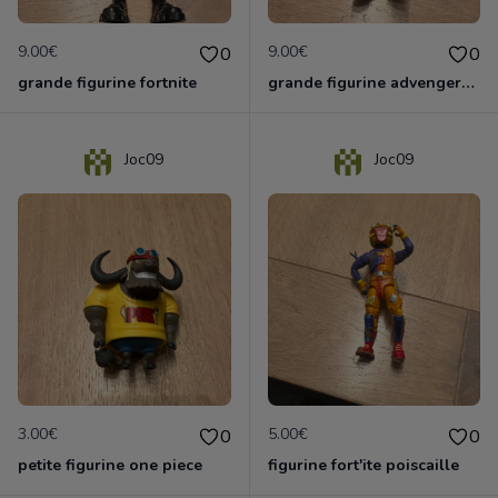
9.00€
9.00€
0
0
grande figurine fortnite
grande figurine advengers panthère
Joc09
Joc09
3.00€
5.00€
0
0
petite figurine one piece
figurine fort'ite poiscaille