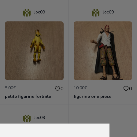
Joc09
Joc09
5.00€
10.00€
0
0
petite figurine fortnite
figurine one piece
Joc09