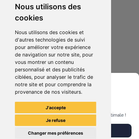
Nous utilisons des
cookies
Nous utilisons des cookies et
d'autres technologies de suivi
pour améliorer votre expérience
de navigation sur notre site, pour
15.00€
0
vous montrer un contenu
lampe naruto
personnalisé et des publicités
ciblées, pour analyser le trafic de
notre site et pour comprendre la
provenance de nos visiteurs.
Grenier du Geek
Voir tous les articles du vendeur
J'accepte
Télécharge notre app pour une expérience optimale !
Je refuse
Télécharger l'app
Changer mes préférences