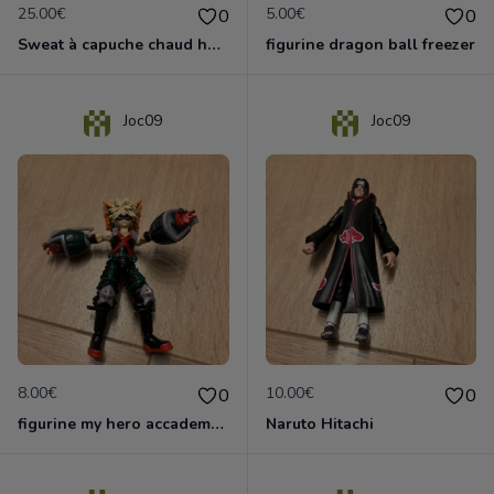
25.00€
5.00€
0
0
Sweat à capuche chaud homme star wars
figurine dragon ball freezer
Joc09
Joc09
8.00€
10.00€
0
0
figurine my hero accademy Bakugo
Naruto Hitachi