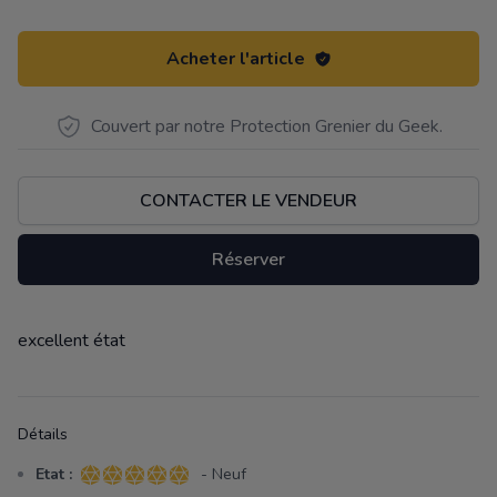
Acheter l'article
Couvert par notre Protection Grenier du Geek.
CONTACTER LE VENDEUR
Réserver
excellent état
Description
Détails
Etat :
- Neuf
5 sur 5 étoiles