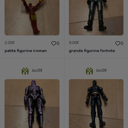
2.00€
9.00€
0
0
petite figurine iroman
grande figurine fortnite
Joc09
Joc09