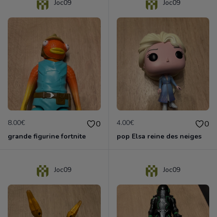
Joc09
Joc09
8.00€
4.00€
0
0
grande figurine fortnite
pop Elsa reine des neiges
Joc09
Joc09