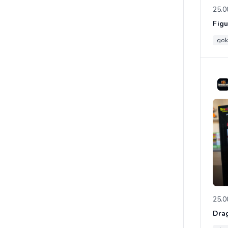
25.0
gok
25.0