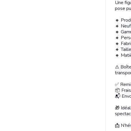
Une fig
pose pui
🔸 Prod
🔸 Neuf,
🔸 Gamm
🔸 Pers
🔸 Fabri
🔸 Taill
🔸 Mati
⚠️ Boît
transpor
✅ Remis
📦 Frais
📬 Envo
🎁 Idéal
spectac
📩 N’hé