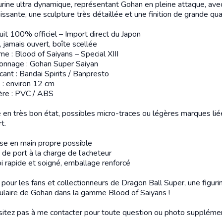
urine ultra dynamique, représentant Gohan en pleine attaque, ave
ssante, une sculpture très détaillée et une finition de grande qua
uit 100% officiel – Import direct du Japon
 jamais ouvert, boîte scellée
e : Blood of Saiyans – Special XIII
onnage : Gohan Super Saiyan
cant : Bandai Spirits / Banpresto
e : environ 12 cm
ère : PVC / ABS
e en très bon état, possibles micro-traces ou légères marques lié
t.
e en main propre possible
 de port à la charge de l’acheteur
i rapide et soigné, emballage renforcé
 pour les fans et collectionneurs de Dragon Ball Super, une figuri
ulaire de Gohan dans la gamme Blood of Saiyans !
sitez pas à me contacter pour toute question ou photo supplémen