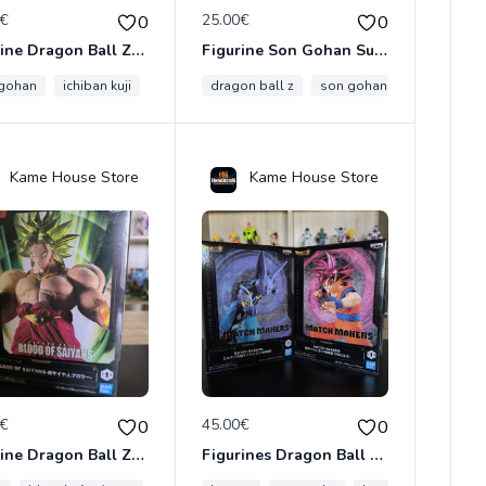
0€
25.00€
0
0
Figurine Dragon Ball Z – Son Gohan – Masterlise Plus – Ichiban Kuji VS Omnibus Amazing (Lot C) – Banpresto / Bandai Spirits – Officielle Import Japon
Figurine Son Gohan Super Saiyan (Great Saiyaman Ver. II) - Clearise - Officielle Import Japon
 gohan
banpresto
ichiban kuji
bandai namco
dragon ball z
dragon ball z
banpresto
son gohan
bandai namco
figurine
Kame House Store
Kame House Store
0€
45.00€
0
0
Figurine Dragon Ball Z - Broly Super Saiyan - Blood Of Saiyans - Officielle Import Japon
Figurines Dragon Ball Super – Duo Match Makers : Beerus VS Son Goku – Officielles Import Japon