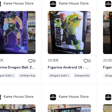
Kame House Store
Kame House Store
0€
25.00€
25.0
0
0
Figurine Dragon Ball Z – Bardock – Ichiban Kuji Dragon Ball VS Omnibus Ultimate – Import Japon
Figurine Android 16 - C16 – GXmateria – Officielle Import Japon
gon ball z
ichiban kuji
bandai namco
dragon ball z
masterlise
banpresto
bardock
gxmateria
drag
Kame House Store
Kame House Store