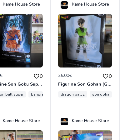
Kame House Store
Kame House Store
0€
25.00€
0
0
Figurine Son Goku Super Saiyan Blue – Blood of Saiyans – Officielle Import Japon
Figurine Son Gohan (Great Saiyaman Ver. II) Clearise – Officielle Import Japon
on ball super
c16
android
banpresto
blood of saiyans
dragon ball z
son gohan
ssj blue
son goku
clearise
Kame House Store
Kame House Store