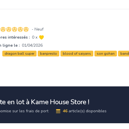
- Neuf
5 sur 5 étoiles
es intéressés :
0 x
 ligne le :
01/04/2026
dragon ball super
banpresto
blood of saiyans
son gohan
band
e en lot à Kame House Store !
omise sur les frais de port
46
article(s) disponibles