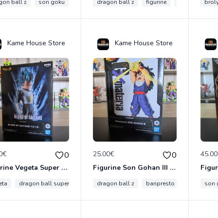
gon ball z
son goku
banpresto
dragon ball z
figurine
figurine
gxmateria
banpresto
brol
Kame House Store
Kame House Store
0€
25.00€
45.0
0
0
Figurine Vegeta Super Saiyan Blue – Blood of Saiyans – Officielle Import Japon
Figurine Son Gohan III – GXmateria – Officielle Import Japon
eta
dragon ball super
banpresto
dragon ball z
blood of saiyans
banpresto
ssj blue
gxmateria
son 