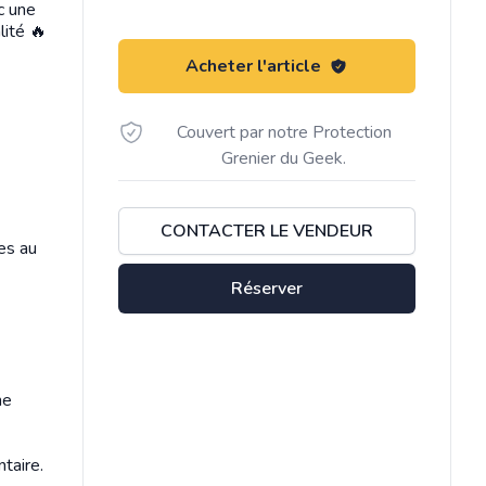
c une
lité 🔥
Acheter l'article
Couvert par notre Protection
Grenier du Geek.
CONTACTER LE VENDEUR
es au
Réserver
ne
taire.