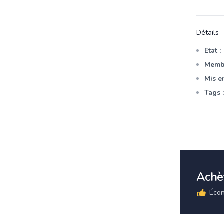
Détails
Etat :
Membr
Mis en
Tags :
Achèt
Écon