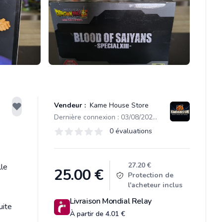
Vendeur :
Kame House Store
Dernière connexion : 03/08/2026 00:04
Évaluations
0 évaluations
0 sur 5 étoiles
Product information
27.20 €
lle
25.00
€
Protection de
l'acheteur inclus
Livraison Mondial Relay
uite
À partir de 4.01 €