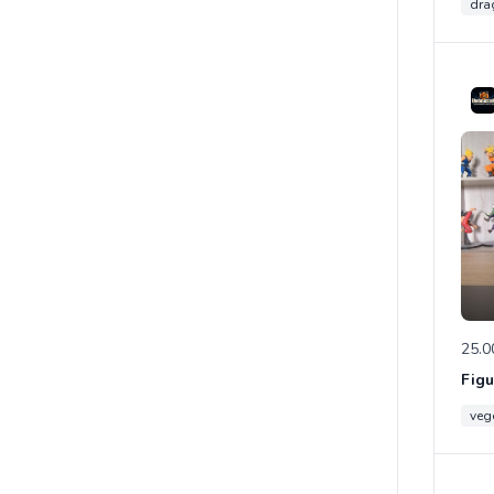
dra
25.0
veg