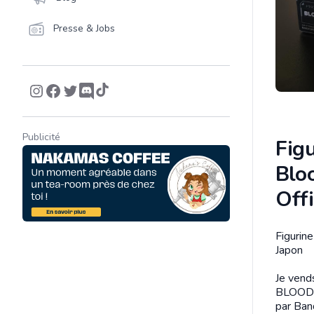
Presse & Jobs
Publicité
Fig
Bloo
Offi
Figurine
Descrip
Japon
Je vend
BLOOD O
par Band