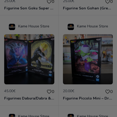
25.00€
25.00€
0
0
Figurine Son Goku Super Saiyan Blue – Blood of Saiyans – Officielle Import Japon
Figurine Son Gohan (Great Saiyaman Ver. II) Clearise – Officielle Import Japon
Kame House Store
Kame House Store
45.00€
20.00€
0
0
Figurines Dabura/Dabra & Son Gohan Super Saiyan – Match Makers – Dragon Ball Z – Officielles Japon
Figurine Piccolo Mini – Dragon Ball DAIMA – Banpresto – Officielle Import Japon
Kame House Store
Kame House Store