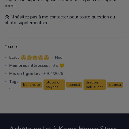
SSB !
📩 N’hésitez pas à me contacter pour toute question ou
photo supplémentaire.
Détails
Etat :
- Neuf
5 sur 5 étoiles
Membres intéressés :
0 x
Mis en ligne le :
04/04/2026
Tags
blood of
dragon
banpresto
bandai
gogeta
:
saiyans
ball super