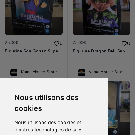
25.00€
25.00€
0
0
Figurine Son Gohan Super Saiyan – Blood of Saiyans Special XIII – Officielle Japon
Figurine Dragon Ball Super – Broly – Blood of Saiyans Special XVII – Officielle Japon
Kame House Store
Kame House Store
Nous utilisons des
cookies
Nous utilisons des cookies et
d'autres technologies de suivi