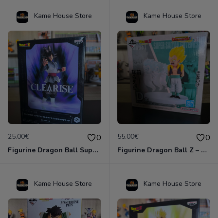
Kame House Store
Kame House Store
25.00€
55.00€
0
0
Figurine Dragon Ball Super - Goku Black
Figurine Dragon Ball Z – Gotenks SSJ & Ghost – Ichiban Kuji Dragon History II (Lot D) – Banpresto / Bandai Spirits – Officielle Import Japon
Kame House Store
Kame House Store