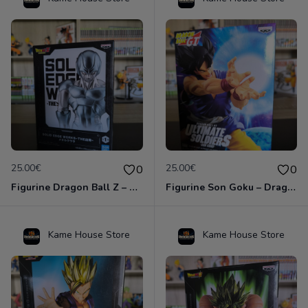
25.00€
25.00€
0
0
Figurine Dragon Ball Z – Metal Cooler – Solid Edge Works – Banpresto / Bandai Spirits
Figurine Son Goku – Dragon Ball GT – Ultimate Soldiers – Officielle Import Japon
Kame House Store
Kame House Store