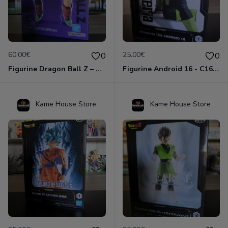
60.00€
25.00€
0
0
Figurine Dragon Ball Z – Bardock – Ichiban Kuji Dragon Ball VS Omnibus Ultimate – Import Japon
Figurine Android 16 - C16 – GXmateria – Officielle Import Japon
Kame House Store
Kame House Store