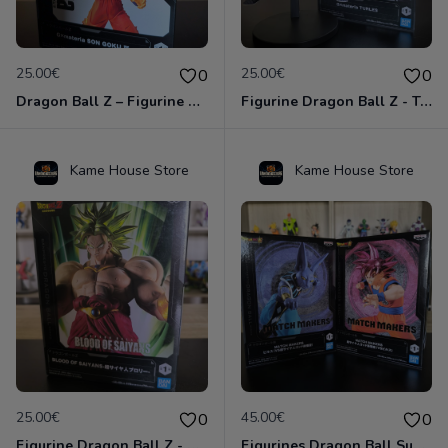
25.00€
25.00€
0
0
Dragon Ball Z – Figurine Son Goku Super Saiyan – GXmateria – Banpresto – Officielle Import Japon
Figurine Dragon Ball Z - Turles (Tullece) - G×materia - Officielle Import Japon
Kame House Store
Kame House Store
25.00€
45.00€
0
0
Figurine Dragon Ball Z - Broly Super Saiyan - Blood Of Saiyans - Officielle Import Japon
Figurines Dragon Ball Super – Duo Match Makers : Beerus VS Son Goku – Officielles Import Japon