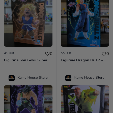
45.00€
55.00€
0
0
Figurine Son Goku Super Saiyan 3 – Ichiban Kuji – Lot A – Officielle Import Japon
Figurine Dragon Ball Z – Super Vegetto – Ichiban Kuji Dragon Ball VS Omnibus Ultimate – Import Japon
Kame House Store
Kame House Store