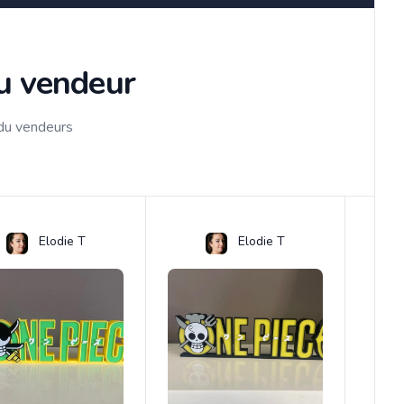
du vendeur
 du vendeurs
Elodie T
Elodie T