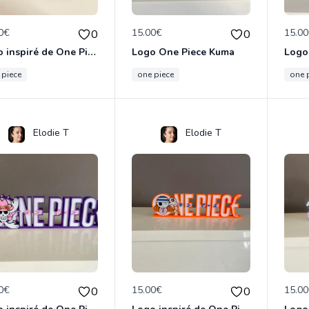
0€
15.00€
15.0
0
0
Logo inspiré de One Piece - To Be Continued
Logo One Piece Kuma
 piece
one piece
one 
Elodie T
Elodie T
0€
15.00€
15.0
0
0