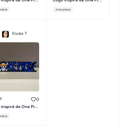
Logo inspiré de One Piece Chopper
Logo inspiré de One Piece Baggy
piece
one piece
Elodie T
0€
0
Logo inspiré de One Piece Luffy
piece