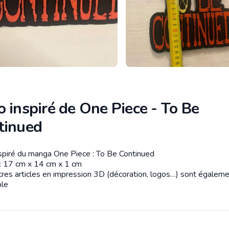
 inspiré de One Piece - To Be
tinued
spiré du manga One Piece : To Be Continued
tion
: 17 cm x 14 cm x 1 cm
utres articles en impression 3D (décoration, logos…) sont égalem
ble