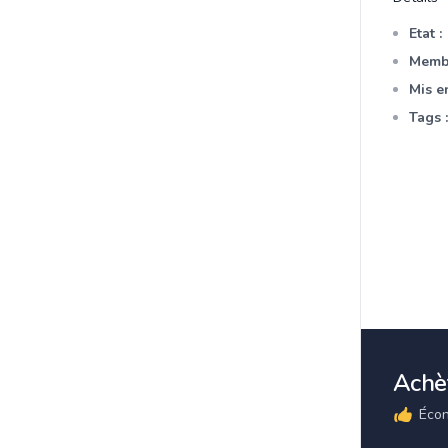
Etat :
Membr
Mis en
Tags :
Achèt
Écon