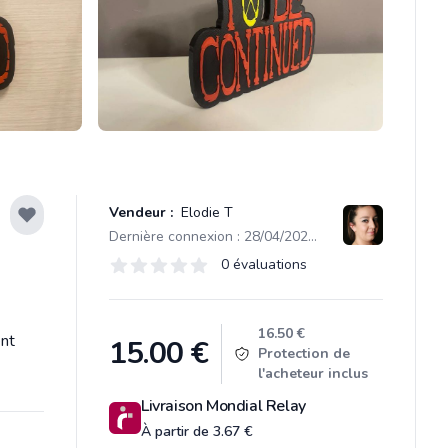
Vendeur :
Elodie T
Dernière connexion : 28/04/2026 18:09
Évaluations
0 évaluations
0 sur 5 étoiles
Product information
16.50 €
ent
15.00
€
Protection de
l'acheteur inclus
Livraison Mondial Relay
À partir de 3.67 €