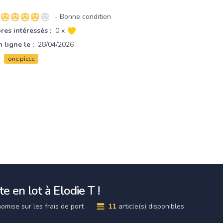
- Bonne condition
4 sur 5 étoiles
es intéressés :
0 x
 ligne le :
28/04/2026
one piece
e en lot à Elodie T !
omise sur les frais de port
11
article(s) disponibles