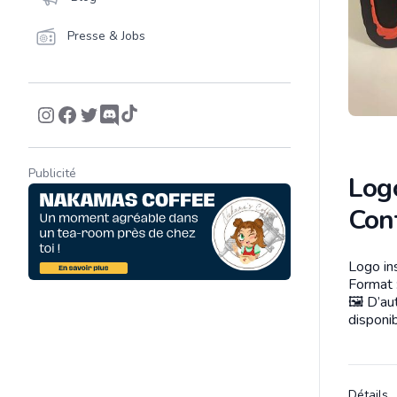
Presse & Jobs
Publicité
Logo
Con
Logo in
Descrip
Format 
🖼️ D’a
disponi
Détails