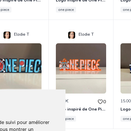
Logo inspiré de One Piece Nico Robin
Logo inspiré de One Piece Nami
 piece
one piece
one 
Elodie T
Elodie T
0€
15.00€
15.0
0
0
Logo inspiré de One Piece Arlong
Logo inspiré de One Piece Ace
 piece
one piece
one 
de suivi pour améliorer
vous montrer un