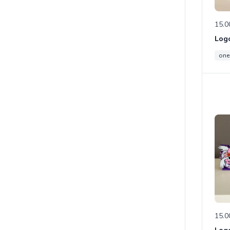
15.0
one
15.0