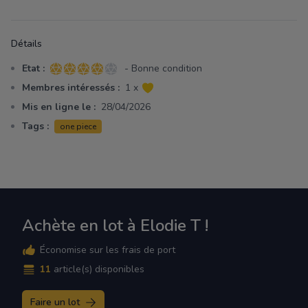
Détails
Etat :
- Bonne condition
4 sur 5 étoiles
Membres intéressés :
1 x
Mis en ligne le :
28/04/2026
Tags :
one piece
Achète en lot à Elodie T !
Économise sur les frais de port
11
article(s) disponibles
Faire un lot