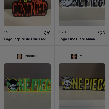
15.00€
15.00€
0
0
Logo inspiré de One Piece - To Be Continued
Logo One Piece Kuma
Elodie T
Elodie T