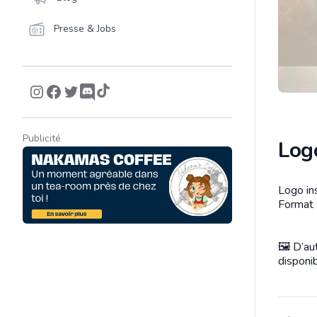
Presse & Jobs
Publicité
Log
Logo in
Descrip
Format 
🖼️ D’a
disponi