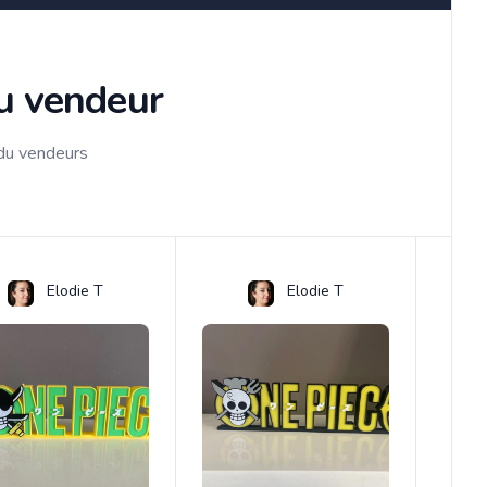
du vendeur
 du vendeurs
Elodie T
Elodie T