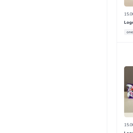
15.0
one
15.0