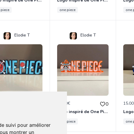
Logo inspiré de One Piece Nico Robin
Logo inspiré de One Piece Nami
 piece
one piece
one 
Elodie T
Elodie T
0€
15.00€
15.0
0
0
Logo inspiré de One Piece Arlong
Logo inspiré de One Piece Ace
 piece
one piece
one 
de suivi pour améliorer
vous montrer un