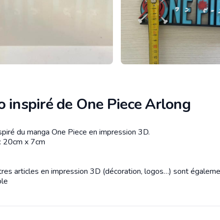
o inspiré de One Piece Arlong
spiré du manga One Piece en impression 3D.
tion
: 20cm x 7cm
utres articles en impression 3D (décoration, logos…) sont égalem
ble