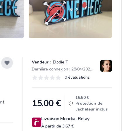
Vendeur :
Elodie T
Dernière connexion : 28/04/2026 18:09
Évaluations
0 évaluations
0 sur 5 étoiles
Product information
16.50 €
15.00
€
ent
Protection de
l'acheteur inclus
Livraison Mondial Relay
À partir de 3.67 €