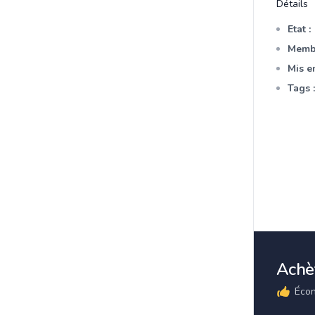
Détails
Etat :
Membr
Mis en
Tags :
Achèt
Écon