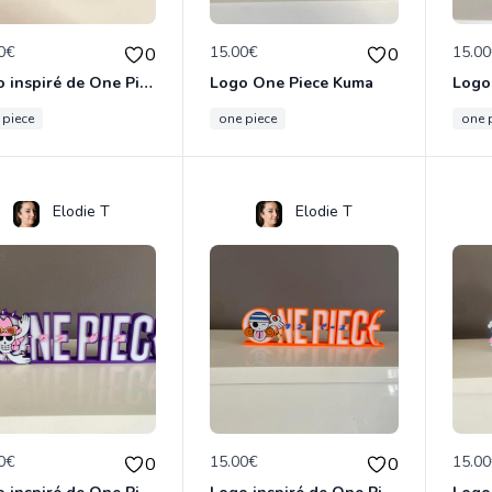
0€
15.00€
15.0
0
0
Logo inspiré de One Piece - To Be Continued
Logo One Piece Kuma
 piece
one piece
one 
Elodie T
Elodie T
0€
15.00€
15.0
0
0