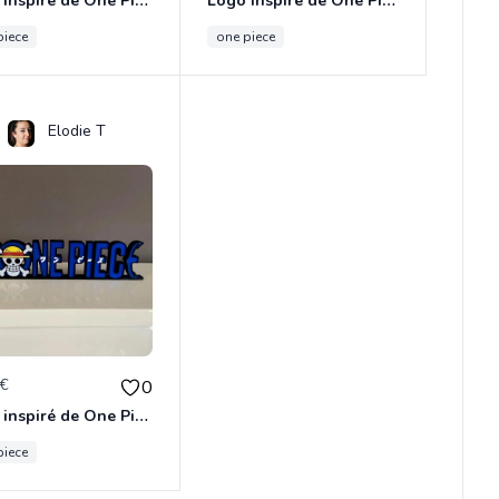
Logo inspiré de One Piece Chopper
Logo inspiré de One Piece Baggy
piece
one piece
Elodie T
0€
0
Logo inspiré de One Piece Luffy
piece