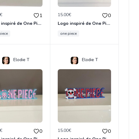
0€
15.00€
1
0
Logo inspiré de One Piece - Zoro
Logo inspiré de One Piece Sanji
piece
one piece
Elodie T
Elodie T
0€
15.00€
0
0