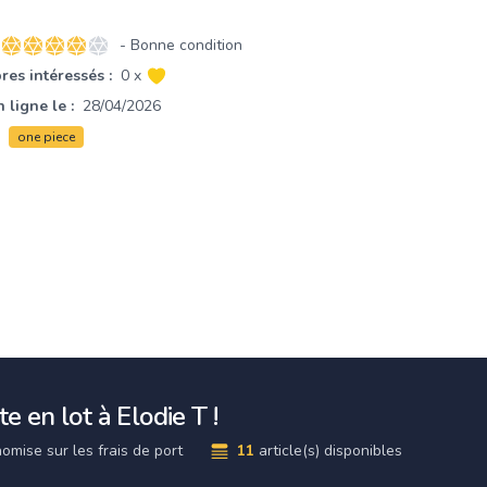
- Bonne condition
4 sur 5 étoiles
es intéressés :
0 x
 ligne le :
28/04/2026
one piece
e en lot à Elodie T !
omise sur les frais de port
11
article(s) disponibles