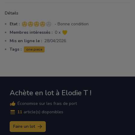
Détails
Etat :
- Bonne condition
4 sur 5 étoiles
Membres intéressés :
0 x
Mis en ligne le :
28/04/2026
Tags :
one piece
Achète en lot à Elodie T !
Économise sur les frais de port
11
article(s) disponibles
Faire un lot