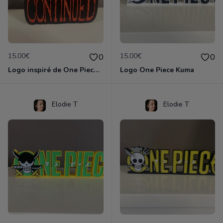
15.00€
15.00€
0
0
Logo inspiré de One Piece - To Be Continued
Logo One Piece Kuma
Elodie T
Elodie T