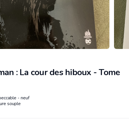
man : La cour des hiboux - Tome
peccable - neuf
tion
ure souple