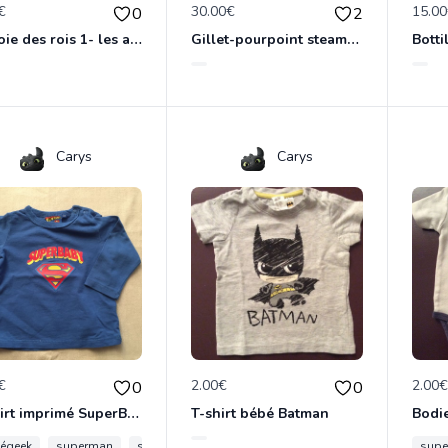
€
30.00€
15.0
0
2
La voie des rois 1- les archives de Roshar- Brandon Sanderson
Gillet-pourpoint steampunk victorien - taille L
Carys
Carys
€
2.00€
2.00
0
0
T-shirt imprimé SuperBaby
T-shirt bébé Batman
Bodi
égeek
superman
superbaby
papageek
bébé
supe