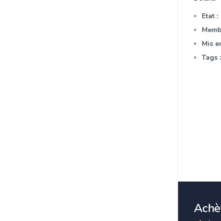
Etat :
Membr
Mis en
Tags :
Achèt