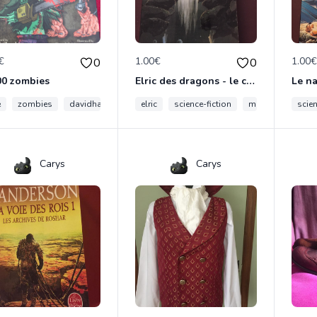
€
1.00€
1.00
0
0
00 zombies
Elric des dragons - le cycle d’Elric
e
zombies
davidhartman
elric
halloween
science-fiction
moorcock
scien
he
Carys
Carys