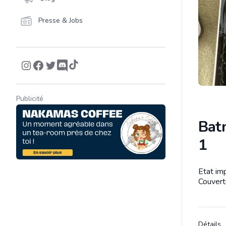
Presse & Jobs
Publicité
Bat
1
Etat im
Descrip
Couvert
Détails