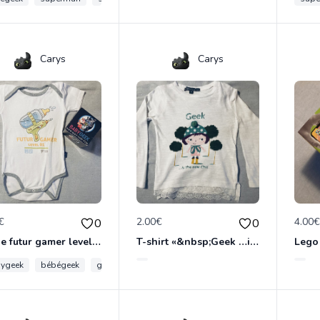
Carys
Carys
€
2.00€
4.00
0
0
Bodie futur gamer level 01Babygeek
T-shirt «&nbsp;Geek …is the new chic&nbsp;» 4 ans
ygeek
bébégeek
gamer
papageek
mamangeek