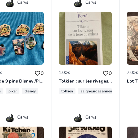
Carys
Carys
€
1.00€
7.00
0
0
Lot de 9 pins Disney /Pixar variés
Tolkien : sur les rivages de la terre du milieu
s
pixar
disney
tolkien
seigneurdesanneaux
hobbit
Carys
Carys