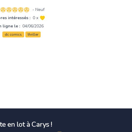
- Neuf
5 sur 5 étoiles
es intéressés :
0 x
 ligne le :
04/06/2026
dc comics
thriller
e en lot à Carys !