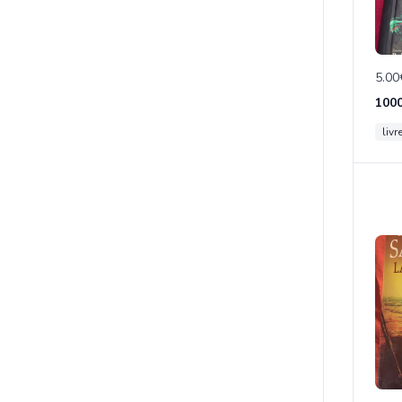
5.00
100
livr