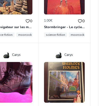
€
1.00€
0
0
Le navigateur sur les mers du destin - le cycle d’Elric
Stormbringer - Le cycle d’Elric
ce-fiction
roicfantasy
moorcock
heroicfantasy
science-fiction
moorcock
elric
her
Carys
Carys