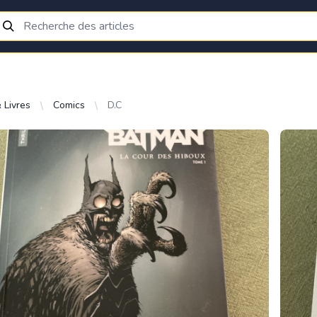
 Livres
Comics
D.C