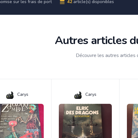
omise sur les frais de port
42
article(s) disponibles
Autres articles 
Découvre les autres articles
Carys
Carys