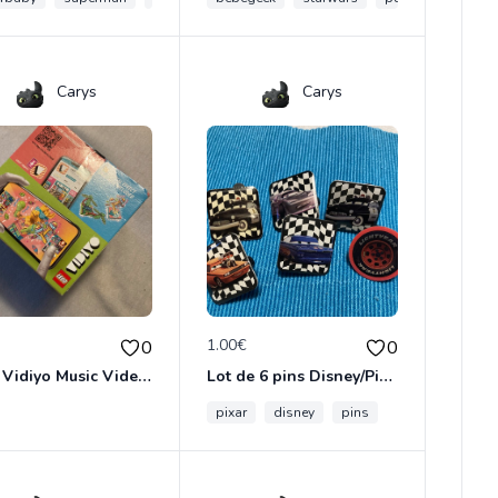
Carys
Carys
€
1.00€
0
0
Lego Vidiyo Music Video Maker 43105
Lot de 6 pins Disney/Pixar «Cars »
pixar
disney
pins