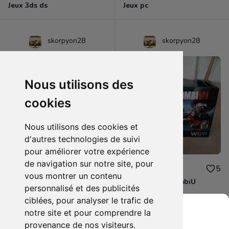
Jeux 3ds ds
Jeux pc
skorpyon28
skorpyon28
Nous utilisons des
cookies
Nous utilisons des cookies et
d'autres technologies de suivi
pour améliorer votre expérience
de navigation sur notre site, pour
25.00€
30.00€
0
5
vous montrer un contenu
Guide officiel Animal Crossing Wild world
Boîte édition zombiU
personnalisé et des publicités
ciblées, pour analyser le trafic de
notre site et pour comprendre la
provenance de nos visiteurs.