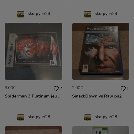
skorpyon28
skorpyon28
3.00€
2.00€
2
1
Spiderman 3 Platinum jeu HS
SmackDown vs Raw ps2
skorpyon28
skorpyon28