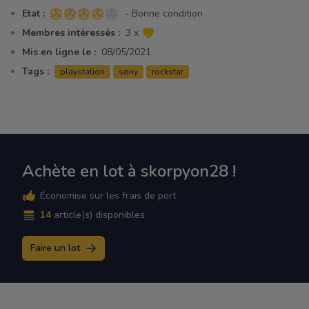
Etat :
- Bonne condition
4 sur 5 étoiles
Membres intéressés :
3 x
Mis en ligne le :
08/05/2021
Tags :
playstation
sony
rockstar
Achète en lot à skorpyon28 !
Économise sur les frais de port
14
article(s) disponibles
Faire un lot