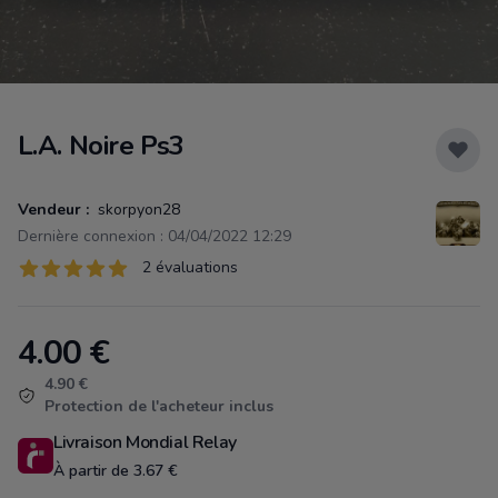
L.A. Noire Ps3
Vendeur :
skorpyon28
Dernière connexion : 04/04/2022 12:29
Évaluations
2 évaluations
2 sur 5 étoiles
4.00
€
Product information
4.90 €
Protection de l'acheteur inclus
Livraison Mondial Relay
À partir de 3.67 €