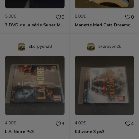
5.00€
8.00€
0
0
3 DVD de la série Super Mario Bros
Manette Mad Catz Dreamcast
skorpyon28
skorpyon28
4.00€
4.00€
3
4
L.A. Noire Ps3
Killzone 3 ps3