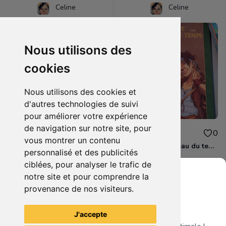
Celine
Celine
Nous utilisons des
cookies
Nous utilisons des cookies et
d'autres technologies de suivi
pour améliorer votre expérience
de navigation sur notre site, pour
10.00€
18.00€
0
0
vous montrer un contenu
Manga Gunslinger Girl 4 volumes
La quête de l'oiseau du temps
personnalisé et des publicités
ciblées, pour analyser le trafic de
notre site et pour comprendre la
provenance de nos visiteurs.
Grenier du Geek
Voir tous les articles du vendeur
J'accepte