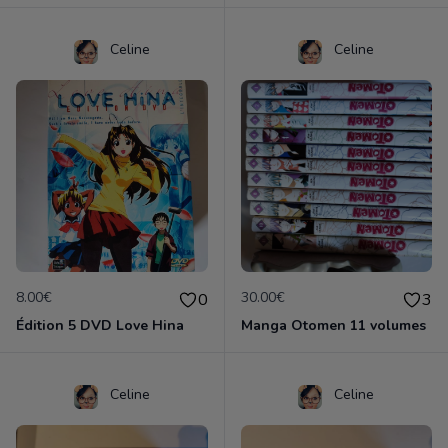
Celine
Celine
8.00€
30.00€
0
3
Édition 5 DVD Love Hina
Manga Otomen 11 volumes
Celine
Celine