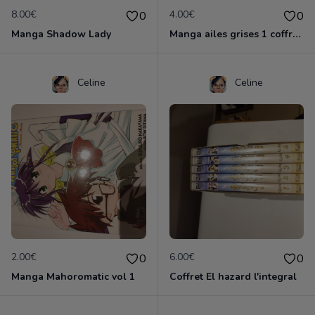
8.00€
4.00€
0
0
Manga Shadow Lady
Manga ailes grises 1 coffret complet
Celine
Celine
2.00€
6.00€
0
0
Manga Mahoromatic vol 1
Coffret El hazard l'integral