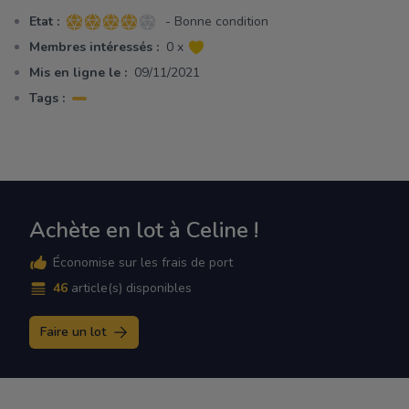
Etat :
- Bonne condition
4 sur 5 étoiles
Membres intéressés :
0 x
Mis en ligne le :
09/11/2021
Tags :
Achète en lot à Celine !
Économise sur les frais de port
46
article(s) disponibles
Faire un lot