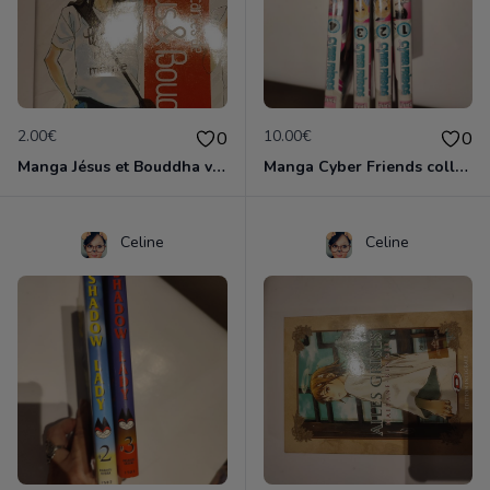
2.00€
10.00€
0
0
Manga Jésus et Bouddha vol 1
Manga Cyber Friends collection complète
Celine
Celine