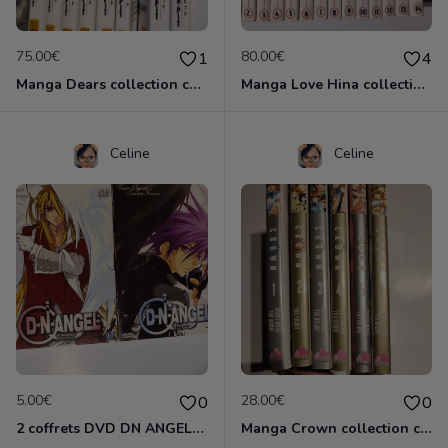
75.00€
80.00€
1
4
Manga Dears collection complète 8 vol
Manga Love Hina collection complète
Celine
Celine
5.00€
28.00€
0
0
2 coffrets DVD DN ANGEL complet
Manga Crown collection complète 6 vol