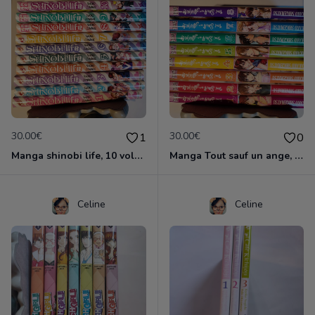
30.00€
30.00€
1
0
Manga shinobi life, 10 volumes
Manga Tout sauf un ange, collection complète
Celine
Celine