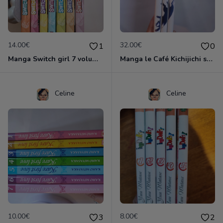
14.00€
32.00€
1
0
Manga Switch girl 7 volumes
Manga le Café Kichijichi série complète 3v
Celine
Celine
10.00€
8.00€
3
2