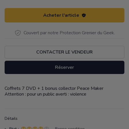
Acheter l'article
Couvert par notre Protection Grenier du Geek.
CONTACTER LE VENDEUR
Réserver
Coffrets 7 DVD + 1 bonus collector Peace Maker
Description
Attention : pour un public averti : violence
Détails
Etat :
- Bonne condition