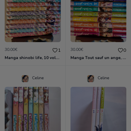
30.00€
30.00€
1
0
Manga shinobi life, 10 volumes
Manga Tout sauf un ange, collection complète
Celine
Celine