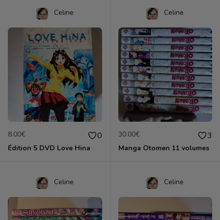
Celine
Celine
8.00€
30.00€
0
3
Édition 5 DVD Love Hina
Manga Otomen 11 volumes
Celine
Celine