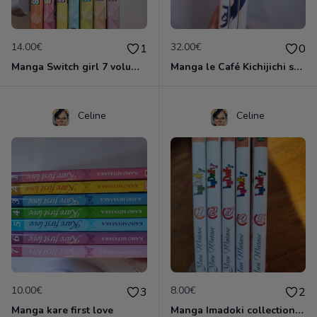
14.00€
32.00€
1
0
Manga Switch girl 7 volumes
Manga le Café Kichijichi série complète 3v
Celine
Celine
10.00€
8.00€
3
2
Manga kare first love
Manga Imadoki collection complète