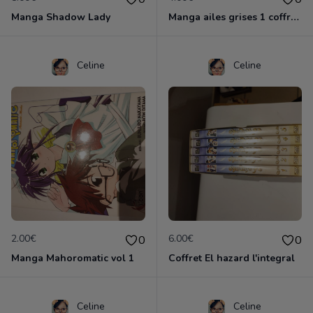
Manga Shadow Lady
Manga ailes grises 1 coffret complet
Celine
Celine
2.00€
6.00€
0
0
Manga Mahoromatic vol 1
Coffret El hazard l'integral
Celine
Celine