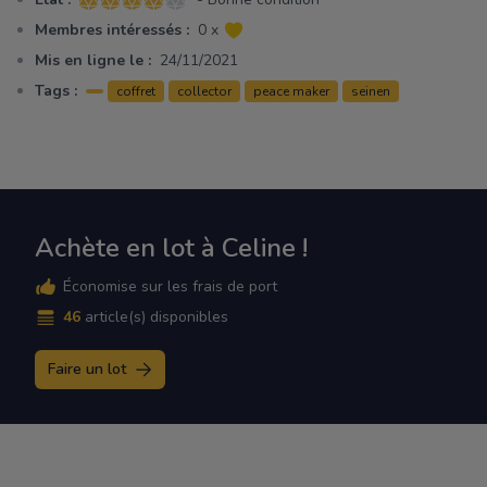
4 sur 5 étoiles
Membres intéressés :
0 x
Mis en ligne le :
24/11/2021
Tags :
coffret
collector
peace maker
seinen
Achète en lot à Celine !
Économise sur les frais de port
46
article(s) disponibles
Faire un lot