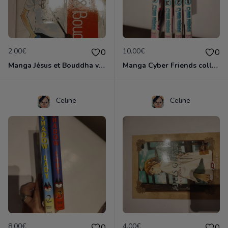
2.00€
10.00€
0
0
Manga Jésus et Bouddha vol 1
Manga Cyber Friends collection complète
Celine
Celine
8.00€
4.00€
0
0