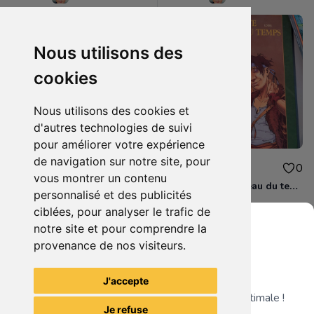
Nous utilisons des
cookies
Nous utilisons des cookies et
d'autres technologies de suivi
pour améliorer votre expérience
de navigation sur notre site, pour
10.00€
18.00€
0
0
vous montrer un contenu
Manga Gunslinger Girl 4 volumes
La quête de l'oiseau du temps
personnalisé et des publicités
ciblées, pour analyser le trafic de
notre site et pour comprendre la
provenance de nos visiteurs.
Grenier du Geek
Voir tous les articles du vendeur
J'accepte
Télécharge notre app pour une expérience optimale !
Je refuse