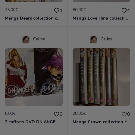
75.00€
80.00€
1
4
Manga Dears collection complète 8 vol
Manga Love Hina collection complète
Celine
Celine
5.00€
28.00€
0
0
2 coffrets DVD DN ANGEL complet
Manga Crown collection complète 6 vol