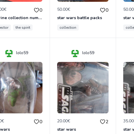
00€
50.00€
50.0
0
0
figurine collection numérotée the spirit
star wars battle packs
star 
lector
the spirit
collection
coll
lolo59
lolo59
0€
20.00€
35.0
0
2
 wars
star wars
star 