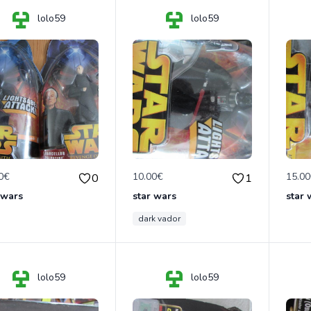
lolo59
lolo59
0€
10.00€
15.0
0
1
 wars
star wars
star 
dark vador
lolo59
lolo59