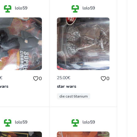
lolo59
lolo59
0€
25.00€
0
0
wars
star wars
die cast titanium
lolo59
lolo59