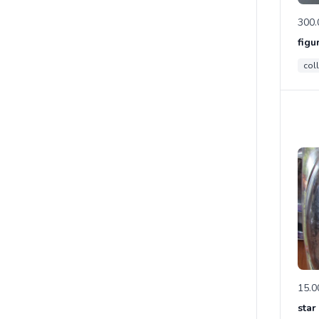
300.
col
15.0
star