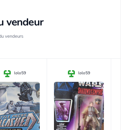
du vendeur
 du vendeurs
lolo59
lolo59