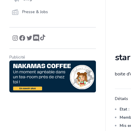
Presse & Jobs
sta
Publicité
boite d'
Descrip
Détails
Etat :
Membr
Mis en