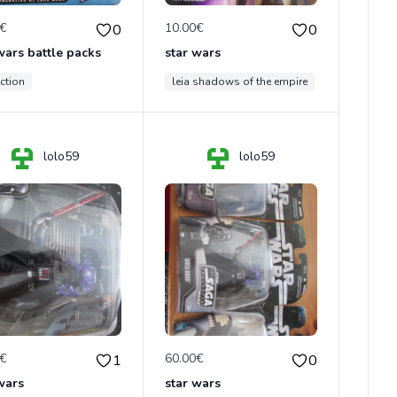
0€
10.00€
0
0
wars battle packs
star wars
ection
leia shadows of the empire
lolo59
lolo59
0€
60.00€
1
0
wars
star wars