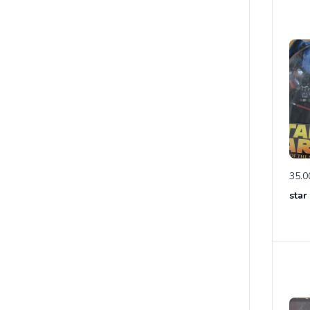
35.0
star