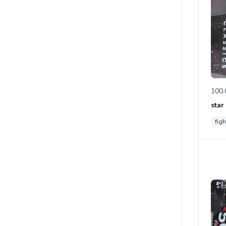
100.
star
figh