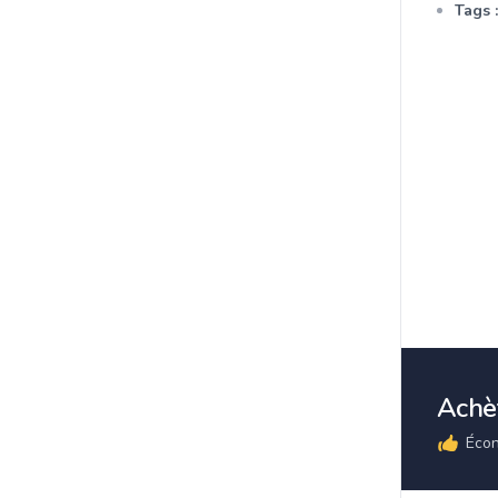
Tags :
Achèt
Écon