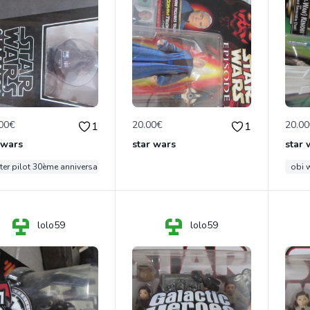
00€
20.00€
20.0
1
1
 wars
star wars
star 
ter pilot 30ème anniversaire
obi 
lolo59
lolo59