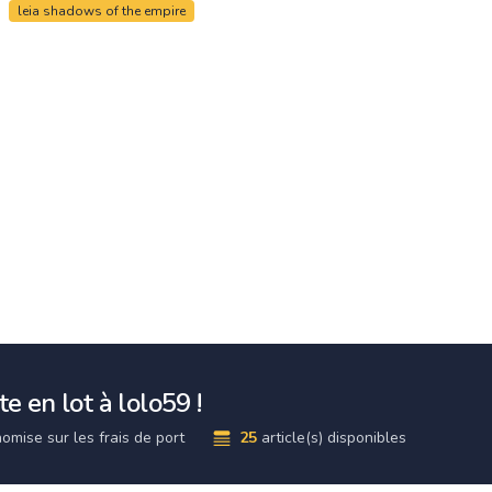
leia shadows of the empire
e en lot à lolo59 !
omise sur les frais de port
25
article(s) disponibles