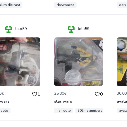
nium die cast
chewbacca
dark
lolo59
lolo59
0€
25.00€
30.0
1
0
 wars
star wars
avata
 solo
han solo
30ème anniversaire
avata