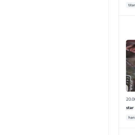
tita
20.0
star
han