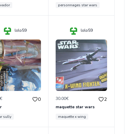
 vador
personnages star wars
lolo59
lolo59
0€
30.00€
0
2
r
maquette star wars
r sully
maquette x wing