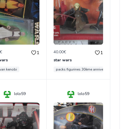
0€
40.00€
1
1
wars
star wars
wan kenobi
packs figurines 30ème anniversaire
lolo59
lolo59