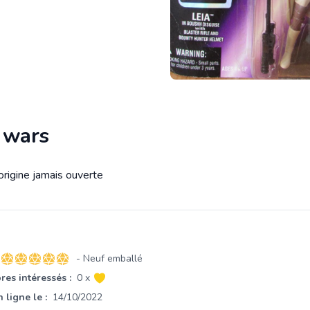
r wars
origine jamais ouverte
tion
- Neuf emballé
5 sur 5 étoiles
es intéressés :
0 x
 ligne le :
14/10/2022