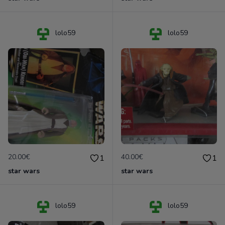
lolo59
lolo59
20.00€
40.00€
1
1
star wars
star wars
lolo59
lolo59