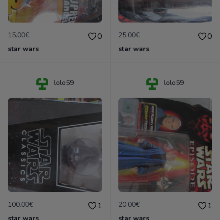
15.00€
25.00€
0
0
star wars
star wars
lolo59
lolo59
100.00€
20.00€
1
1
star wars
star wars