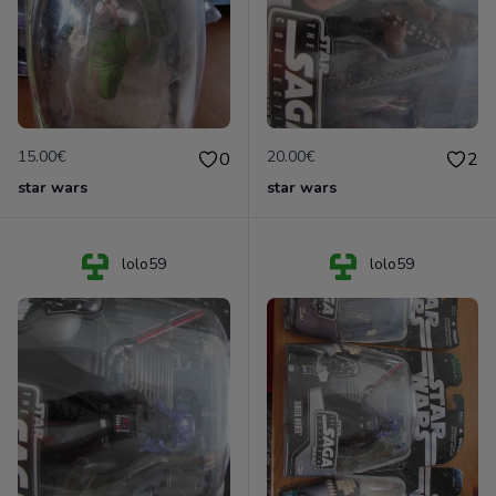
15.00€
20.00€
0
2
star wars
star wars
lolo59
lolo59