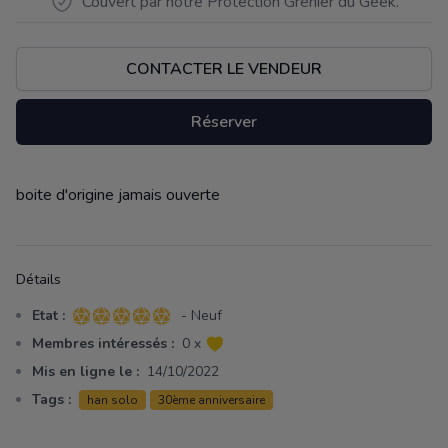
Couvert par notre Protection Grenier du Geek.
CONTACTER LE VENDEUR
Réserver
boite d'origine jamais ouverte
Description
Détails
Etat :
- Neuf
5 sur 5 étoiles
Membres intéressés :
0 x
Mis en ligne le :
14/10/2022
Tags :
han solo
30ème anniversaire