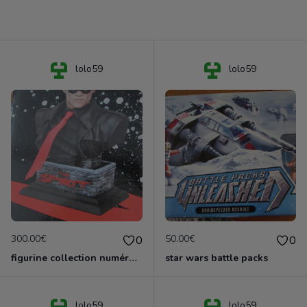
lolo59
lolo59
300.00€
50.00€
0
0
figurine collection numérotée the spirit
star wars battle packs
lolo59
lolo59