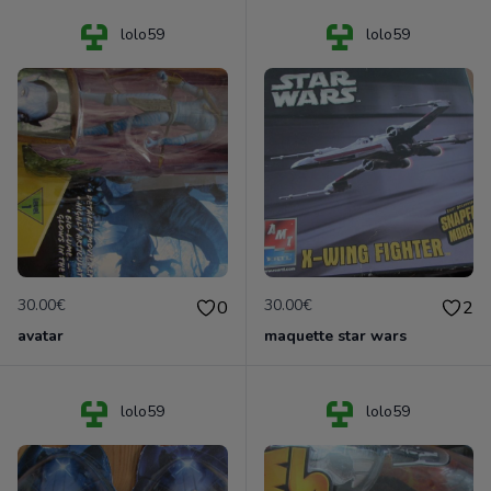
lolo59
lolo59
30.00€
30.00€
0
2
avatar
maquette star wars
lolo59
lolo59