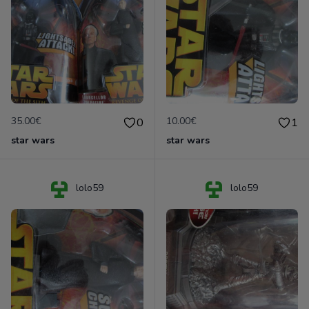
35.00€
10.00€
0
1
star wars
star wars
lolo59
lolo59