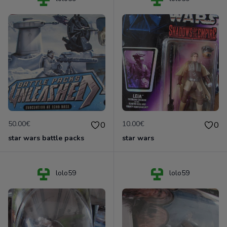
50.00€
10.00€
0
0
star wars battle packs
star wars
lolo59
lolo59