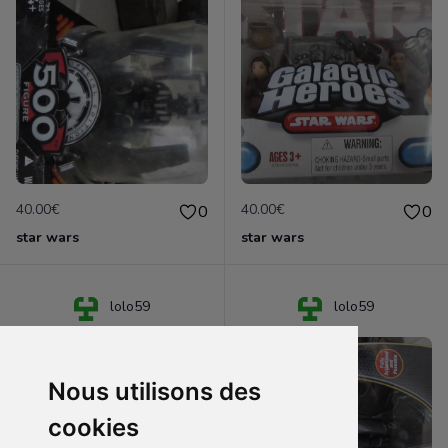
40.00€
40.00€
0
0
star wars
star wars
lolo59
lolo59
Nous utilisons des
cookies