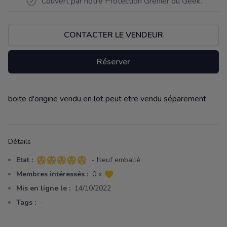
Couvert par notre Protection Grenier du Geek.
CONTACTER LE VENDEUR
Réserver
boite d'origine vendu en lot peut etre vendu séparement
Description
Détails
Etat :
- Neuf emballé
5 sur 5 étoiles
Membres intéressés :
0 x
Mis en ligne le :
14/10/2022
Tags :
-