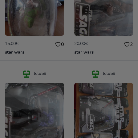
15.00€
20.00€
0
2
star wars
star wars
lolo59
lolo59