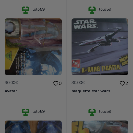
lolo59
lolo59
30.00€
30.00€
0
2
avatar
maquette star wars
lolo59
lolo59