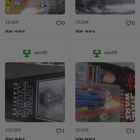
15.00€
25.00€
0
0
star wars
star wars
lolo59
lolo59
100.00€
20.00€
1
1
star wars
star wars