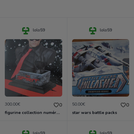
lolo59
lolo59
300.00€
50.00€
0
0
figurine collection numérotée the spirit
star wars battle packs
lolo59
lolo59