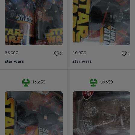
35.00€
10.00€
0
1
star wars
star wars
lolo59
lolo59