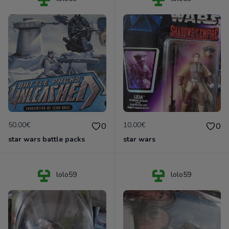
50.00€
10.00€
0
0
star wars battle packs
star wars
lolo59
lolo59