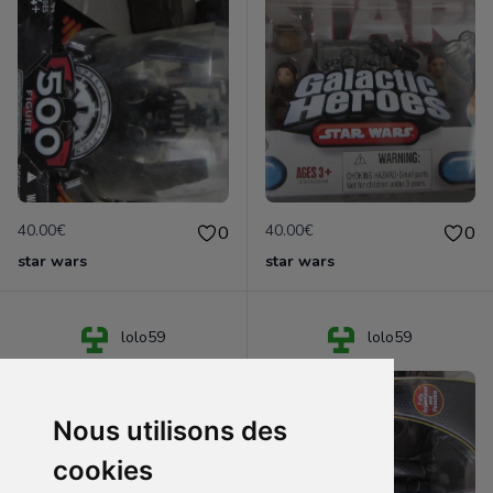
40.00€
40.00€
0
0
star wars
star wars
lolo59
lolo59
Nous utilisons des
cookies