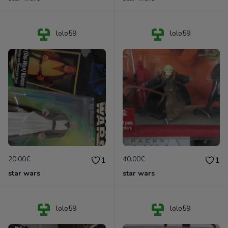
lolo59
lolo59
20.00€
40.00€
1
1
star wars
star wars
lolo59
lolo59