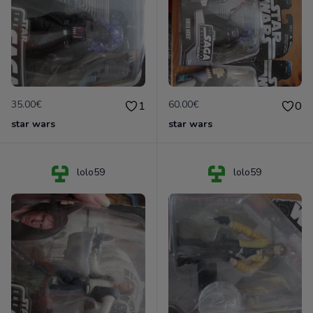
35.00€
60.00€
1
0
star wars
star wars
lolo59
lolo59