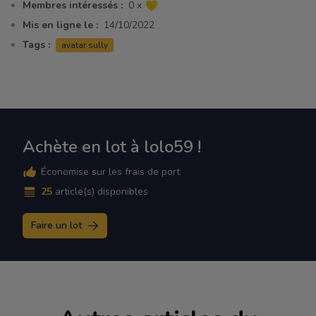
Membres intéressés :
0 x
Mis en ligne le :
14/10/2022
Tags :
avatar sully
Achète en lot à lolo59 !
Économise sur les frais de port
25
article(s) disponibles
Faire un lot