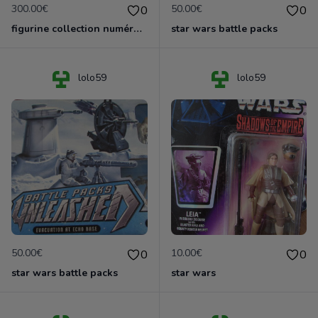
300.00€
50.00€
0
0
figurine collection numérotée the spirit
star wars battle packs
lolo59
lolo59
50.00€
10.00€
0
0
star wars battle packs
star wars