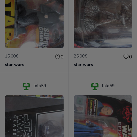
15.00€
25.00€
0
0
star wars
star wars
lolo59
lolo59