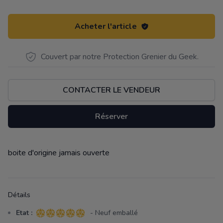
Acheter l'article
Couvert par notre Protection Grenier du Geek.
CONTACTER LE VENDEUR
Réserver
boite d'origine jamais ouverte
Description
Détails
Etat :
- Neuf emballé
5 sur 5 étoiles