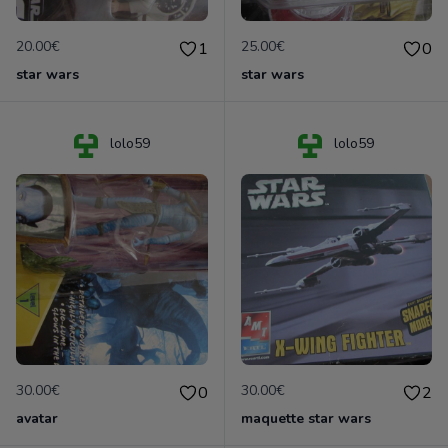
20.00€
25.00€
1
0
star wars
star wars
lolo59
lolo59
30.00€
30.00€
0
2
avatar
maquette star wars