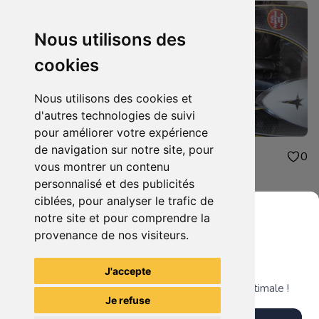
Nous utilisons des
cookies
Nous utilisons des cookies et
d'autres technologies de suivi
pour améliorer votre expérience
de navigation sur notre site, pour
40.00€
20.00€
0
0
vous montrer un contenu
star wars
star trek
personnalisé et des publicités
ciblées, pour analyser le trafic de
notre site et pour comprendre la
provenance de nos visiteurs.
Grenier du Geek
Voir tous les articles du vendeur
J'accepte
Télécharge notre app pour une expérience optimale !
Je refuse