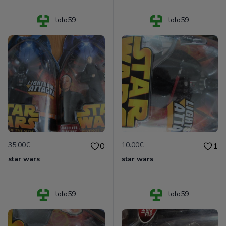
lolo59
lolo59
35.00€
10.00€
0
1
star wars
star wars
lolo59
lolo59