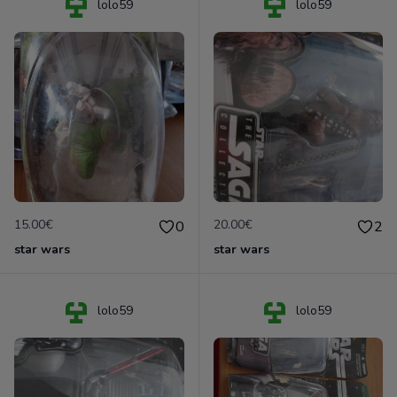
lolo59
lolo59
15.00€
20.00€
0
2
star wars
star wars
lolo59
lolo59