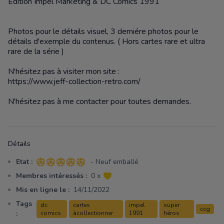
Édition Impel Marketing & DC Comics 1991
Photos pour le détails visuel, 3 derniére photos pour le
détails d'exemple du contenus. ( Hors cartes rare et ultra
rare de la série )
N'hésitez pas à visiter mon site :
https://www.jeff-collection-retro.com/
N'hésitez pas à me contacter pour toutes demandes.
Détails
Etat :
- Neuf emballé
5 sur 5 étoiles
Membres intéressés :
0 x
Mis en ligne le :
14/11/2022
Tags
dc
cartes
impel
super
ccg
:
comics
àcollectionner
1991
héros