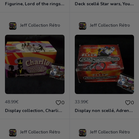
Figurine, Lord of the rings, Frodon Sacquet, Haute qualité, plastique et tissu, cuir et métal
Deck scellé Star wars, Young Jedi, Menace of Darth Maul, édition 1999
Jeff Collection Rétro
Jeff Collection Rétro
48.99€
33.99€
0
0
Display collection, Charlie et la Chocolaterie, Compléte de 100 sachets d'images.
Display non scellé, Adrenaline, cartes à collectionner de Sport, compléte.
Jeff Collection Rétro
Jeff Collection Rétro