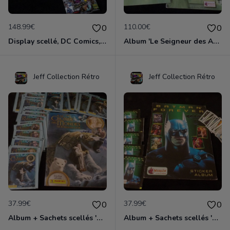
148.99€
110.00€
0
0
Display scellé, DC Comics, série Cosmic Cards 1991
Album 'Le Seigneur des Anneaux: La Communauté de l'Anneau' Merlin Collec. 2001
Jeff Collection Rétro
Jeff Collection Rétro
37.99€
37.99€
0
0
Album + Sachets scellés 'A la Croisée des Mondes', édition 2007
Album + Sachets scellés 'Batman Forever' édition 1995