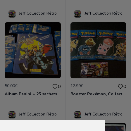
Jeff Collection Rétro
Jeff Collection Rétro
50.00€
12.99€
0
0
Album Panini + 25 sachets, 'Biker Mice', édition 1994
Booster Pokémon, Collection McDonald's 2019, neuf et scellés x4
Jeff Collection Rétro
Jeff Collection Rétro