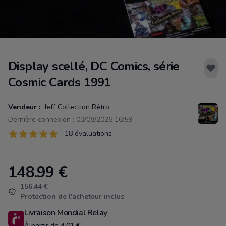
Display scellé, DC Comics, série
Cosmic Cards 1991
Vendeur :
Jeff Collection Rétro
Dernière connexion : 03/08/2026 16:59
Évaluations
18 évaluations
18 sur 5 étoiles
148.99
€
Product information
156.44 €
Protection de l'acheteur inclus
Livraison Mondial Relay
À partir de 4.01 €