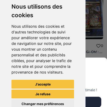
Nous utilisons des
cookies
Nous utilisons des cookies et
d'autres technologies de suivi
pour améliorer votre expérience
de navigation sur notre site, pour
22.99€
44.99€
0
0
vous montrer un contenu
Carte World of Warcraft TCG : ' Illidan Hurlorage ' N°1/12 limited Temple Noir Pack
Tripack scellé Yu-Gi-Oh! : Les Dragons de Légende 2 ' Konami 2015
personnalisé et des publicités
ciblées, pour analyser le trafic de
notre site et pour comprendre la
provenance de nos visiteurs.
Grenier du Geek
Voir tous les articles du vendeur
J'accepte
Télécharge notre app pour une expérience optimale !
Je refuse
Télécharger l'app
Changer mes préférences