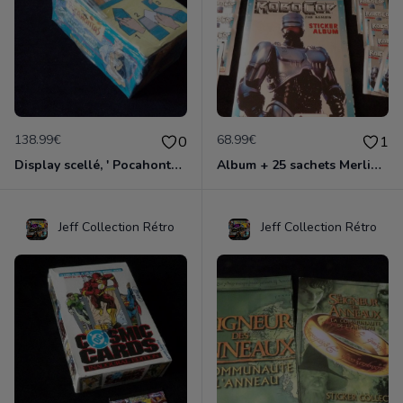
138.99€
68.99€
0
1
Display scellé, ' Pocahontas ', Panini UE 1994
Album + 25 sachets Merlin Collection ' Robocop: La série TV ' édition 1995
Jeff Collection Rétro
Jeff Collection Rétro