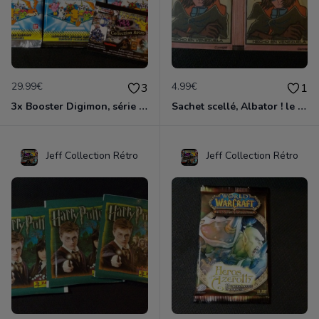
29.99€
4.99€
3
1
3x Booster Digimon, série 1, collection Bandai 1999, neuf et scellé
Sachet scellé, Albator ! le Corsaire de l'espace , Duo pack édition AGE 1980
Jeff Collection Rétro
Jeff Collection Rétro