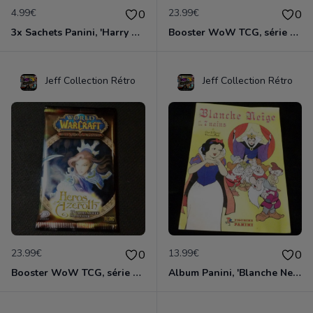
4.99€
23.99€
0
0
3x Sachets Panini, 'Harry Potter et l'Ordre du Phoenix', édition 2007
Booster WoW TCG, série Héros d'Azéroth, édition 2006
Jeff Collection Rétro
Jeff Collection Rétro
23.99€
13.99€
0
0
Booster WoW TCG, série Héros d'Azéroth, édition 2006 (n°2)
Album Panini, 'Blanche Neige et les Sept Nains', édition 1983