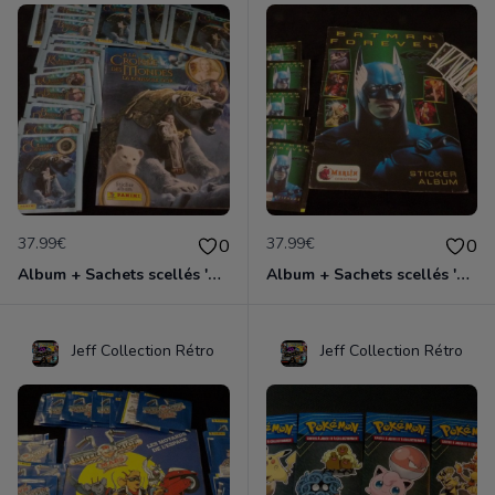
37.99€
37.99€
0
0
Album + Sachets scellés 'A la Croisée des Mondes', édition 2007
Album + Sachets scellés 'Batman Forever' édition 1995
Jeff Collection Rétro
Jeff Collection Rétro