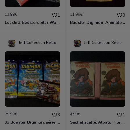
13.99€
11.99€
1
0
Lot de 3 Boosters Star Wars Trilogy et 1 Deck Star Wars Young Jedi Darth Maul
Booster Digimon, Animated série 1, collection Bandai 1999, neuf et scellé
Jeff Collection Rétro
Jeff Collection Rétro
29.99€
4.99€
3
1
3x Booster Digimon, série 1, collection Bandai 1999, neuf et scellé
Sachet scellé, Albator ! le Corsaire de l'espace , Duo pack édition AGE 1980