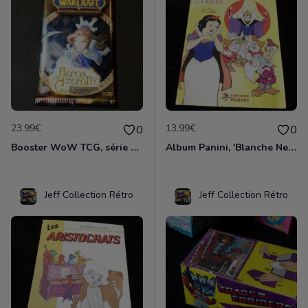
23.99€
13.99€
0
0
Booster WoW TCG, série Héros d'Azéroth, édition 2006 (n°2)
Album Panini, 'Blanche Neige et les Sept Nains', édition 1983
Jeff Collection Rétro
Jeff Collection Rétro