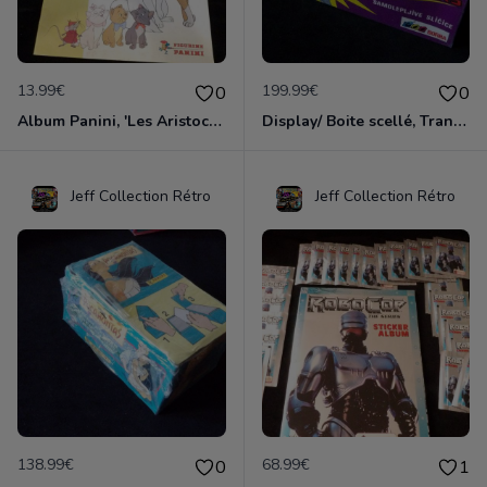
13.99€
199.99€
0
0
Album Panini, 'Les Aristochats', édition 1982
Display/ Boite scellé, Tranformers Panini 1986/1991
Jeff Collection Rétro
Jeff Collection Rétro
138.99€
68.99€
0
1