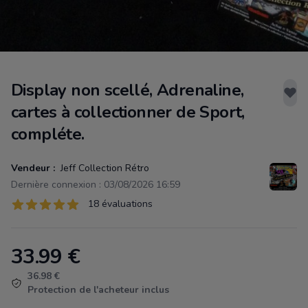
Display non scellé, Adrenaline,
cartes à collectionner de Sport,
compléte.
Vendeur :
Jeff Collection Rétro
Dernière connexion : 03/08/2026 16:59
Évaluations
18 évaluations
18 sur 5 étoiles
33.99
€
Product information
36.98 €
Protection de l'acheteur inclus