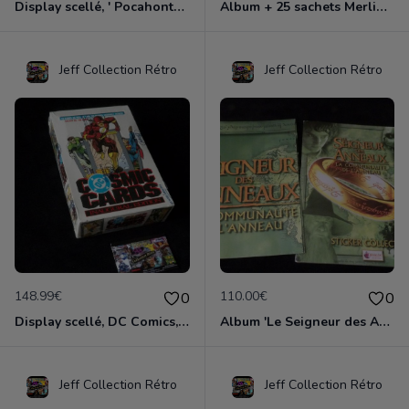
Display scellé, ' Pocahontas ', Panini UE 1994
Album + 25 sachets Merlin Collection ' Robocop: La série TV ' édition 1995
Jeff Collection Rétro
Jeff Collection Rétro
148.99€
110.00€
0
0
Display scellé, DC Comics, série Cosmic Cards 1991
Album 'Le Seigneur des Anneaux: La Communauté de l'Anneau' Merlin Collec. 2001
Jeff Collection Rétro
Jeff Collection Rétro