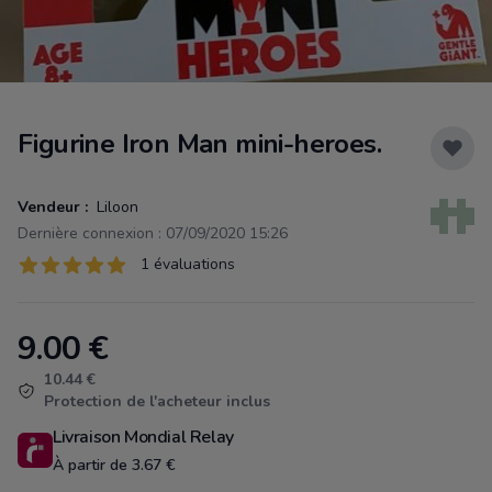
Figurine Iron Man mini-heroes.
Vendeur :
Liloon
Dernière connexion : 07/09/2020 15:26
Évaluations
1 évaluations
1 sur 5 étoiles
9.00
€
Product information
10.44 €
Protection de l'acheteur inclus
Livraison Mondial Relay
À partir de 3.67 €