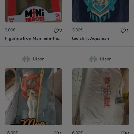
9.00€
5.00€
2
1
Figurine Iron Man mini-heroes.
tee shirt Aquaman
Liloon
Liloon
18.00€
6.00€
1
0