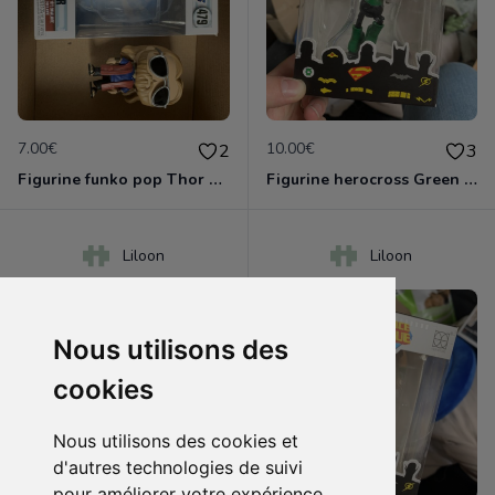
7.00€
10.00€
2
3
Figurine funko pop Thor 479
Figurine herocross Green lantern
Liloon
Liloon
Nous utilisons des
cookies
Nous utilisons des cookies et
d'autres technologies de suivi
pour améliorer votre expérience