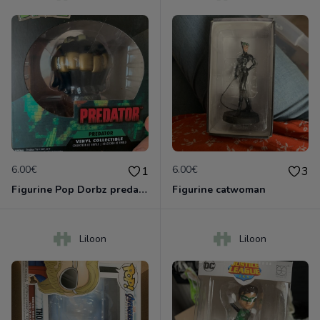
6.00€
6.00€
1
3
Figurine Pop Dorbz predator.
Figurine catwoman
Liloon
Liloon