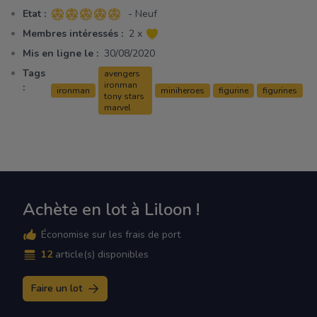
Etat :
- Neuf
5 sur 5 étoiles
Membres intéressés :
2 x
Mis en ligne le :
30/08/2020
Tags
avengers
ironman
:
ironman
miniheroes
figurine
figurines
tony stars
marvel
Achète en lot à Liloon !
Économise sur les frais de port
12
article(s) disponibles
Faire un lot