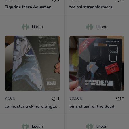
Figurine Mera Aquaman
tee shirt transformers.
Liloon
Liloon
7.00€
10.00€
1
0
comic star trek nero anglais.
pins shaun of the dead
Liloon
Liloon