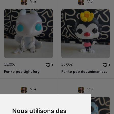
Vivi
Vivi
15.00€
30.00€
0
0
Funko pop light fury
Funko pop dot animaniacs
Vivi
Vivi
Nous utilisons des