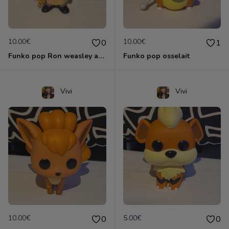
10.00€
10.00€
0
1
Funko pop Ron weasley avec mandragore
Funko pop osselait
Vivi
Vivi
10.00€
5.00€
0
0