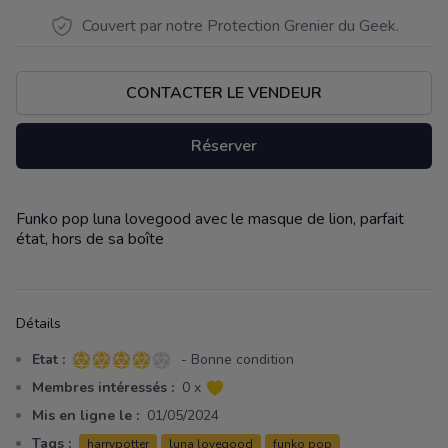
Couvert par notre Protection Grenier du Geek.
CONTACTER LE VENDEUR
Réserver
Funko pop luna lovegood avec le masque de lion, parfait
Description
état, hors de sa boîte
Détails
Etat :
- Bonne condition
4 sur 5 étoiles
Membres intéressés :
0 x
Mis en ligne le :
01/05/2024
Tags :
harrypotter
luna lovegood
funko pop