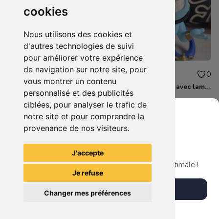
cookies
Nous utilisons des cookies et
d'autres technologies de suivi
pour améliorer votre expérience
de navigation sur notre site, pour
10.00€
10.00€
0
0
vous montrer un contenu
Funko pop éléphant aladdin
Funko pop génie avec lampe aladdin
personnalisé et des publicités
ciblées, pour analyser le trafic de
notre site et pour comprendre la
provenance de nos visiteurs.
Grenier du Geek
Voir tous les articles du vendeur
J'accepte
Télécharge notre app pour une expérience optimale !
Je refuse
Télécharger l'app
Changer mes préférences
Plus tard