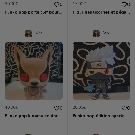
30.00€
15.00€
0
0
Funko pop porte clef bourriquet
Figurines licornes et pégase
Vivi
Vivi
40.00€
20.00€
0
0
Funko pop kurama édition spéciale
Funko pop édition spéciale kakashi