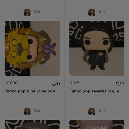
Vivi
Vivi
10.00€
5.00€
0
0
Funko pop luna lovegood masque de lion
Funko pop severus rogue
Vivi
Vivi