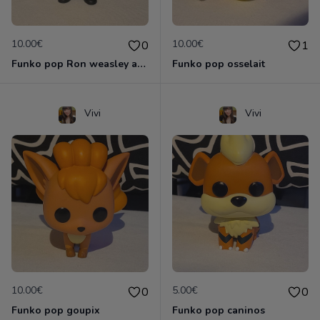
10.00€
10.00€
0
1
Funko pop Ron weasley avec mandragore
Funko pop osselait
Vivi
Vivi
10.00€
5.00€
0
0
Funko pop goupix
Funko pop caninos