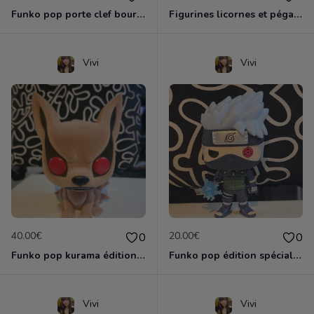
Funko pop porte clef bourriquet
Figurines licornes et pégase
Vivi
Vivi
40.00€
20.00€
0
0
Funko pop kurama édition spéciale
Funko pop édition spéciale kakashi
Vivi
Vivi