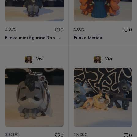
3.00€
5.00€
0
0
Funko mini figurine Ron weasley
Funko Mérida
Vivi
Vivi
30.00€
15.00€
0
0