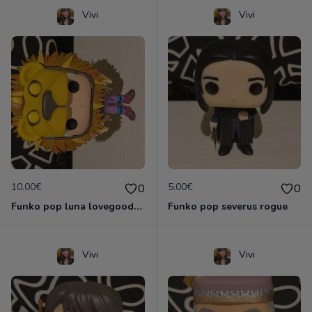
Vivi
Vivi
10.00€
5.00€
0
0
Funko pop luna lovegood masque de lion
Funko pop severus rogue
Vivi
Vivi