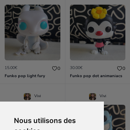
15.00€
30.00€
0
0
Funko pop light fury
Funko pop dot animaniacs
Vivi
Vivi
Nous utilisons des