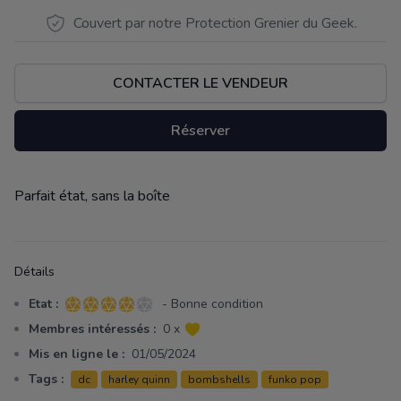
Couvert par notre Protection Grenier du Geek.
CONTACTER LE VENDEUR
Réserver
Parfait état, sans la boîte
Description
Détails
Etat :
- Bonne condition
4 sur 5 étoiles
Membres intéressés :
0 x
Mis en ligne le :
01/05/2024
Tags :
dc
harley quinn
bombshells
funko pop