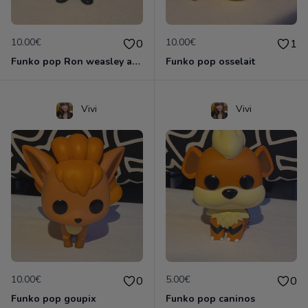
10.00€
10.00€
0
1
Funko pop Ron weasley avec mandragore
Funko pop osselait
Vivi
Vivi
10.00€
5.00€
0
0
Funko pop goupix
Funko pop caninos