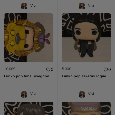
Vivi
Vivi
10.00€
5.00€
0
0
Funko pop luna lovegood masque de lion
Funko pop severus rogue
Vivi
Vivi