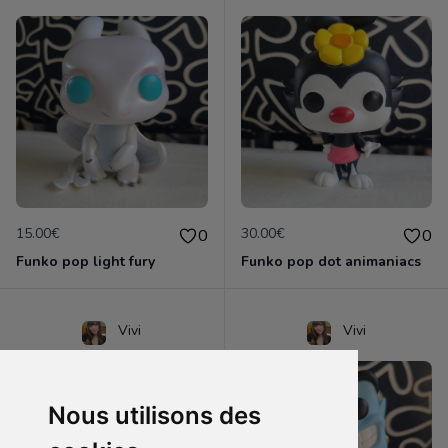
15.00€
30.00€
0
0
Funko pop light fury
Funko pop dot animaniacs
Vivi
Vivi
Nous utilisons des