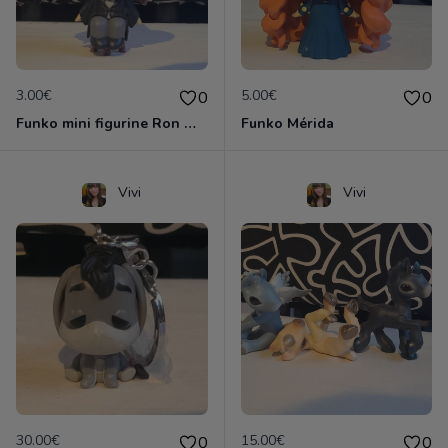
3.00€
5.00€
0
0
Funko mini figurine Ron weasley
Funko Mérida
Vivi
Vivi
30.00€
15.00€
0
0