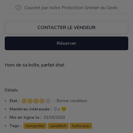
Couvert par notre Protection Grenier du Geek.
CONTACTER LE VENDEUR
Réserver
Hors de sa boîte, parfait état.
Description
Détails
Etat :
- Bonne condition
4 sur 5 étoiles
Membres intéressés :
0 x
Mis en ligne le :
01/05/2024
Tags :
harrypotter
quidditch
funko pop