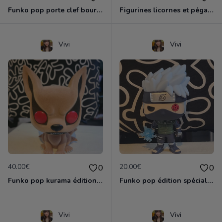
Funko pop porte clef bourriquet
Figurines licornes et pégase
Vivi
Vivi
40.00€
20.00€
0
0
Funko pop kurama édition spéciale
Funko pop édition spéciale kakashi
Vivi
Vivi