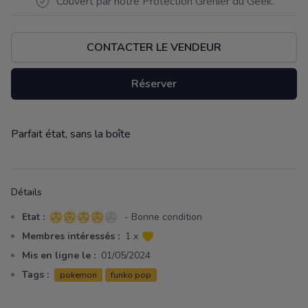
Couvert par notre Protection Grenier du Geek.
CONTACTER LE VENDEUR
Réserver
Parfait état, sans la boîte
Description
Détails
Etat :
- Bonne condition
4 sur 5 étoiles
Membres intéressés :
1 x
Mis en ligne le :
01/05/2024
Tags :
pokemon
funko pop