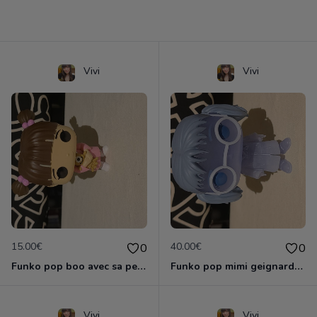
Vivi
Vivi
15.00€
40.00€
0
0
Funko pop boo avec sa peluche
Funko pop mimi geignarde special hot topic 2018
Vivi
Vivi