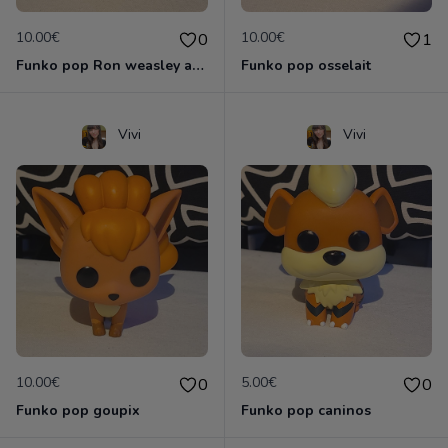
10.00€
10.00€
0
1
Funko pop Ron weasley avec mandragore
Funko pop osselait
Vivi
Vivi
10.00€
5.00€
0
0
Funko pop goupix
Funko pop caninos