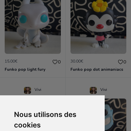
15.00€
30.00€
0
0
Funko pop light fury
Funko pop dot animaniacs
Vivi
Vivi
Nous utilisons des
cookies