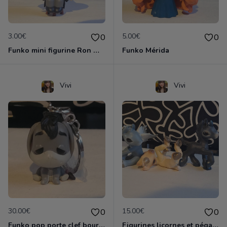
3.00€
5.00€
0
0
Funko mini figurine Ron weasley
Funko Mérida
Vivi
Vivi
30.00€
15.00€
0
0
Funko pop porte clef bourriquet
Figurines licornes et pégase