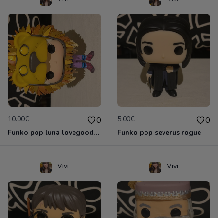
10.00€
5.00€
0
0
Funko pop luna lovegood masque de lion
Funko pop severus rogue
Vivi
Vivi