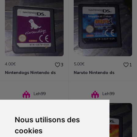
4.00€
5.00€
3
1
Nintendogs Nintendo ds
Naruto Nintendo ds
Leh99
Leh99
Nous utilisons des
cookies