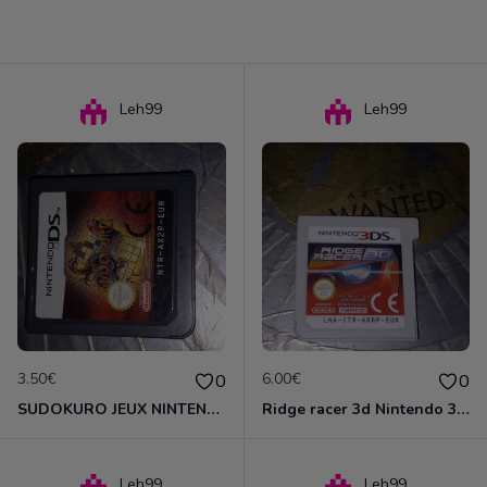
Leh99
Leh99
3.50€
6.00€
0
0
SUDOKURO JEUX NINTENDO DS
Ridge racer 3d Nintendo 3DS
Leh99
Leh99