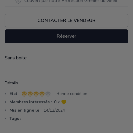
Couvert par notre Protection Grenier du Geek.
CONTACTER LE VENDEUR
Réserver
Sans boite
Description
Détails
Etat :
- Bonne condition
4 sur 5 étoiles
Membres intéressés :
0 x
Mis en ligne le :
14/12/2024
Tags :
-