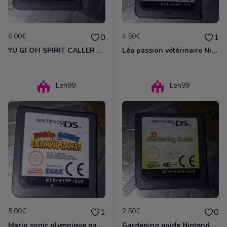
6.00€
4.50€
0
1
YU GI OH SPIRIT CALLER NINTENDO DS
Léa passion vétérinaire Nintendo ds
Leh99
Leh99
5.00€
2.50€
1
0
Mario sonic olympique games Nintendo ds
Gardening guide Nintendo ds