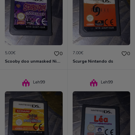
5.00€
7.00€
0
0
Scooby doo unmasked Nintendo ds
Scurge Nintendo ds
Leh99
Leh99