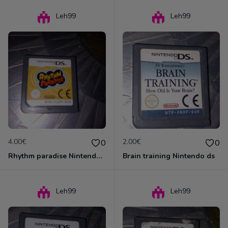
Leh99
Leh99
4.00€
2.00€
0
0
Rhythm paradise Nintendo ds
Brain training Nintendo ds
Leh99
Leh99