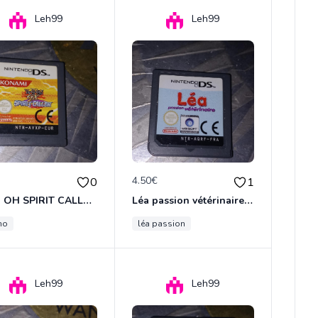
Leh99
Leh99
€
4.50€
0
1
YU GI OH SPIRIT CALLER NINTENDO DS
Léa passion vétérinaire Nintendo ds
ho
léa passion
Leh99
Leh99