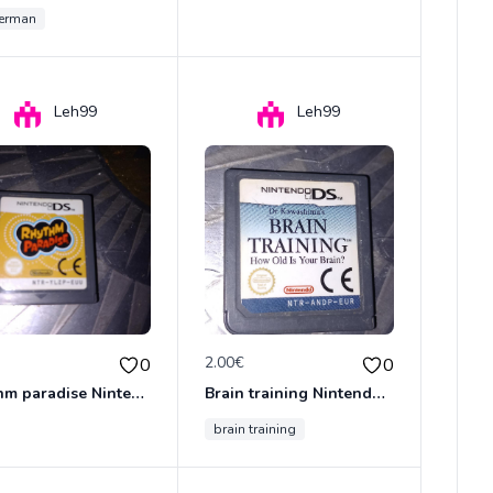
erman
Leh99
Leh99
€
2.00€
0
0
Rhythm paradise Nintendo ds
Brain training Nintendo ds
brain training