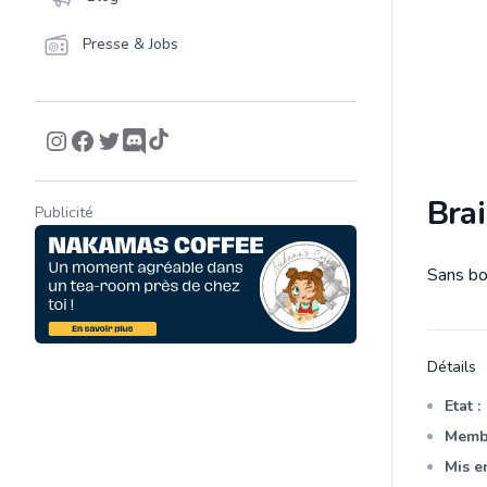
Presse & Jobs
Brai
Publicité
Sans bo
Descrip
Détails
Etat :
Membr
Mis en