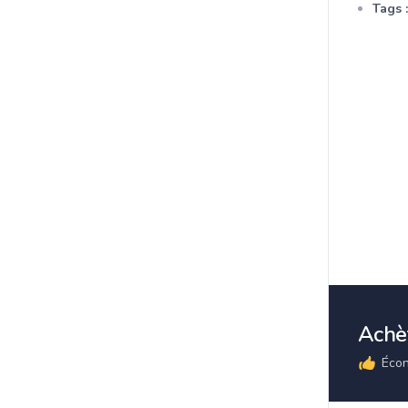
Tags :
Achèt
Écon