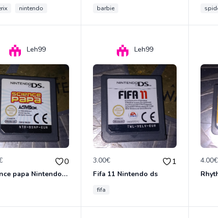
rix
nintendo
barbie
spid
Leh99
Leh99
€
3.00€
4.00
0
1
Science papa Nintendo ds
Fifa 11 Nintendo ds
fifa