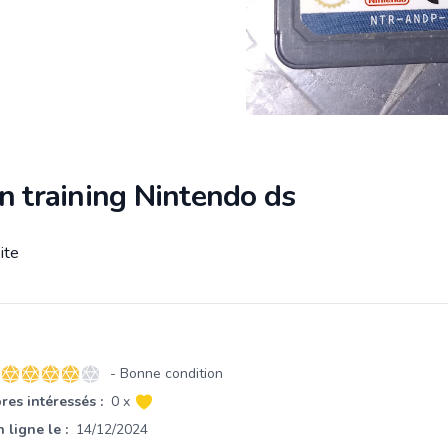
n training Nintendo ds
ite
tion
- Bonne condition
4 sur 5 étoiles
es intéressés :
0 x
 ligne le :
14/12/2024