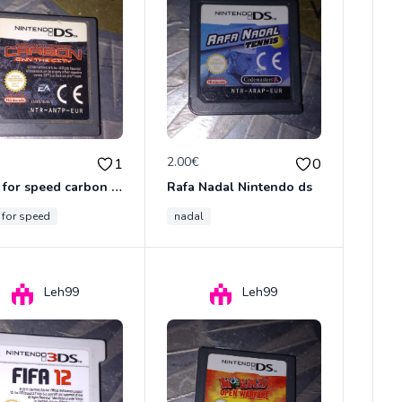
€
2.00€
1
0
Need for speed carbon Nintendo ds
Rafa Nadal Nintendo ds
 for speed
nadal
Leh99
Leh99