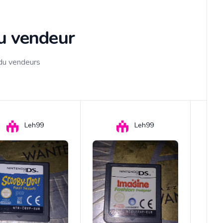
du vendeur
 du vendeurs
Leh99
Leh99