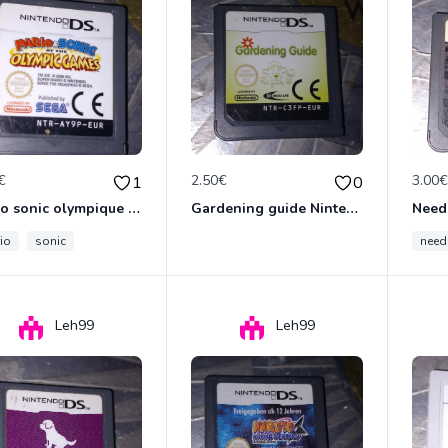
€
2.50€
3.00
1
0
Mario sonic olympique games Nintendo ds
Gardening guide Nintendo ds
io
sonic
need
Leh99
Leh99