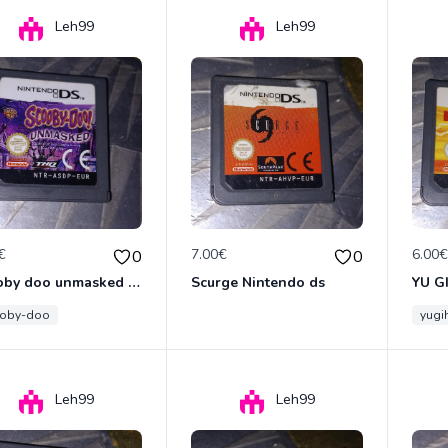
Leh99
Leh99
€
7.00€
6.00
0
0
Scooby doo unmasked Nintendo ds
Scurge Nintendo ds
oby-doo
yugi
Leh99
Leh99