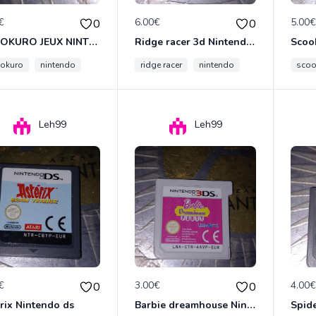
€
6.00€
5.00
0
0
SUDOKURO JEUX NINTENDO DS
Ridge racer 3d Nintendo 3DS
Scoo
okuro
nintendo
ridge racer
nintendo
sco
Leh99
Leh99
€
3.00€
4.00
0
0
rix Nintendo ds
Barbie dreamhouse Nintendo 3DS