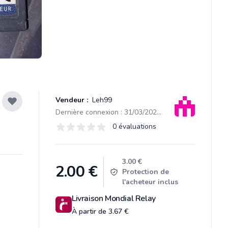
Vendeur :
Leh99
Dernière connexion : 31/03/2025 13:11
Évaluations
0 évaluations
0 sur 5 étoiles
Product information
3.00 €
2.00
€
Protection de
l'acheteur inclus
Livraison Mondial Relay
À partir de 3.67 €