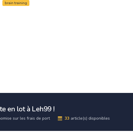
brain training
e en lot à Leh99 !
omise sur les frais de port
33
article(s) disponibles