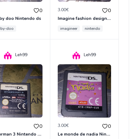
€
3.00€
0
0
by doo Nintendo ds
Imagine fashion designer Nintendo ds
oby-doo
imagineer
nintendo
Leh99
Leh99
€
3.00€
0
0
Spiderman 3 Nintendo ds
Le monde de nadia Nintendo ds