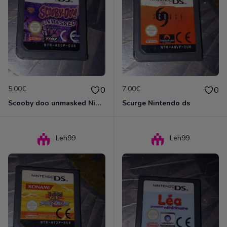
5.00€
7.00€
0
0
Scooby doo unmasked Nintendo ds
Scurge Nintendo ds
Leh99
Leh99