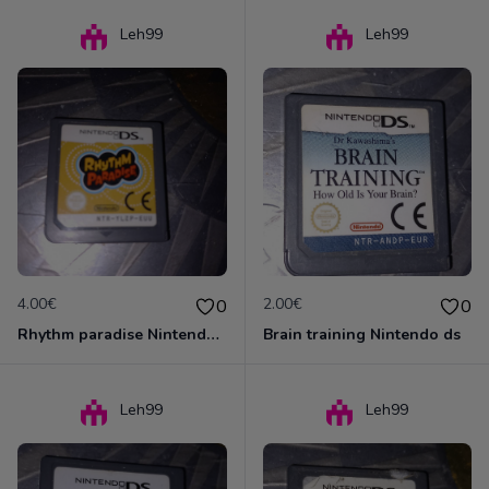
Leh99
Leh99
4.00€
2.00€
0
0
Rhythm paradise Nintendo ds
Brain training Nintendo ds
Leh99
Leh99