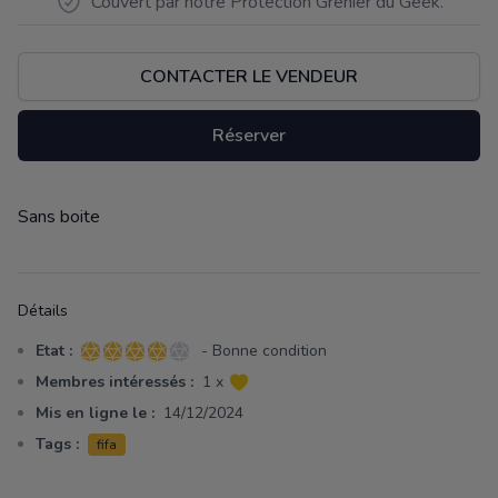
Couvert par notre Protection Grenier du Geek.
CONTACTER LE VENDEUR
Réserver
Sans boite
Description
Détails
Etat :
- Bonne condition
4 sur 5 étoiles
Membres intéressés :
1 x
Mis en ligne le :
14/12/2024
Tags :
fifa