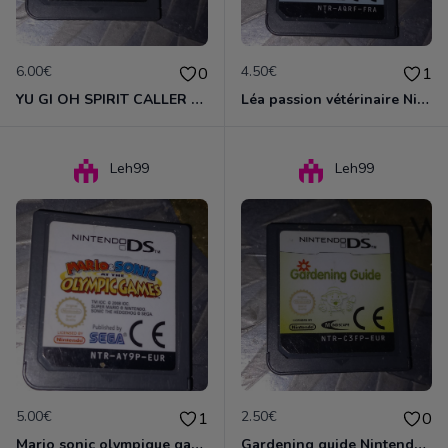
6.00€
4.50€
0
1
YU GI OH SPIRIT CALLER NINTENDO DS
Léa passion vétérinaire Nintendo ds
Leh99
Leh99
5.00€
2.50€
1
0
Mario sonic olympique games Nintendo ds
Gardening guide Nintendo ds