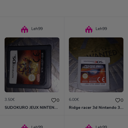
Leh99
Leh99
3.50€
6.00€
0
0
SUDOKURO JEUX NINTENDO DS
Ridge racer 3d Nintendo 3DS
Leh99
Leh99