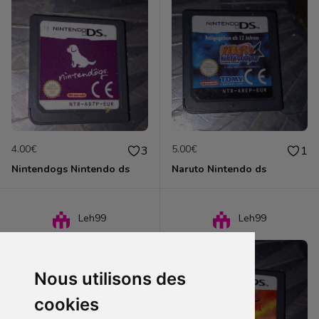
4.00€
5.00€
3
1
Nintendogs Nintendo ds
Naruto Nintendo ds
Leh99
Leh99
Nous utilisons des
cookies