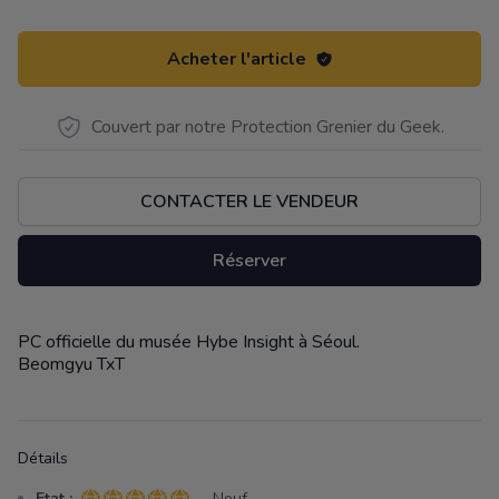
Acheter l'article
Couvert par notre Protection Grenier du Geek.
CONTACTER LE VENDEUR
Réserver
PC officielle du musée Hybe Insight à Séoul.
Description
Beomgyu TxT
Détails
Etat :
- Neuf