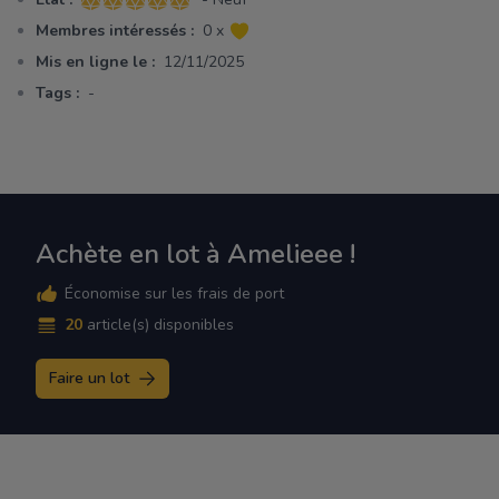
5 sur 5 étoiles
Membres intéressés :
0 x
Mis en ligne le :
12/11/2025
Tags :
-
Achète en lot à Amelieee !
Économise sur les frais de port
20
article(s) disponibles
Faire un lot