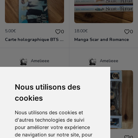
5.00€
18.00€
0
0
Carte holographique BTS world
Manga Scar and Romance
Amelieee
Amelieee
Nous utilisons des
cookies
Nous utilisons des cookies et
d'autres technologies de suivi
pour améliorer votre expérience
de navigation sur notre site, pour
3.00€
10.00€
0
0