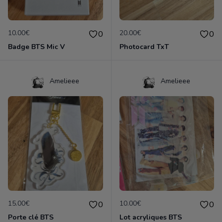
10.00€
20.00€
0
0
Badge BTS Mic V
Photocard TxT
Amelieee
Amelieee
15.00€
10.00€
0
0
Porte clé BTS
Lot acryliques BTS