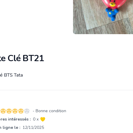
te Clé BT21
lé BTS Tata
tion
- Bonne condition
4 sur 5 étoiles
es intéressés :
0 x
 ligne le :
12/11/2025