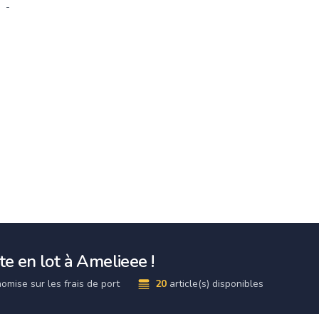
-
e en lot à Amelieee !
omise sur les frais de port
20
article(s) disponibles