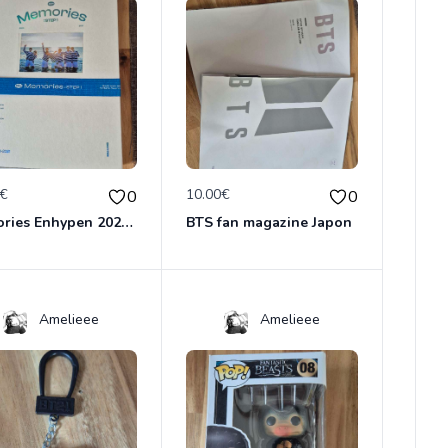
0€
10.00€
0
0
Memories Enhypen 2020-2021
BTS fan magazine Japon
Amelieee
Amelieee