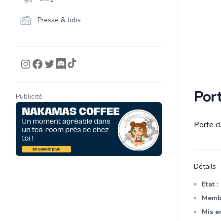
Presse & Jobs
Por
Publicité
Porte c
Descrip
Détails
Etat :
Membr
Mis en