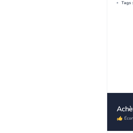
Tags :
Achèt
Écon