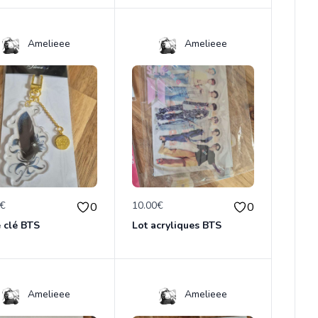
Amelieee
Amelieee
0€
10.00€
0
0
 clé BTS
Lot acryliques BTS
Amelieee
Amelieee