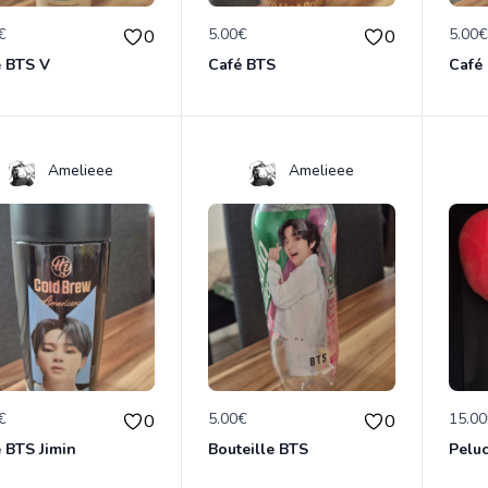
€
5.00€
5.00
0
0
é BTS V
Café BTS
Café
Amelieee
Amelieee
€
5.00€
15.0
0
0
 BTS Jimin
Bouteille BTS
Pelu