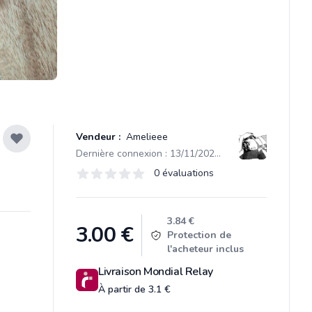
Vendeur :
Amelieee
Dernière connexion : 13/11/2025 10:06
Évaluations
0 évaluations
0 sur 5 étoiles
Product information
3.84 €
3.00
€
Protection de
l'acheteur inclus
Livraison Mondial Relay
À partir de 3.1 €