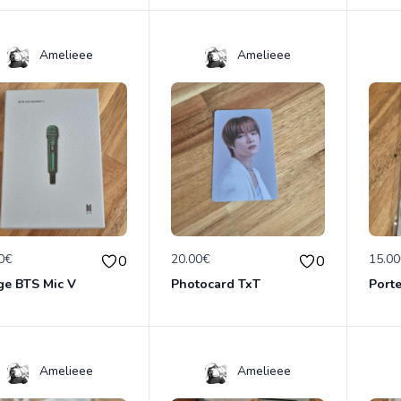
Amelieee
Amelieee
0€
20.00€
15.0
0
0
ge BTS Mic V
Photocard TxT
Porte
Amelieee
Amelieee