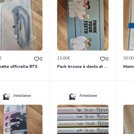
€
15.00€
30.0
0
0
ette officielle BTS
Pack brosse à dents et dentifrice BTS
Amelieee
Amelieee