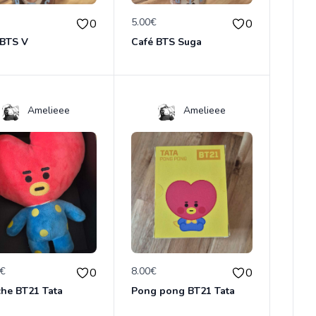
€
5.00€
0
0
 BTS V
Café BTS Suga
Amelieee
Amelieee
0€
8.00€
0
0
che BT21 Tata
Pong pong BT21 Tata