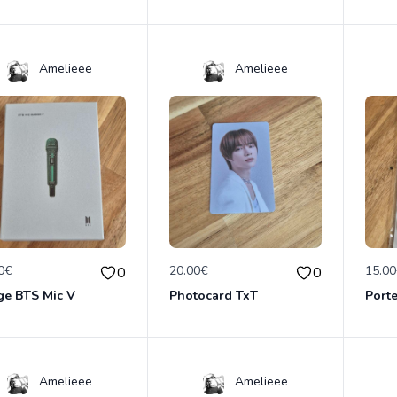
Amelieee
Amelieee
0€
20.00€
15.0
0
0
ge BTS Mic V
Photocard TxT
Porte
Amelieee
Amelieee