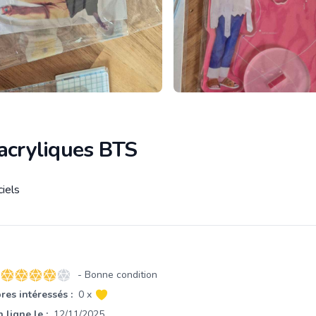
 acryliques BTS
ciels
tion
- Bonne condition
4 sur 5 étoiles
es intéressés :
0 x
 ligne le :
12/11/2025