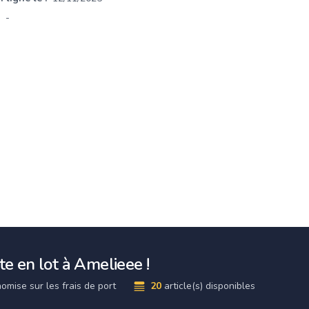
-
e en lot à Amelieee !
omise sur les frais de port
20
article(s) disponibles