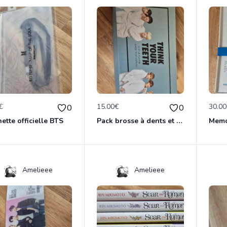
€
15.00€
30.0
0
0
ette officielle BTS
Pack brosse à dents et dentifrice BTS
Amelieee
Amelieee