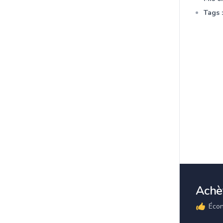
Tags :
Achèt
Écon