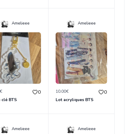
Amelieee
Amelieee
0€
10.00€
0
0
 clé BTS
Lot acryliques BTS
Amelieee
Amelieee