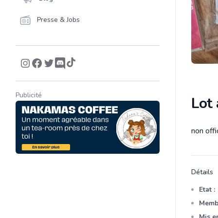
Presse & Jobs
Publicité
Lot
non offi
Descrip
Détails
Etat :
Membr
Mis en