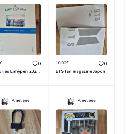
0€
10.00€
0
0
Memories Enhypen 2020-2021
BTS fan magazine Japon
Amelieee
Amelieee