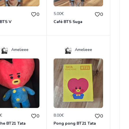
€
5.00€
0
0
 BTS V
Café BTS Suga
Amelieee
Amelieee
0€
8.00€
0
0
che BT21 Tata
Pong pong BT21 Tata