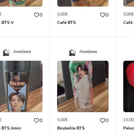
€
5.00€
5.00
0
0
é BTS V
Café BTS
Café
Amelieee
Amelieee
€
5.00€
15.0
0
0
 BTS Jimin
Bouteille BTS
Pelu