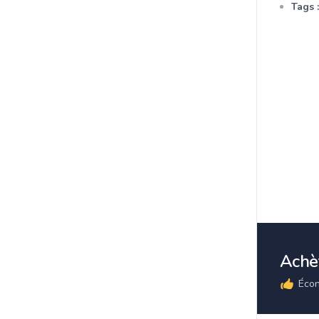
Tags :
Achèt
Écon