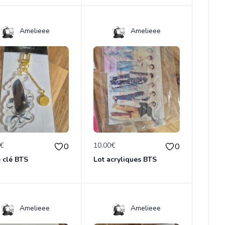
Amelieee
Amelieee
0€
10.00€
0
0
 clé BTS
Lot acryliques BTS
Amelieee
Amelieee