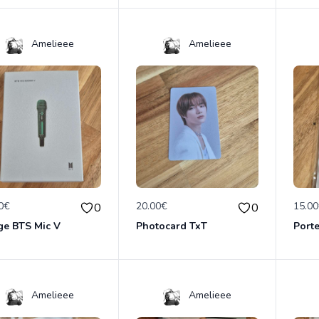
Amelieee
Amelieee
0€
20.00€
15.0
0
0
ge BTS Mic V
Photocard TxT
Porte
Amelieee
Amelieee