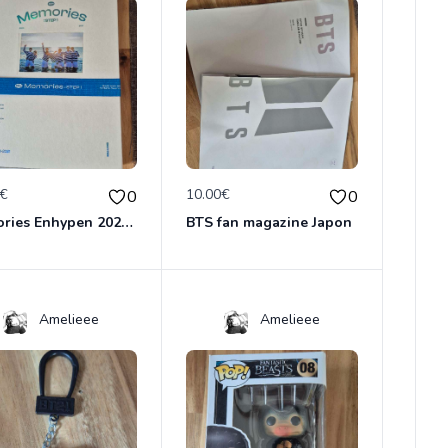
0€
10.00€
0
0
Memories Enhypen 2020-2021
BTS fan magazine Japon
Amelieee
Amelieee