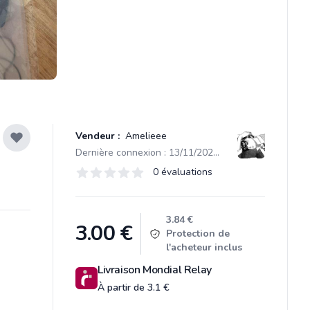
Vendeur :
Amelieee
Dernière connexion : 13/11/2025 10:06
Évaluations
0 évaluations
0 sur 5 étoiles
Product information
3.84 €
3.00
€
Protection de
l'acheteur inclus
Livraison Mondial Relay
À partir de 3.1 €