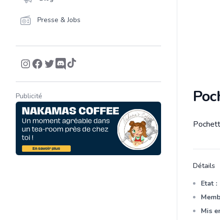
Presse & Jobs
Poch
Publicité
Pochett
Descrip
Détails
Etat :
Membr
Mis en