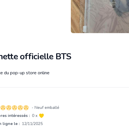
ette officielle BTS
e du pop-up store online
tion
- Neuf emballé
5 sur 5 étoiles
es intéressés :
0 x
 ligne le :
12/11/2025