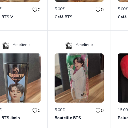
€
5.00€
5.00
0
0
é BTS V
Café BTS
Café
Amelieee
Amelieee
€
5.00€
15.0
0
0
 BTS Jimin
Bouteille BTS
Pelu