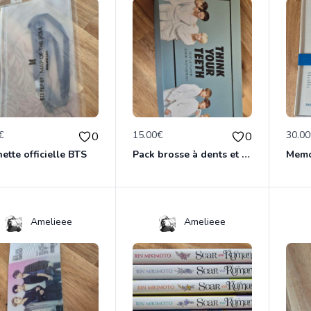
€
15.00€
30.0
0
0
ette officielle BTS
Pack brosse à dents et dentifrice BTS
Amelieee
Amelieee