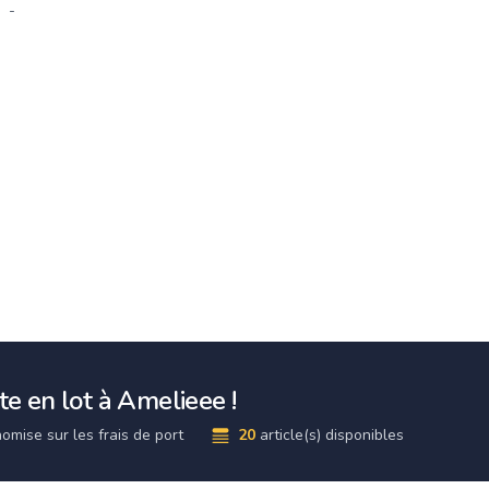
-
e en lot à Amelieee !
omise sur les frais de port
20
article(s) disponibles