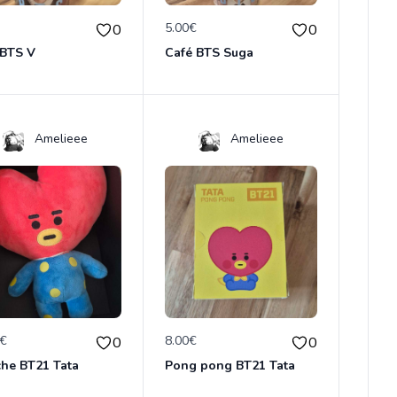
€
5.00€
0
0
 BTS V
Café BTS Suga
Amelieee
Amelieee
0€
8.00€
0
0
che BT21 Tata
Pong pong BT21 Tata