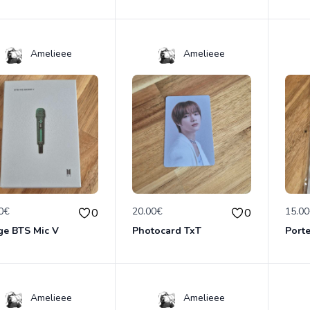
Amelieee
Amelieee
0€
20.00€
15.0
0
0
ge BTS Mic V
Photocard TxT
Porte
Amelieee
Amelieee