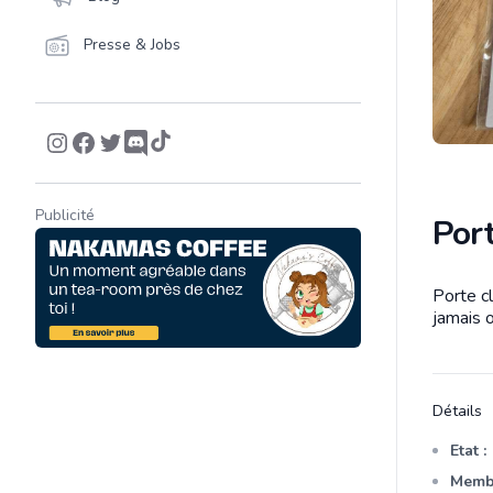
Presse & Jobs
Publicité
Por
Porte c
Descrip
jamais 
Détails
Etat :
Membr