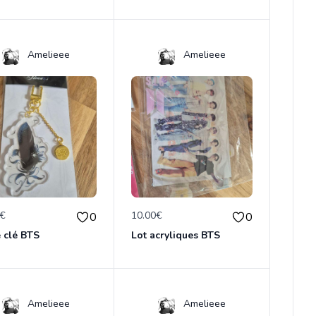
Amelieee
Amelieee
0€
10.00€
0
0
 clé BTS
Lot acryliques BTS
Amelieee
Amelieee