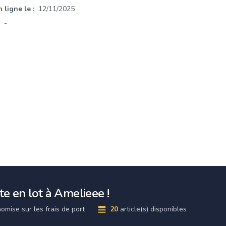
 ligne le :
12/11/2025
-
e en lot à Amelieee !
omise sur les frais de port
20
article(s) disponibles