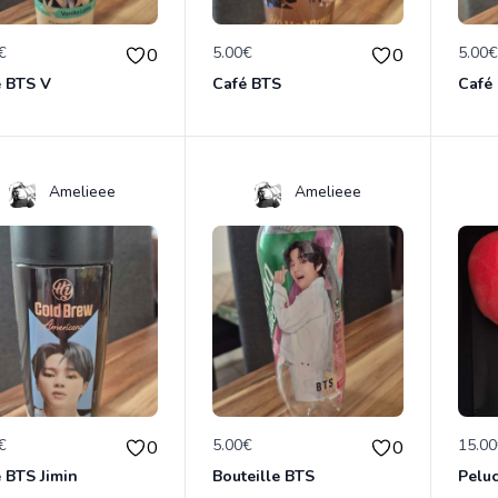
€
5.00€
5.00
0
0
é BTS V
Café BTS
Café
Amelieee
Amelieee
€
5.00€
15.0
0
0
 BTS Jimin
Bouteille BTS
Pelu