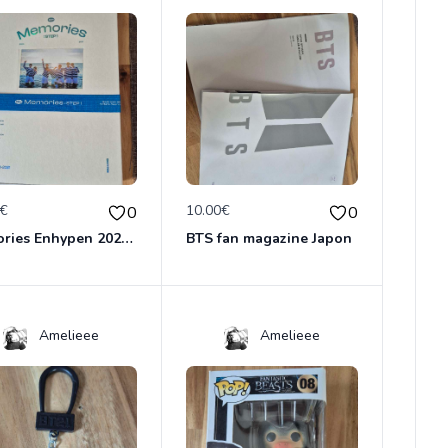
0€
10.00€
0
0
Memories Enhypen 2020-2021
BTS fan magazine Japon
Amelieee
Amelieee