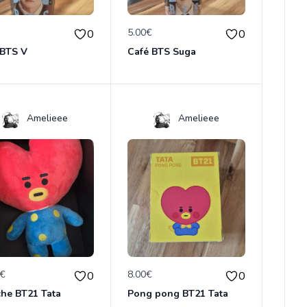
€
5.00€
0
0
 BTS V
Café BTS Suga
Amelieee
Amelieee
0€
8.00€
0
0
che BT21 Tata
Pong pong BT21 Tata