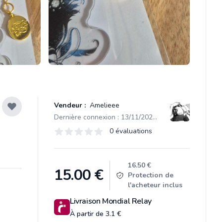
Vendeur :
Amelieee
Dernière connexion : 13/11/2025 10:06
Évaluations
0 évaluations
0 sur 5 étoiles
Product information
16.50 €
15.00
€
Protection de
l'acheteur inclus
Livraison Mondial Relay
À partir de 3.1 €