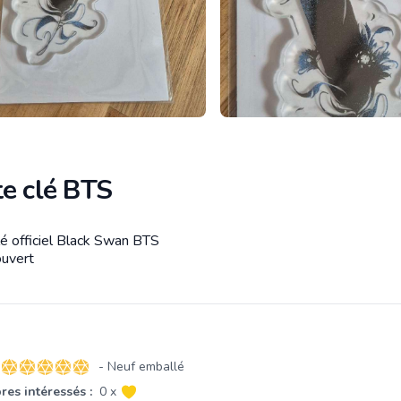
te clé BTS
lé officiel Black Swan BTS
tion
ouvert
- Neuf emballé
5 sur 5 étoiles
es intéressés :
0 x