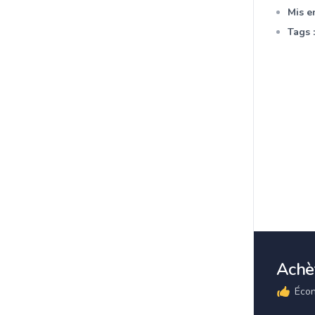
Mis en
Tags :
Achèt
Écon