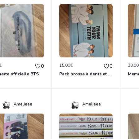
€
15.00€
30.0
0
0
ette officielle BTS
Pack brosse à dents et dentifrice BTS
Amelieee
Amelieee